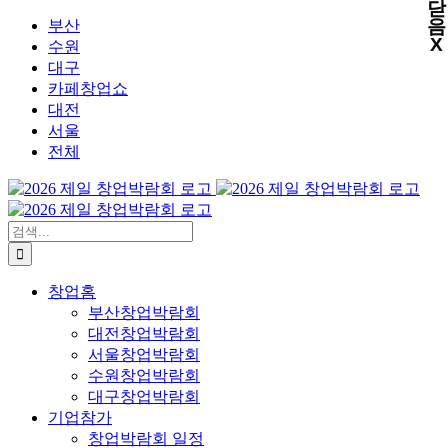
닫
X
X
X
X
콘
음
부산
X
텐
수원
츠
대구
로
카페창업쇼
건
대전
너
서울
뛰
전체
기
검
색:
창업홈
부산창업박람회
대전창업박람회
서울창업박람회
수원창업박람회
대구창업박람회
기업참가
창업박람회 일정