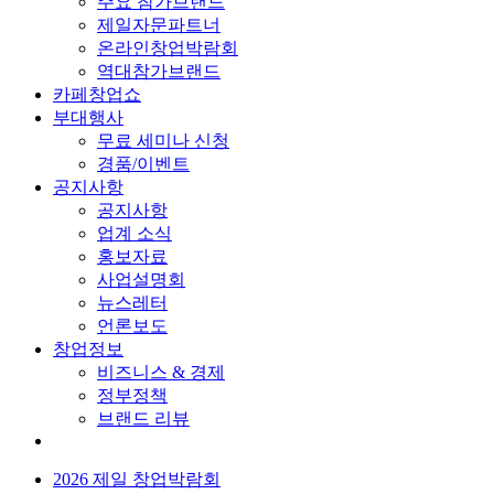
주요 참가브랜드
제일자문파트너
온라인창업박람회
역대참가브랜드
카페창업쇼
부대행사
무료 세미나 신청
경품/이벤트
공지사항
공지사항
업계 소식
홍보자료
사업설명회
뉴스레터
언론보도
창업정보
비즈니스 & 경제
정부정책
브랜드 리뷰
2026 제일 창업박람회