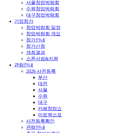
서울창업박람회
수원창업박람회
대구창업박람회
기업참가
창업박람회 일정
창업박람회 개요
참가안내
참가신청
개최결과
스폰서쉽&지원
관람안내
2026 사전등록
부산
대전
서울
수원
대구
카페창업쇼
미트엑스포
사전등록확인
관람안내