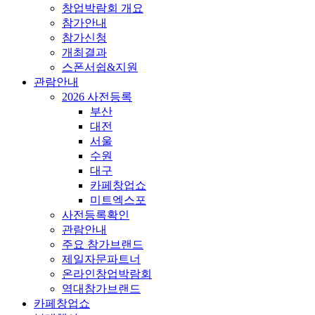
창업박람회 개요
참가안내
참가신청
개최결과
스폰서쉽&지원
관람안내
2026 사전등록
부산
대전
서울
수원
대구
카페창업쇼
미트엑스포
사전등록확인
관람안내
주요 참가브랜드
제일자문파트너
온라인창업박람회
역대참가브랜드
카페창업쇼