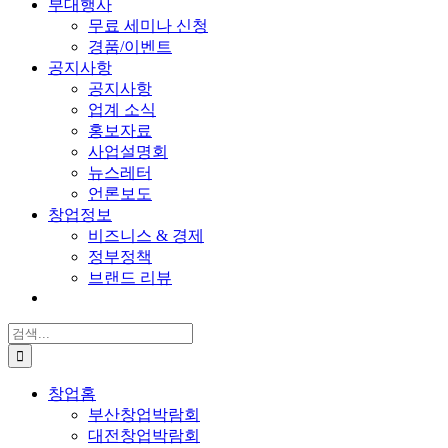
부대행사
무료 세미나 신청
경품/이벤트
공지사항
공지사항
업계 소식
홍보자료
사업설명회
뉴스레터
언론보도
창업정보
비즈니스 & 경제
정부정책
브랜드 리뷰
검
색:
창업홈
부산창업박람회
대전창업박람회