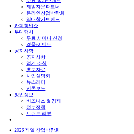
주요 참가브랜드
제일자문파트너
온라인창업박람회
역대참가브랜드
카페창업쇼
부대행사
무료 세미나 신청
경품/이벤트
공지사항
공지사항
업계 소식
홍보자료
사업설명회
뉴스레터
언론보도
창업정보
비즈니스 & 경제
정부정책
브랜드 리뷰
2026 제일 창업박람회