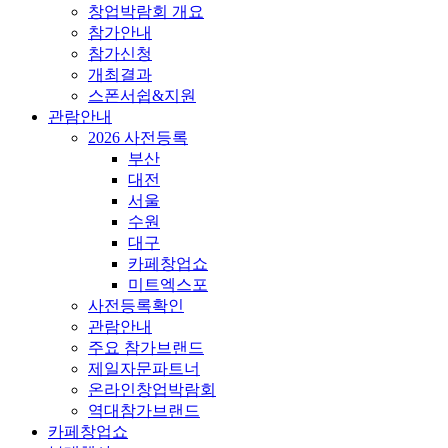
창업박람회 개요
참가안내
참가신청
개최결과
스폰서쉽&지원
관람안내
2026 사전등록
부산
대전
서울
수원
대구
카페창업쇼
미트엑스포
사전등록확인
관람안내
주요 참가브랜드
제일자문파트너
온라인창업박람회
역대참가브랜드
카페창업쇼