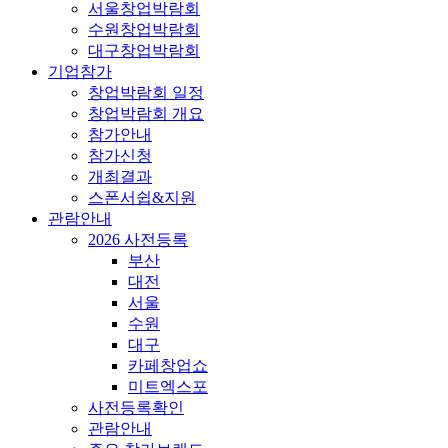
서울창업박람회
수원창업박람회
대구창업박람회
기업참가
창업박람회 일정
창업박람회 개요
참가안내
참가신청
개최결과
스폰서쉽&지원
관람안내
2026 사전등록
부산
대전
서울
수원
대구
카페창업쇼
미트엑스포
사전등록확인
관람안내