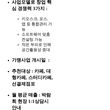
사업모델로 창업 핵
심 경쟁력 3가지 :
키오스크, 포스,
앱 등 통합관리 가
능
소프트웨어 맞춤
컨설팅 가능
작은 부피로 인해
공간활용성 증대
가맹사업 개시일 :
추천대상 : 카페, 대
형카페, 스터디카페,
선결제점포
월 평균 매출 :
박람
회 현장 1:1상담시
안내