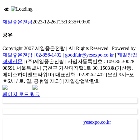
제일좋은전람
2023-12-26T15:13:35+09:00
공유
Facebook
Copyright 2007 제일좋은전람 | All Rights Reserved | Powered by
제일좋은전람
|
02-856-1402
|
goodfair@yesexpo.co.kr
|
제일창업
경제신문
| (주)제일좋은전람 | 사업자등록번호 : 109-86-30028 |
08591 서울특별시 금천구 가산디지털1로 30, 1503호(가산동,
에이스하이엔드타워10) 대표전화 : 02-856-1402 [오전 9시~오
후6시 / 토, 일, 공휴일 제외] | 제일창업박람회
Facebook
Instagram
Rss
카
네
이
카
이
메
페이지 로드 링크
오
버
일
채
널
가
. “
㈜제일좋은전람
” (
이하 회사
)
이
“
yesexpo.co.kr
”
에 등록을
통해 수집한 회원의 정보는 서비스 제공에 관한 계약 성립 및
이행
(
회원 및 전시장 방문자 본인식별 및 본인의사 확인 등
),