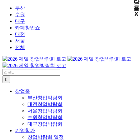
닫
X
X
X
X
콘
음
부산
X
텐
수원
츠
대구
로
카페창업쇼
건
대전
너
서울
뛰
전체
기
검
색:
창업홈
부산창업박람회
대전창업박람회
서울창업박람회
수원창업박람회
대구창업박람회
기업참가
창업박람회 일정