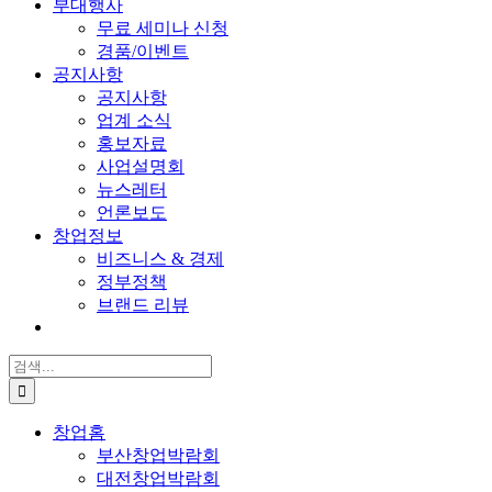
부대행사
무료 세미나 신청
경품/이벤트
공지사항
공지사항
업계 소식
홍보자료
사업설명회
뉴스레터
언론보도
창업정보
비즈니스 & 경제
정부정책
브랜드 리뷰
검
색:
창업홈
부산창업박람회
대전창업박람회