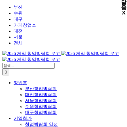
닫
X
X
X
X
콘
음
부산
X
텐
수원
츠
대구
로
카페창업쇼
건
대전
너
서울
뛰
전체
기
검
색:
창업홈
부산창업박람회
대전창업박람회
서울창업박람회
수원창업박람회
대구창업박람회
기업참가
창업박람회 일정