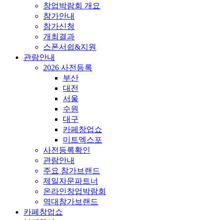
창업박람회 개요
참가안내
참가신청
개최결과
스폰서쉽&지원
관람안내
2026 사전등록
부산
대전
서울
수원
대구
카페창업쇼
미트엑스포
사전등록확인
관람안내
주요 참가브랜드
제일자문파트너
온라인창업박람회
역대참가브랜드
카페창업쇼