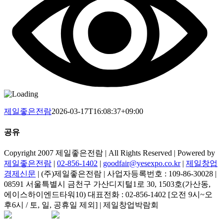
제일좋은전람
2026-03-17T16:08:37+09:00
공유
Facebook
Copyright 2007 제일좋은전람 | All Rights Reserved | Powered by
제일좋은전람
|
02-856-1402
|
goodfair@yesexpo.co.kr
|
제일창업
경제신문
| (주)제일좋은전람 | 사업자등록번호 : 109-86-30028 |
08591 서울특별시 금천구 가산디지털1로 30, 1503호(가산동,
에이스하이엔드타워10) 대표전화 : 02-856-1402 [오전 9시~오
후6시 / 토, 일, 공휴일 제외] | 제일창업박람회
Facebook
Instagram
Rss
카
네
이