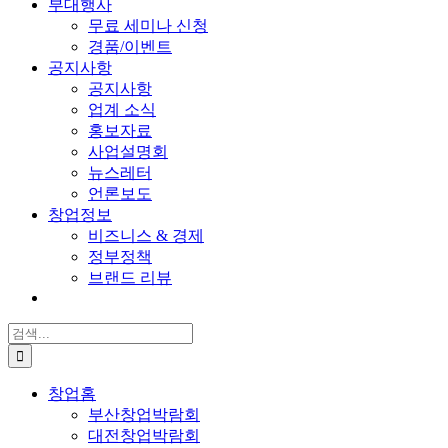
부대행사
무료 세미나 신청
경품/이벤트
공지사항
공지사항
업계 소식
홍보자료
사업설명회
뉴스레터
언론보도
창업정보
비즈니스 & 경제
정부정책
브랜드 리뷰
검
색:
창업홈
부산창업박람회
대전창업박람회