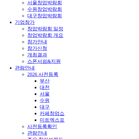
서울창업박람회
수원창업박람회
대구창업박람회
기업참가
창업박람회 일정
창업박람회 개요
참가안내
참가신청
개최결과
스폰서쉽&지원
관람안내
2026 사전등록
부산
대전
서울
수원
대구
카페창업쇼
미트엑스포
사전등록확인
관람안내