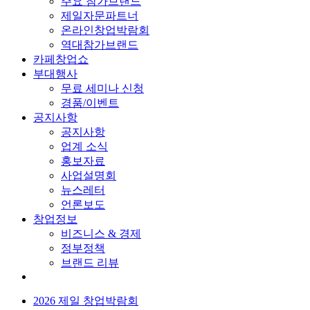
주요 참가브랜드
제일자문파트너
온라인창업박람회
역대참가브랜드
카페창업쇼
부대행사
무료 세미나 신청
경품/이벤트
공지사항
공지사항
업계 소식
홍보자료
사업설명회
뉴스레터
언론보도
창업정보
비즈니스 & 경제
정부정책
브랜드 리뷰
2026 제일 창업박람회