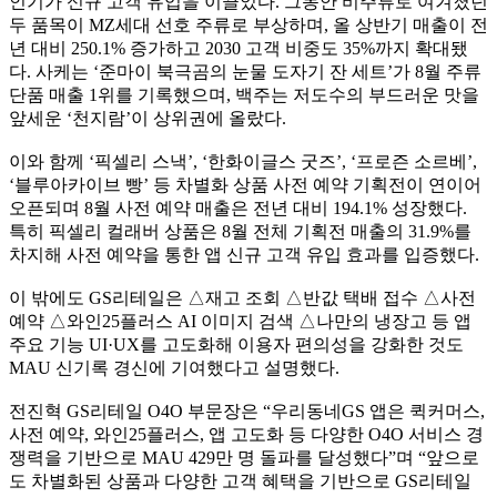
인기가 신규 고객 유입을 이끌었다. 그동안 비주류로 여겨졌던
두 품목이 MZ세대 선호 주류로 부상하며, 올 상반기 매출이 전
년 대비 250.1% 증가하고 2030 고객 비중도 35%까지 확대됐
다. 사케는 ‘준마이 북극곰의 눈물 도자기 잔 세트’가 8월 주류
단품 매출 1위를 기록했으며, 백주는 저도수의 부드러운 맛을
앞세운 ‘천지람’이 상위권에 올랐다.
이와 함께 ‘픽셀리 스낵’, ‘한화이글스 굿즈’, ‘프로즌 소르베’,
‘블루아카이브 빵’ 등 차별화 상품 사전 예약 기획전이 연이어
오픈되며 8월 사전 예약 매출은 전년 대비 194.1% 성장했다.
특히 픽셀리 컬래버 상품은 8월 전체 기획전 매출의 31.9%를
차지해 사전 예약을 통한 앱 신규 고객 유입 효과를 입증했다.
이 밖에도 GS리테일은 △재고 조회 △반값 택배 접수 △사전
예약 △와인25플러스 AI 이미지 검색 △나만의 냉장고 등 앱
주요 기능 UI·UX를 고도화해 이용자 편의성을 강화한 것도
MAU 신기록 경신에 기여했다고 설명했다.
전진혁 GS리테일 O4O 부문장은 “우리동네GS 앱은 퀵커머스,
사전 예약, 와인25플러스, 앱 고도화 등 다양한 O4O 서비스 경
쟁력을 기반으로 MAU 429만 명 돌파를 달성했다”며 “앞으로
도 차별화된 상품과 다양한 고객 혜택을 기반으로 GS리테일