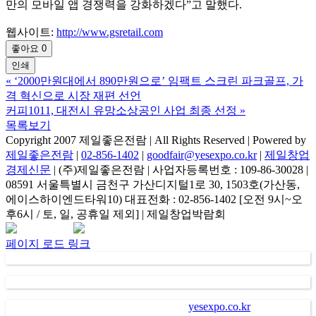
만의 모바일 앱 경쟁력을 강화하겠다”고 말했다.
웹사이트:
http://www.gsretail.com
좋아요
0
인쇄
«
‘2000만원대에서 890만원으로’ 임팩트 스크린 파크골프, 가
격 혁신으로 시장 재편 선언
커피1011, 대전시 유망소상공인 사업 최종 선정
»
목록보기
Copyright 2007 제일좋은전람 | All Rights Reserved | Powered by
제일좋은전람
|
02-856-1402
|
goodfair@yesexpo.co.kr
|
제일창업
경제신문
| (주)제일좋은전람 | 사업자등록번호 : 109-86-30028 |
08591 서울특별시 금천구 가산디지털1로 30, 1503호(가산동,
에이스하이엔드타워10) 대표전화 : 02-856-1402 [오전 9시~오
후6시 / 토, 일, 공휴일 제외] | 제일창업박람회
Facebook
Instagram
Rss
카
네
이
카
이
메
페이지 로드 링크
오
버
일
채
널
가
. “
㈜제일좋은전람
” (
이하 회사
)
이
“
yesexpo.co.kr
”
에 등록을