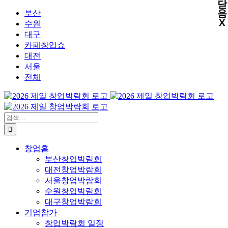
닫
X
X
X
X
콘
음
부산
X
텐
수원
츠
대구
로
카페창업쇼
건
대전
너
서울
뛰
전체
기
검
색:
창업홈
부산창업박람회
대전창업박람회
서울창업박람회
수원창업박람회
대구창업박람회
기업참가
창업박람회 일정