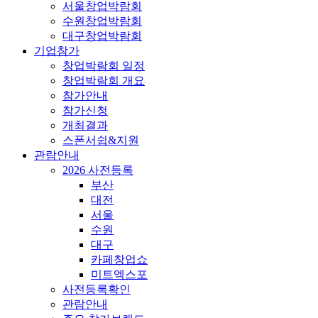
서울창업박람회
수원창업박람회
대구창업박람회
기업참가
창업박람회 일정
창업박람회 개요
참가안내
참가신청
개최결과
스폰서쉽&지원
관람안내
2026 사전등록
부산
대전
서울
수원
대구
카페창업쇼
미트엑스포
사전등록확인
관람안내