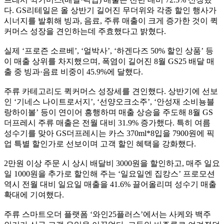
다. GS리테일은 올 상반기 길어진 무더위와 각종 할인 행사가
시너지를 발휘해 빙과, 음료, 주류 매출이 크게 증가한 것이 퀵
커머스 성장을 견인하는데 주효했다고 밝혔다.
실제 ‘프로즌 소르베’, ‘얼박사’, ‘하겐다즈 50% 할인 상품’ 등
이 매출 상위를 차지했으며, 폭염이 길어진 8월 GS25 배달 매
출 중 빙과·음료 비중이 45.9%에 달했다.
주류 카테고리도 퀵커머스 성장세를 견인했다. 상반기에 선보
인 ‘기네스 나이트로서지’, ‘선양오크소주’, ‘안성재 소비뇽블
랑하이볼’ 등이 연이어 흥행하며 매출 상승을 주도해 8월 GS
더프레시 주류 매출은 전월 대비 31.9% 증가했다. 특히 여름
성수기를 맞아 GS더프레시는 카스 370ml*8입을 7900원에 픽
업 특별 할인가로 선보이며 고객 할인 혜택을 강화했다.
2만원 이상 주문 시 상시 배달비 3000원을 할인하고, 매주 일요
일 1000원을 추가로 할인해 주는 ‘일요일엔 집캉스’ 프로모션
역시 전월 대비 일요일 매출을 41.6% 끌어올리며 성수기 매출
확대에 기여했다.
주류 스마트오더 플랫폼 ‘와인25플러스’에서는 사케와 백주