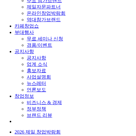
주요 참가브랜드
제일자문파트너
온라인창업박람회
역대참가브랜드
카페창업쇼
부대행사
무료 세미나 신청
경품/이벤트
공지사항
공지사항
업계 소식
홍보자료
사업설명회
뉴스레터
언론보도
창업정보
비즈니스 & 경제
정부정책
브랜드 리뷰
2026 제일 창업박람회