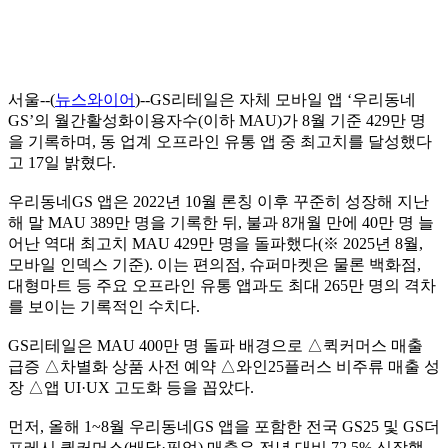
서울--(
뉴스와이어
)--GS리테일은 자체 모바일 앱 ‘우리동네
GS’의 월간활성화이용자수(이하 MAU)가 8월 기준 429만 명
을 기록하며, 동 업계 오프라인 유통 앱 중 최고치를 달성했다
고 17일 밝혔다.
우리동네GS 앱은 2022년 10월 론칭 이후 꾸준히 성장해 지난
해 말 MAU 389만 명을 기록한 뒤, 불과 8개월 만에 40만 명 늘
어난 역대 최고치 MAU 429만 명을 돌파했다(※ 2025년 8월,
모바일 인덱스 기준). 이는 편의점, 슈퍼마켓은 물론 백화점,
대형마트 등 주요 오프라인 유통 앱과도 최대 265만 명의 격차
를 보이는 기록적인 수치다.
GS리테일은 MAU 400만 명 돌파 배경으로 △퀵커머스 매출
급증 △차별화 상품 사전 예약 △와인25플러스 비주류 매출 성
장 △앱 UI·UX 고도화 등을 꼽았다.
먼저, 올해 1~8월 우리동네GS 앱을 포함한 전국 GS25 및 GS더
프레시 퀵커머스(배달·픽업) 매출은 전년 대비 72.5% 신장했