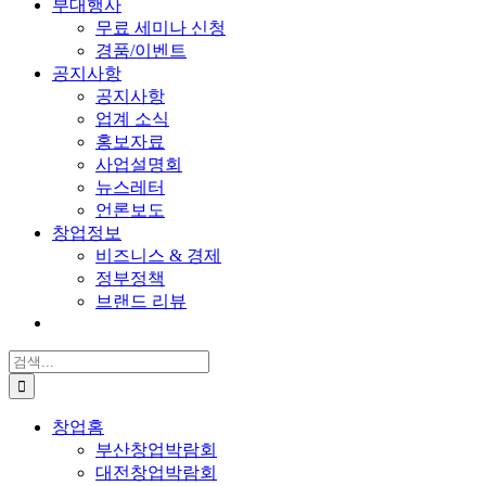
부대행사
무료 세미나 신청
경품/이벤트
공지사항
공지사항
업계 소식
홍보자료
사업설명회
뉴스레터
언론보도
창업정보
비즈니스 & 경제
정부정책
브랜드 리뷰
검
색:
창업홈
부산창업박람회
대전창업박람회