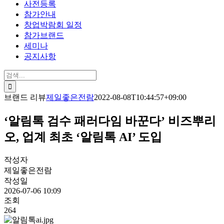
사전등록
참가안내
창업박람회 일정
참가브랜드
세미나
공지사항
검
색:
브랜드 리뷰
제일좋은전람
2022-08-08T10:44:57+09:00
‘알림톡 검수 패러다임 바꾼다’ 비즈뿌리
오, 업계 최초 ‘알림톡 AI’ 도입
작성자
제일좋은전람
작성일
2026-07-06 10:09
조회
264