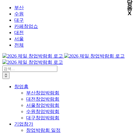
닫
X
X
X
X
콘
음
부산
X
텐
수원
츠
대구
로
카페창업쇼
건
대전
너
서울
뛰
전체
기
검
색:
창업홈
부산창업박람회
대전창업박람회
서울창업박람회
수원창업박람회
대구창업박람회
기업참가
창업박람회 일정