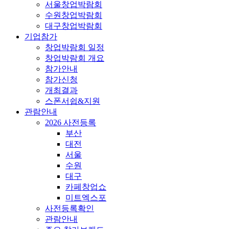
서울창업박람회
수원창업박람회
대구창업박람회
기업참가
창업박람회 일정
창업박람회 개요
참가안내
참가신청
개최결과
스폰서쉽&지원
관람안내
2026 사전등록
부산
대전
서울
수원
대구
카페창업쇼
미트엑스포
사전등록확인
관람안내