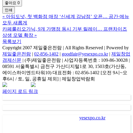
좋아요
0
인쇄
«
아임도넛, 첫 백화점 매장 ‘신세계 강남점’ 오픈… 공간·메뉴
모두 새롭게
카페룰리오가닉, 9개 가맹점 동시 기부 릴레이… 프랜차이즈
상생 모델 확장
»
목록보기
Copyright 2007 제일좋은전람 | All Rights Reserved | Powered by
제일좋은전람
|
02-856-1402
|
goodfair@yesexpo.co.kr
|
제일창업
경제신문
| (주)제일좋은전람 | 사업자등록번호 : 109-86-30028 |
08591 서울특별시 금천구 가산디지털1로 30, 1503호(가산동,
에이스하이엔드타워10) 대표전화 : 02-856-1402 [오전 9시~오
후6시 / 토, 일, 공휴일 제외] | 제일창업박람회
Facebook
Instagram
Rss
카
네
이
카
이
메
페이지 로드 링크
오
버
일
채
널
가
. “
㈜제일좋은전람
” (
이하 회사
)
이
“
yesexpo.co.kr
”
에 등록을
통해 수집한 회원의 정보는 서비스 제공에 관한 계약 성립 및
이행
(
회원 및 전시장 방문자 본인식별 및 본인의사 확인 등
),