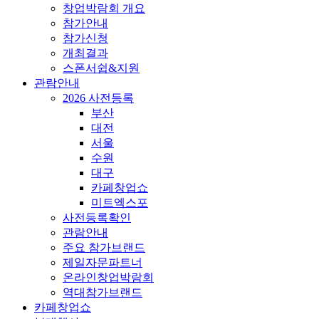
창업박람회 개요
참가안내
참가신청
개최결과
스폰서쉽&지원
관람안내
2026 사전등록
부산
대전
서울
수원
대구
카페창업쇼
미트엑스포
사전등록확인
관람안내
주요 참가브랜드
제일자문파트너
온라인창업박람회
역대참가브랜드
카페창업쇼