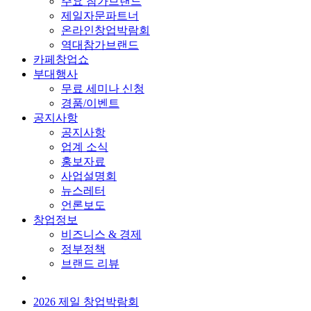
주요 참가브랜드
제일자문파트너
온라인창업박람회
역대참가브랜드
카페창업쇼
부대행사
무료 세미나 신청
경품/이벤트
공지사항
공지사항
업계 소식
홍보자료
사업설명회
뉴스레터
언론보도
창업정보
비즈니스 & 경제
정부정책
브랜드 리뷰
2026 제일 창업박람회