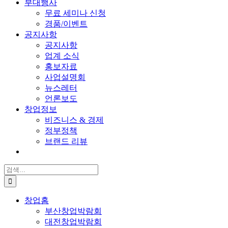
부대행사
무료 세미나 신청
경품/이벤트
공지사항
공지사항
업계 소식
홍보자료
사업설명회
뉴스레터
언론보도
창업정보
비즈니스 & 경제
정부정책
브랜드 리뷰
검
색:
창업홈
부산창업박람회
대전창업박람회