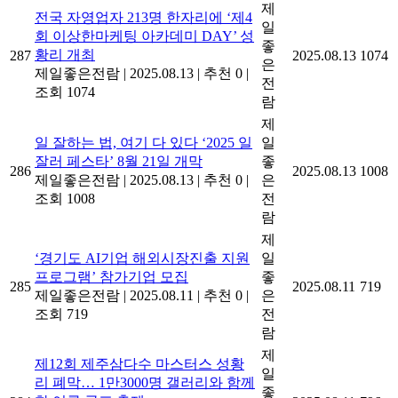
제
전국 자영업자 213명 한자리에 ‘제4
일
회 이상한마케팅 아카데미 DAY’ 성
좋
황리 개최
287
2025.08.13
1074
은
제일좋은전람
|
2025.08.13
|
추천 0
|
전
조회 1074
람
제
일 잘하는 법, 여기 다 있다 ‘2025 일
일
잘러 페스타’ 8월 21일 개막
좋
286
2025.08.13
1008
제일좋은전람
|
2025.08.13
|
추천 0
|
은
조회 1008
전
람
제
‘경기도 AI기업 해외시장진출 지원
일
프로그램’ 참가기업 모집
좋
285
2025.08.11
719
제일좋은전람
|
2025.08.11
|
추천 0
|
은
조회 719
전
람
제
제12회 제주삼다수 마스터스 성황
일
리 폐막… 1만3000명 갤러리와 함께
좋