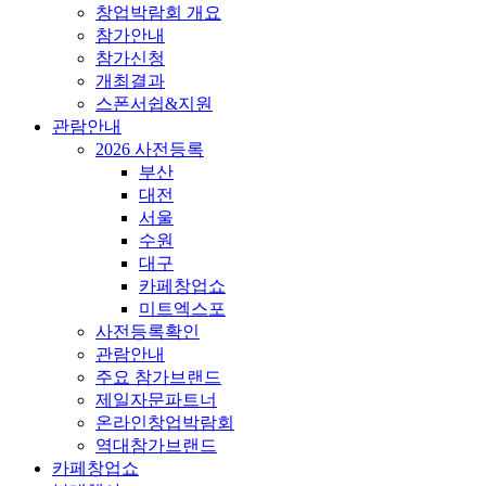
창업박람회 개요
참가안내
참가신청
개최결과
스폰서쉽&지원
관람안내
2026 사전등록
부산
대전
서울
수원
대구
카페창업쇼
미트엑스포
사전등록확인
관람안내
주요 참가브랜드
제일자문파트너
온라인창업박람회
역대참가브랜드
카페창업쇼