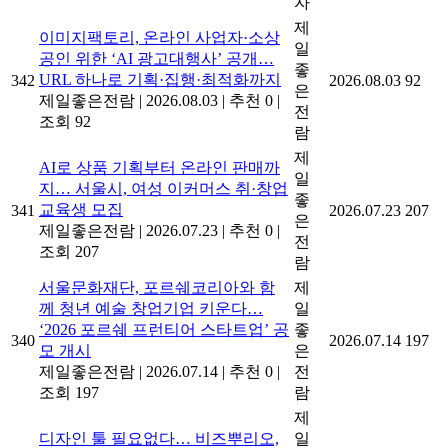
자
제
이미지팩토리, 온라인 사업자·소상
일
공인 위한 ‘AI 광고대행사’ 공개…
좋
URL 하나로 기획·집행·최적화까지
342
2026.08.03
92
은
제일좋은전람
|
2026.08.03
|
추천 0
|
전
조회 92
람
제
AI로 상품 기획부터 온라인 판매까
일
지… 서울시, 여성 이커머스 취·창업
좋
교육생 모집
341
2026.07.23
207
은
제일좋은전람
|
2026.07.23
|
추천 0
|
전
조회 207
람
서울문화재단, 포르쉐코리아와 함
제
께 청년 예술 창업기업 키운다…
일
‘2026 포르쉐 프런티어 스타트업’ 공
좋
340
2026.07.14
197
모 개시
은
제일좋은전람
|
2026.07.14
|
추천 0
|
전
조회 197
람
제
디자인 툴 필요없다… 비즈뿌리오,
일