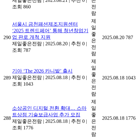
제일좋은전람
|
2025.08.21
|
추천 0
|
은
조회 860
전
람
제
서울시 금천패션제조지원센터
일
‘2025 트렌드페어’ 통해 청년창업기
좋
업 판로 개척 지원
290
2025.08.20
787
은
제일좋은전람
|
2025.08.20
|
추천 0
|
전
조회 787
람
제
일
기아 ‘The 2026 카니발’ 출시
좋
제일좋은전람
|
2025.08.18
|
추천 0
|
289
2025.08.18
1043
은
조회 1043
전
람
제
소상공인 디지털 전환 확대… 스마
일
트상점 기술보급사업 추가 모집
좋
288
2025.08.18
1776
제일좋은전람
|
2025.08.18
|
추천 0
|
은
조회 1776
전
람