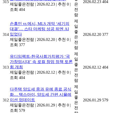
315
2026.02.23
404
제일좋은전람
|
2026.02.23
|
추천 0
|
은
조회 404
전
람
제
손흥민 vs 메시, MLS 개막 ‘세기의
일
대결’… 스타 마케팅 성공 뒤엔 AI
좋
있었다
314
2026.02.20
377
은
제일좋은전람
|
2026.02.20
|
추천 0
|
전
조회 377
람
제
유디임팩트-한국사회가치평가 ‘국
일
가창업시대’ 속 로컬 창업 정책 토론
좋
회 개최
313
2026.02.12
404
은
제일좋은전람
|
2026.02.12
|
추천 0
|
전
조회 404
람
제
다주택 양도세 중과 유예 종료 공식
일
화… 택스아이, 양도세 간편 시뮬레
좋
이션 업데이트
312
2026.01.29
579
은
제일좋은전람
|
2026.01.29
|
추천 0
|
전
조회 579