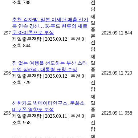
조회 788
전
람
제
춘천 감자밭, 일본 이세탄 매출 신기
일
록 연속 경신… K-푸드 한류의 새로
좋
운 아이콘으로 부상
297
2025.09.12
844
은
제일좋은전람
|
2025.09.12
|
추천 0
|
전
조회 844
람
제
짐 없는 여행을 선도하는 부산 스타
일
트업 짐캐리, 대통령 표창 수상
좋
296
2025.09.12
729
제일좋은전람
|
2025.09.12
|
추천 0
|
은
조회 729
전
람
제
신한카드 빅데이터연구소, 문화소
일
비쿠폰 영향도 분석
좋
295
2025.09.11
958
제일좋은전람
|
2025.09.11
|
추천 0
|
은
조회 958
전
람
제