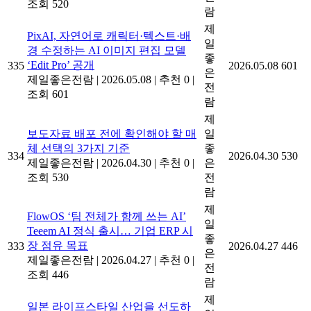
조회 520
람
제
PixAI, 자연어로 캐릭터·텍스트·배
일
경 수정하는 AI 이미지 편집 모델
좋
‘Edit Pro’ 공개
335
2026.05.08
601
은
제일좋은전람
|
2026.05.08
|
추천 0
|
전
조회 601
람
제
보도자료 배포 전에 확인해야 할 매
일
체 선택의 3가지 기준
좋
334
2026.04.30
530
제일좋은전람
|
2026.04.30
|
추천 0
|
은
조회 530
전
람
제
FlowOS ‘팀 전체가 함께 쓰는 AI’
일
Teeem AI 정식 출시… 기업 ERP 시
좋
장 점유 목표
333
2026.04.27
446
은
제일좋은전람
|
2026.04.27
|
추천 0
|
전
조회 446
람
제
일본 라이프스타일 산업을 선도하