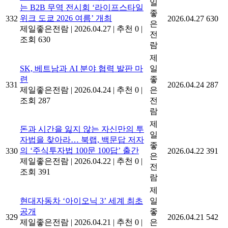
일
는 B2B 무역 전시회 ‘라이프스타일
좋
위크 도쿄 2026 여름’ 개최
332
2026.04.27
630
은
제일좋은전람
|
2026.04.27
|
추천 0
|
전
조회 630
람
제
SK, 베트남과 AI 분야 협력 발판 마
일
련
좋
331
2026.04.24
287
제일좋은전람
|
2026.04.24
|
추천 0
|
은
조회 287
전
람
제
돈과 시간을 잃지 않는 자신만의 투
일
자법을 찾아라… 북랩, 백문답 저자
좋
의 ‘주식투자법 100문 100답’ 출간
330
2026.04.22
391
은
제일좋은전람
|
2026.04.22
|
추천 0
|
전
조회 391
람
제
현대자동차 ‘아이오닉 3’ 세계 최초
일
공개
좋
329
2026.04.21
542
제일좋은전람
|
2026.04.21
|
추천 0
|
은