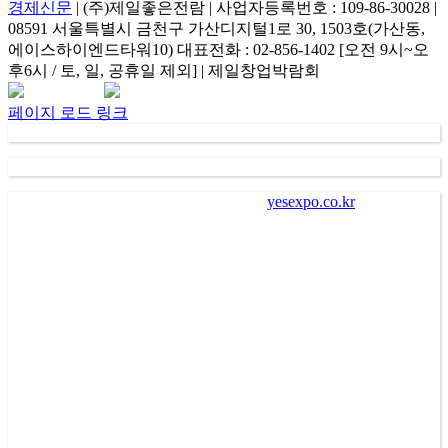
경제신문
| (주)제일좋은전람 | 사업자등록번호 : 109-86-30028 |
08591 서울특별시 금천구 가산디지털1로 30, 1503호(가산동,
에이스하이엔드타워10) 대표전화 : 02-856-1402 [오전 9시~오
후6시 / 토, 일, 공휴일 제외] | 제일창업박람회
Facebook
Instagram
Rss
카
네
이
카
이
메
페이지 로드 링크
오
버
일
채
널
가
. “
㈜제일좋은전람
” (
이하 회사
)
이
“
yesexpo.co.kr
”
에 등록을
통해 수집한 회원의 정보는 서비스 제공에 관한 계약 성립 및
이행
(
회원 및 전시장 방문자 본인식별 및 본인의사 확인 등
),
새로운 서비스 및 전시회나 이벤트에 대한 정보 안내
(
제공
),
회
원 관리
(
불만처리 등 민원처리
,
고지사항 전달 등
)
의 목적으로
수집되어 이용됩니다
.
나
.
회사는 회원에게 편리하고 다양한 서비스를 제공하기 위하
여 회원으로부터 수집한 개인정보를 이용하여 회사가 제공하
는 각종 알림 서비스를 전자우편
(
이메일
), SMS(
핸드폰 문자메
시지
),
카카오 알림톡
,
서비스
PUSH
알림 등의 방법으로 광고
또는 마케팅 활동을 수행할 수 있습니다
.
이 경우 회원은 수신