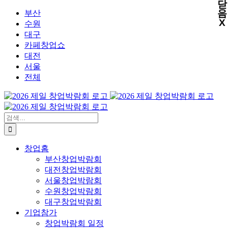
닫
X
X
X
X
콘
음
부산
X
텐
수원
츠
대구
로
카페창업쇼
건
대전
너
서울
뛰
전체
기
검
색:
창업홈
부산창업박람회
대전창업박람회
서울창업박람회
수원창업박람회
대구창업박람회
기업참가
창업박람회 일정