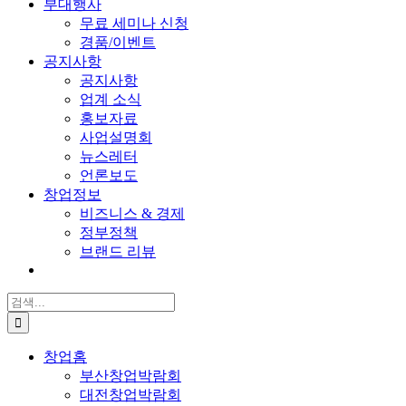
부대행사
무료 세미나 신청
경품/이벤트
공지사항
공지사항
업계 소식
홍보자료
사업설명회
뉴스레터
언론보도
창업정보
비즈니스 & 경제
정부정책
브랜드 리뷰
검
색:
창업홈
부산창업박람회
대전창업박람회