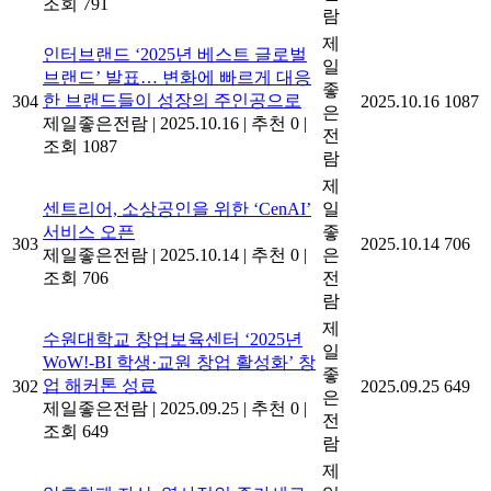
조회 791
람
제
인터브랜드 ‘2025년 베스트 글로벌
일
브랜드’ 발표… 변화에 빠르게 대응
좋
한 브랜드들이 성장의 주인공으로
304
2025.10.16
1087
은
제일좋은전람
|
2025.10.16
|
추천 0
|
전
조회 1087
람
제
센트리어, 소상공인을 위한 ‘CenAI’
일
서비스 오픈
좋
303
2025.10.14
706
제일좋은전람
|
2025.10.14
|
추천 0
|
은
조회 706
전
람
제
수원대학교 창업보육센터 ‘2025년
일
WoW!-BI 학생·교원 창업 활성화’ 창
좋
업 해커톤 성료
302
2025.09.25
649
은
제일좋은전람
|
2025.09.25
|
추천 0
|
전
조회 649
람
제