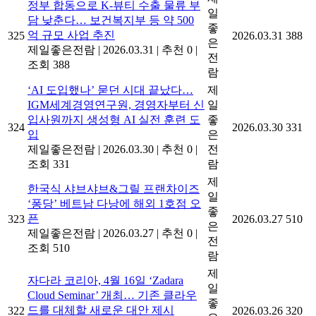
정부 합동으로 K-뷰티 수출 물류 부
일
담 낮춘다… 보건복지부 등 약 500
좋
억 규모 사업 추진
325
2026.03.31
388
은
제일좋은전람
|
2026.03.31
|
추천 0
|
전
조회 388
람
‘AI 도입했나’ 묻던 시대 끝났다…
제
IGM세계경영연구원, 경영자부터 신
일
입사원까지 생성형 AI 실전 훈련 도
좋
324
2026.03.30
331
입
은
제일좋은전람
|
2026.03.30
|
추천 0
|
전
조회 331
람
제
한국식 샤브샤브&그릴 프랜차이즈
일
‘퐁당’ 베트남 다낭에 해외 1호점 오
좋
픈
323
2026.03.27
510
은
제일좋은전람
|
2026.03.27
|
추천 0
|
전
조회 510
람
제
자다라 코리아, 4월 16일 ‘Zadara
일
Cloud Seminar’ 개최… 기존 클라우
좋
드를 대체할 새로운 대안 제시
322
2026.03.26
320