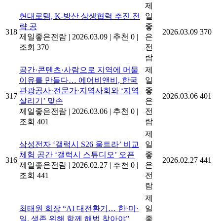
제
현대로템, K-방산 상생협력 추진 전
일
략 공
좋
318
2026.03.09
370
제일좋은전람
|
2026.03.09
|
추천 0
|
은
조회 370
전
람
공간·콘텐츠·사람으로 지역에 머물
제
이유를 만들다… 에어비앤비, 한국
일
관광공사·전문가·지역사회와 ‘지역
좋
317
2026.03.06
401
살리기’ 맞손
은
제일좋은전람
|
2026.03.06
|
추천 0
|
전
조회 401
람
제
삼성전자 ‘갤럭시 S26 울트라’ 비교
일
체험 공간 ‘갤럭시 스튜디오’ 오픈
좋
316
2026.02.27
441
제일좋은전람
|
2026.02.27
|
추천 0
|
은
조회 441
전
람
제
최태원 회장 “AI 대전환기… 한·미·
일
일, 생존 위해 함께 해법 찾아야”
좋