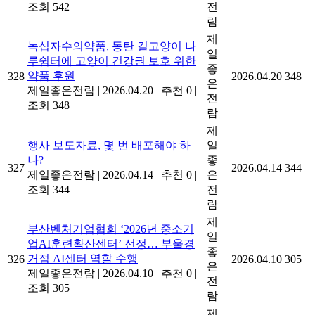
조회 542
전
람
제
녹십자수의약품, 동탄 길고양이 나
일
루쉼터에 고양이 건강권 보호 위한
좋
약품 후원
328
2026.04.20
348
은
제일좋은전람
|
2026.04.20
|
추천 0
|
전
조회 348
람
제
행사 보도자료, 몇 번 배포해야 하
일
나?
좋
327
2026.04.14
344
제일좋은전람
|
2026.04.14
|
추천 0
|
은
조회 344
전
람
제
부산벤처기업협회 ‘2026년 중소기
일
업AI훈련확산센터’ 선정… 부울경
좋
거점 AI센터 역할 수행
326
2026.04.10
305
은
제일좋은전람
|
2026.04.10
|
추천 0
|
전
조회 305
람
제