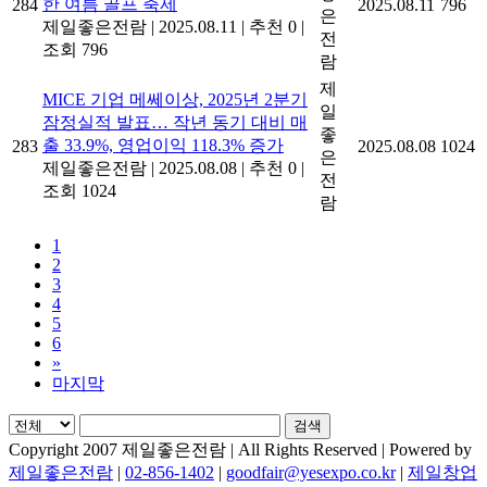
한 여름 골프 축제
284
2025.08.11
796
은
제일좋은전람
|
2025.08.11
|
추천 0
|
전
조회 796
람
제
MICE 기업 메쎄이상, 2025년 2분기
일
잠정실적 발표… 작년 동기 대비 매
좋
출 33.9%, 영업이익 118.3% 증가
283
2025.08.08
1024
은
제일좋은전람
|
2025.08.08
|
추천 0
|
전
조회 1024
람
1
2
3
4
5
6
»
마지막
검색
Copyright 2007 제일좋은전람 | All Rights Reserved | Powered by
제일좋은전람
|
02-856-1402
|
goodfair@yesexpo.co.kr
|
제일창업