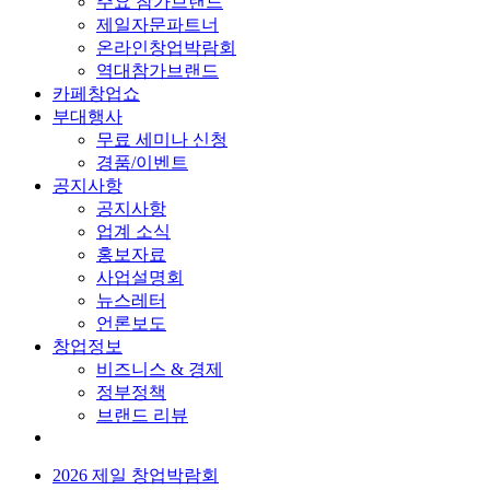
주요 참가브랜드
제일자문파트너
온라인창업박람회
역대참가브랜드
카페창업쇼
부대행사
무료 세미나 신청
경품/이벤트
공지사항
공지사항
업계 소식
홍보자료
사업설명회
뉴스레터
언론보도
창업정보
비즈니스 & 경제
정부정책
브랜드 리뷰
2026 제일 창업박람회