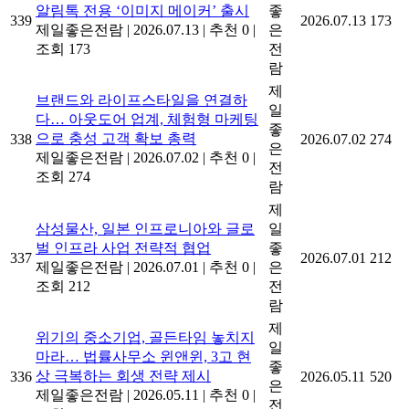
알림톡 전용 ‘이미지 메이커’ 출시
좋
339
2026.07.13
173
제일좋은전람
|
2026.07.13
|
추천 0
|
은
조회 173
전
람
제
브랜드와 라이프스타일을 연결하
일
다… 아웃도어 업계, 체험형 마케팅
좋
으로 충성 고객 확보 총력
338
2026.07.02
274
은
제일좋은전람
|
2026.07.02
|
추천 0
|
전
조회 274
람
제
삼성물산, 일본 인프로니아와 글로
일
벌 인프라 사업 전략적 협업
좋
337
2026.07.01
212
제일좋은전람
|
2026.07.01
|
추천 0
|
은
조회 212
전
람
제
위기의 중소기업, 골든타임 놓치지
일
마라… 법률사무소 윈앤윈, 3고 현
좋
상 극복하는 회생 전략 제시
336
2026.05.11
520
은
제일좋은전람
|
2026.05.11
|
추천 0
|
전