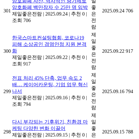
암호화폐 자산, 역사적인 증가세로
일
암호화폐 백만장자 수 25만 명 임박
좋
301
2025.09.24
706
제일좋은전람
|
2025.09.24
|
추천 0
|
은
조회 706
전
람
제
한국스마트컨설팅협회, 코로나19
일
피해 소상공인 경영안정 지원 본격
좋
화
300
2025.09.22
917
은
제일좋은전람
|
2025.09.22
|
추천 0
|
전
조회 917
람
제
전표 처리 45% 단축, 업무 속도 2
일
배… 케이어카운팅, 기업 업무 혁신
좋
나서
299
2025.09.16
794
은
제일좋은전람
|
2025.09.16
|
추천 0
|
전
조회 794
람
제
다시 부각되는 기후위기, 친환경 마
일
케팅 다양한 변화 이끌어
좋
298
2025.09.15
788
제일좋은전람
|
2025.09.15
|
추천 0
|
은