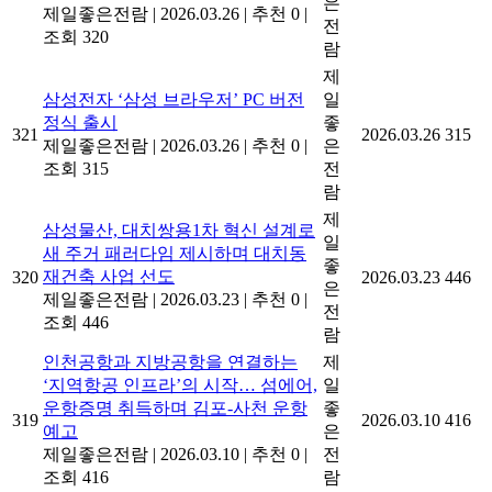
은
제일좋은전람
|
2026.03.26
|
추천 0
|
전
조회 320
람
제
삼성전자 ‘삼성 브라우저’ PC 버전
일
정식 출시
좋
321
2026.03.26
315
제일좋은전람
|
2026.03.26
|
추천 0
|
은
조회 315
전
람
제
삼성물산, 대치쌍용1차 혁신 설계로
일
새 주거 패러다임 제시하며 대치동
좋
재건축 사업 선도
320
2026.03.23
446
은
제일좋은전람
|
2026.03.23
|
추천 0
|
전
조회 446
람
인천공항과 지방공항을 연결하는
제
‘지역항공 인프라’의 시작… 섬에어,
일
운항증명 취득하며 김포-사천 운항
좋
319
2026.03.10
416
예고
은
제일좋은전람
|
2026.03.10
|
추천 0
|
전
조회 416
람