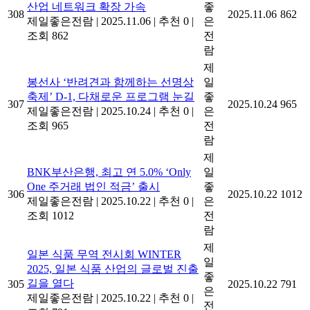
산업 네트워크 확장 가속
좋
308
2025.11.06
862
제일좋은전람
|
2025.11.06
|
추천 0
|
은
조회 862
전
람
제
봉선사 ‘반려견과 함께하는 선명상
일
축제’ D-1, 다채로운 프로그램 눈길
좋
307
2025.10.24
965
제일좋은전람
|
2025.10.24
|
추천 0
|
은
조회 965
전
람
제
BNK부산은행, 최고 연 5.0% ‘Only
일
One 주거래 법인 적금’ 출시
좋
306
2025.10.22
1012
제일좋은전람
|
2025.10.22
|
추천 0
|
은
조회 1012
전
람
제
일본 식품 무역 전시회 WINTER
일
2025, 일본 식품 산업의 글로벌 진출
좋
길을 열다
305
2025.10.22
791
은
제일좋은전람
|
2025.10.22
|
추천 0
|
전