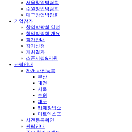
서울창업박람회
수원창업박람회
대구창업박람회
기업참가
창업박람회 일정
창업박람회 개요
참가안내
참가신청
개최결과
스폰서쉽&지원
관람안내
2026 사전등록
부산
대전
서울
수원
대구
카페창업쇼
미트엑스포
사전등록확인
관람안내