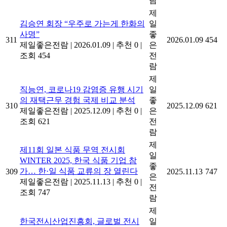
람
제
김승연 회장 “우주로 가는게 한화의
일
사명”
좋
311
2026.01.09
454
제일좋은전람
|
2026.01.09
|
추천 0
|
은
조회 454
전
람
제
직능연, 코로나19 감염증 유행 시기
일
의 재택근무 경험 국제 비교 분석
좋
310
2025.12.09
621
제일좋은전람
|
2025.12.09
|
추천 0
|
은
조회 621
전
람
제
제11회 일본 식품 무역 전시회
일
WINTER 2025, 한국 식품 기업 참
좋
가… 한·일 식품 교류의 장 열린다
309
2025.11.13
747
은
제일좋은전람
|
2025.11.13
|
추천 0
|
전
조회 747
람
제
한국전시산업진흥회, 글로벌 전시
일