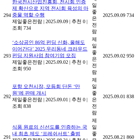
한국전시산업진흥회, 전시회 인증
일
제 확산으로 지역 전시회 육성의 마
좋
중물 역할 수행
294
2025.09.09
734
은
제일좋은전람
|
2025.09.09
|
추천 0
|
전
조회 734
람
제
‘소상공인 86억 펀딩 신화, 올해도
일
이어간다’ 2025 우리동네 크라우드
좋
펀딩 지원사업 참여기업 모집
293
2025.09.02
950
은
제일좋은전람
|
2025.09.02
|
추천 0
|
전
조회 950
람
제
포항 오천시장, 모듬회 단돈 ‘만
일
원’에 판매 개시
좋
292
2025.09.01
838
제일좋은전람
|
2025.09.01
|
추천 0
|
은
조회 838
전
람
제
식품 원료의 신선도를 인증하는 국
일
내 최초 제도 ‘프레쉬서트’ 출범
좋
291
2025.08.21
860