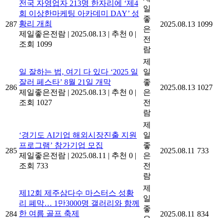
전국 자영업자 213명 한자리에 ‘제4
일
회 이상한마케팅 아카데미 DAY’ 성
좋
황리 개최
287
2025.08.13
1099
은
제일좋은전람
|
2025.08.13
|
추천 0
|
전
조회 1099
람
제
일 잘하는 법, 여기 다 있다 ‘2025 일
일
잘러 페스타’ 8월 21일 개막
좋
286
2025.08.13
1027
제일좋은전람
|
2025.08.13
|
추천 0
|
은
조회 1027
전
람
제
‘경기도 AI기업 해외시장진출 지원
일
프로그램’ 참가기업 모집
좋
285
2025.08.11
733
제일좋은전람
|
2025.08.11
|
추천 0
|
은
조회 733
전
람
제
제12회 제주삼다수 마스터스 성황
일
리 폐막… 1만3000명 갤러리와 함께
좋
한 여름 골프 축제
284
2025.08.11
834