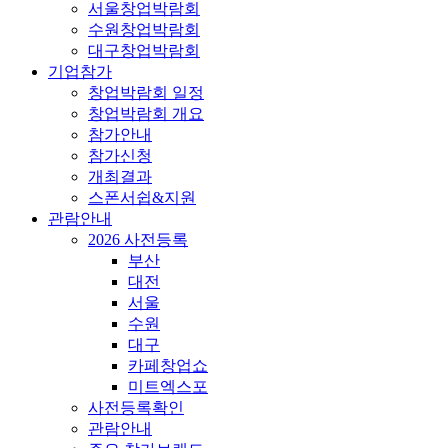
서울창업박람회
수원창업박람회
대구창업박람회
기업참가
창업박람회 일정
창업박람회 개요
참가안내
참가신청
개최결과
스폰서쉽&지원
관람안내
2026 사전등록
부산
대전
서울
수원
대구
카페창업쇼
미트엑스포
사전등록확인
관람안내