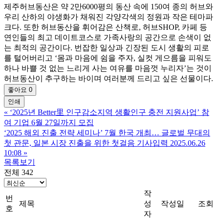
제주허브동산은 약 2만6000평의 동산 속에 150여 종의 허브와
우리 산하의 야생화가 채워진 각양각색의 정원과 작은 테마파
크다. 또한 허브동산을 휘어감은 산책로, 허브SHOP, 카페 등
연인들의 최고 데이트코스로 가족사랑의 공간으로 손색이 없
는 최적의 공간이다. 번잡한 일상과 긴장된 도시 생활의 피로
를 털어버리고 ‘몸과 마음에 쉼을 주자, 실컷 게으름을 피워도
하나 바쁠 것 없는 느리게 사는 여유를 마음껏 누리자’는 것이
허브동산이 추구하는 바이며 여러분께 드리고 싶은 선물이다.
좋아요
0
인쇄
«
‘2025년 Better里 인구감소지역 생활인구 충전 지원사업’ 참
여 기업 6월 27일까지 모집
‘2025 해외 진출 전략 세미나’ 7월 한국 개최… 글로벌 무대의
첫 관문, 일본 시장 진출을 위한 첫걸음 기사입력 2025.06.26
10:08
»
목록보기
전체 342
작
번
제목
성
작성일
조회
호
자