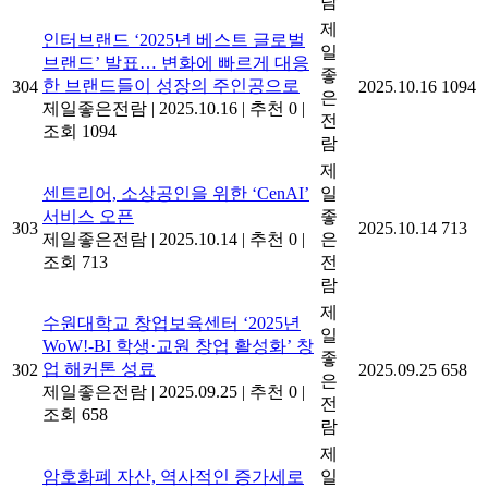
람
제
인터브랜드 ‘2025년 베스트 글로벌
일
브랜드’ 발표… 변화에 빠르게 대응
좋
한 브랜드들이 성장의 주인공으로
304
2025.10.16
1094
은
제일좋은전람
|
2025.10.16
|
추천 0
|
전
조회 1094
람
제
센트리어, 소상공인을 위한 ‘CenAI’
일
서비스 오픈
좋
303
2025.10.14
713
제일좋은전람
|
2025.10.14
|
추천 0
|
은
조회 713
전
람
제
수원대학교 창업보육센터 ‘2025년
일
WoW!-BI 학생·교원 창업 활성화’ 창
좋
업 해커톤 성료
302
2025.09.25
658
은
제일좋은전람
|
2025.09.25
|
추천 0
|
전
조회 658
람
제
암호화폐 자산, 역사적인 증가세로
일