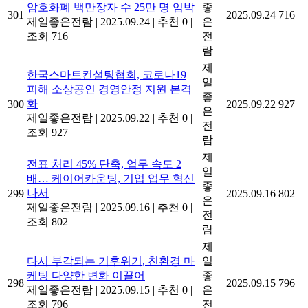
암호화폐 백만장자 수 25만 명 임박
좋
301
2025.09.24
716
제일좋은전람
|
2025.09.24
|
추천 0
|
은
조회 716
전
람
제
한국스마트컨설팅협회, 코로나19
일
피해 소상공인 경영안정 지원 본격
좋
화
300
2025.09.22
927
은
제일좋은전람
|
2025.09.22
|
추천 0
|
전
조회 927
람
제
전표 처리 45% 단축, 업무 속도 2
일
배… 케이어카운팅, 기업 업무 혁신
좋
나서
299
2025.09.16
802
은
제일좋은전람
|
2025.09.16
|
추천 0
|
전
조회 802
람
제
다시 부각되는 기후위기, 친환경 마
일
케팅 다양한 변화 이끌어
좋
298
2025.09.15
796
제일좋은전람
|
2025.09.15
|
추천 0
|
은
조회 796
전