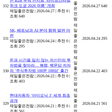
는 B2B 무역 전시회 ‘라이프스타일
좋
위크 도쿄 2026 여름’ 개최
332
2026.04.27
640
은
제일좋은전람
|
2026.04.27
|
추천 0
|
전
조회 640
람
제
SK, 베트남과 AI 분야 협력 발판 마
일
련
좋
331
2026.04.24
295
제일좋은전람
|
2026.04.24
|
추천 0
|
은
조회 295
전
람
제
돈과 시간을 잃지 않는 자신만의 투
일
자법을 찾아라… 북랩, 백문답 저자
좋
의 ‘주식투자법 100문 100답’ 출간
330
2026.04.22
403
은
제일좋은전람
|
2026.04.22
|
추천 0
|
전
조회 403
람
제
현대자동차 ‘아이오닉 3’ 세계 최초
일
공개
좋
329
2026.04.21
561
제일좋은전람
|
2026.04.21
|
추천 0
|
은
조회 561
전