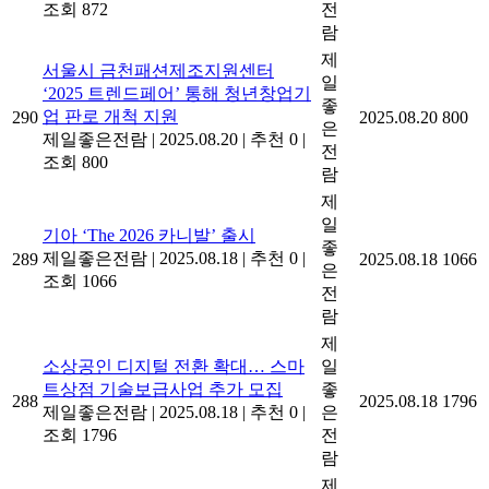
조회 872
전
람
제
서울시 금천패션제조지원센터
일
‘2025 트렌드페어’ 통해 청년창업기
좋
업 판로 개척 지원
290
2025.08.20
800
은
제일좋은전람
|
2025.08.20
|
추천 0
|
전
조회 800
람
제
일
기아 ‘The 2026 카니발’ 출시
좋
제일좋은전람
|
2025.08.18
|
추천 0
|
289
2025.08.18
1066
은
조회 1066
전
람
제
소상공인 디지털 전환 확대… 스마
일
트상점 기술보급사업 추가 모집
좋
288
2025.08.18
1796
제일좋은전람
|
2025.08.18
|
추천 0
|
은
조회 1796
전
람
제