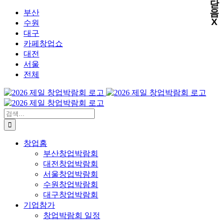
닫
X
X
X
X
콘
음
부산
X
텐
수원
츠
대구
로
카페창업쇼
건
대전
너
서울
뛰
전체
기
검
색:
창업홈
부산창업박람회
대전창업박람회
서울창업박람회
수원창업박람회
대구창업박람회
기업참가
창업박람회 일정