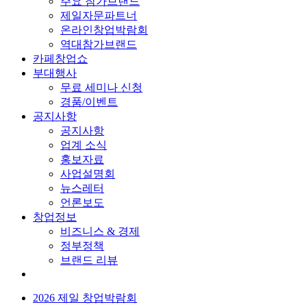
주요 참가브랜드
제일자문파트너
온라인창업박람회
역대참가브랜드
카페창업쇼
부대행사
무료 세미나 신청
경품/이벤트
공지사항
공지사항
업계 소식
홍보자료
사업설명회
뉴스레터
언론보도
창업정보
비즈니스 & 경제
정부정책
브랜드 리뷰
2026 제일 창업박람회