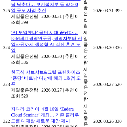
일
담 낮춘다… 보건복지부 등 약 500
좋
억 규모 사업 추진
325
2026.03.31
399
은
제일좋은전람
|
2026.03.31
|
추천 0
|
전
조회 399
람
‘AI 도입했나’ 묻던 시대 끝났다…
제
IGM세계경영연구원, 경영자부터 신
일
입사원까지 생성형 AI 실전 훈련 도
좋
324
2026.03.30
336
입
은
제일좋은전람
|
2026.03.30
|
추천 0
|
전
조회 336
람
제
한국식 샤브샤브&그릴 프랜차이즈
일
‘퐁당’ 베트남 다낭에 해외 1호점 오
좋
픈
323
2026.03.27
520
은
제일좋은전람
|
2026.03.27
|
추천 0
|
전
조회 520
람
제
자다라 코리아, 4월 16일 ‘Zadara
일
Cloud Seminar’ 개최… 기존 클라우
좋
드를 대체할 새로운 대안 제시
322
2026.03.26
330
은
제일좋은전람
|
2026.03.26
|
추천 0
|