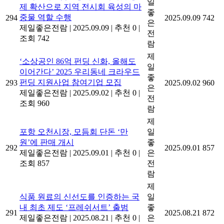
일
제 확산으로 지역 전시회 육성의 마
좋
중물 역할 수행
294
2025.09.09
742
은
제일좋은전람
|
2025.09.09
|
추천 0
|
전
조회 742
람
제
‘소상공인 86억 펀딩 신화, 올해도
일
이어간다’ 2025 우리동네 크라우드
좋
펀딩 지원사업 참여기업 모집
293
2025.09.02
960
은
제일좋은전람
|
2025.09.02
|
추천 0
|
전
조회 960
람
제
포항 오천시장, 모듬회 단돈 ‘만
일
원’에 판매 개시
좋
292
2025.09.01
857
제일좋은전람
|
2025.09.01
|
추천 0
|
은
조회 857
전
람
제
식품 원료의 신선도를 인증하는 국
일
내 최초 제도 ‘프레쉬서트’ 출범
좋
291
2025.08.21
872
제일좋은전람
|
2025.08.21
|
추천 0
|
은