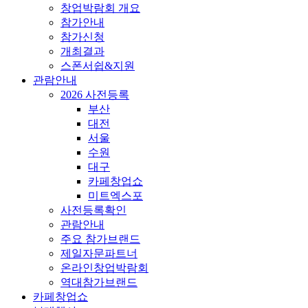
창업박람회 개요
참가안내
참가신청
개최결과
스폰서쉽&지원
관람안내
2026 사전등록
부산
대전
서울
수원
대구
카페창업쇼
미트엑스포
사전등록확인
관람안내
주요 참가브랜드
제일자문파트너
온라인창업박람회
역대참가브랜드
카페창업쇼