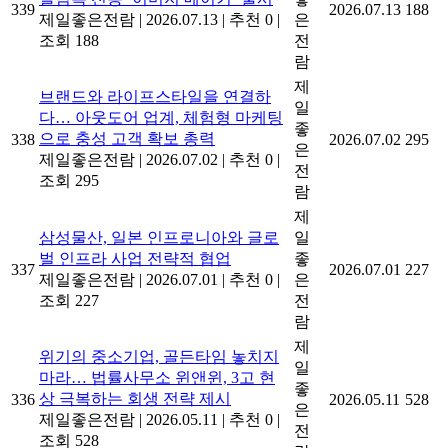
339
2026.07.13
188
제일좋은전람
|
2026.07.13
|
추천 0
|
은
조회 188
전
람
제
브랜드와 라이프스타일을 연결하
일
다… 아웃도어 업계, 체험형 마케팅
좋
으로 충성 고객 확보 총력
338
2026.07.02
295
은
제일좋은전람
|
2026.07.02
|
추천 0
|
전
조회 295
람
제
삼성물산, 일본 인프로니아와 글로
일
벌 인프라 사업 전략적 협업
좋
337
2026.07.01
227
제일좋은전람
|
2026.07.01
|
추천 0
|
은
조회 227
전
람
제
위기의 중소기업, 골든타임 놓치지
일
마라… 법률사무소 윈앤윈, 3고 현
좋
상 극복하는 회생 전략 제시
336
2026.05.11
528
은
제일좋은전람
|
2026.05.11
|
추천 0
|
전
조회 528