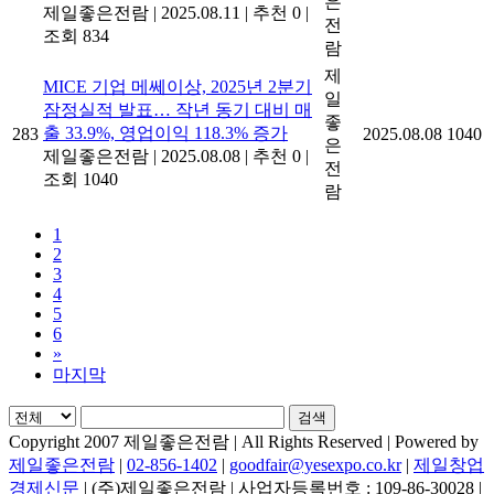
은
제일좋은전람
|
2025.08.11
|
추천 0
|
전
조회 834
람
제
MICE 기업 메쎄이상, 2025년 2분기
일
잠정실적 발표… 작년 동기 대비 매
좋
출 33.9%, 영업이익 118.3% 증가
283
2025.08.08
1040
은
제일좋은전람
|
2025.08.08
|
추천 0
|
전
조회 1040
람
1
2
3
4
5
6
»
마지막
검색
Copyright 2007 제일좋은전람 | All Rights Reserved | Powered by
제일좋은전람
|
02-856-1402
|
goodfair@yesexpo.co.kr
|
제일창업
경제신문
| (주)제일좋은전람 | 사업자등록번호 : 109-86-30028 |