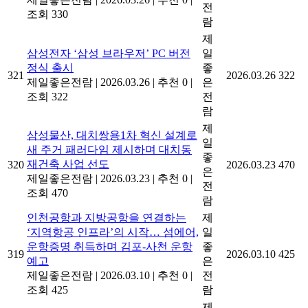
전
조회 330
람
제
삼성전자 ‘삼성 브라우저’ PC 버전
일
정식 출시
좋
321
2026.03.26
322
제일좋은전람
|
2026.03.26
|
추천 0
|
은
조회 322
전
람
제
삼성물산, 대치쌍용1차 혁신 설계로
일
새 주거 패러다임 제시하며 대치동
좋
재건축 사업 선도
320
2026.03.23
470
은
제일좋은전람
|
2026.03.23
|
추천 0
|
전
조회 470
람
인천공항과 지방공항을 연결하는
제
‘지역항공 인프라’의 시작… 섬에어,
일
운항증명 취득하며 김포-사천 운항
좋
319
2026.03.10
425
예고
은
제일좋은전람
|
2026.03.10
|
추천 0
|
전
조회 425
람
제