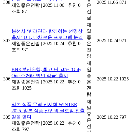
308
2025.11.06
871
제일좋은전람
|
2025.11.06
|
추천 0
|
은
조회 871
전
람
제
봉선사 ‘반려견과 함께하는 선명상
일
축제’ D-1, 다채로운 프로그램 눈길
좋
307
2025.10.24
971
제일좋은전람
|
2025.10.24
|
추천 0
|
은
조회 971
전
람
제
BNK부산은행, 최고 연 5.0% ‘Only
일
One 주거래 법인 적금’ 출시
좋
306
2025.10.22
1025
제일좋은전람
|
2025.10.22
|
추천 0
|
은
조회 1025
전
람
제
일본 식품 무역 전시회 WINTER
일
2025, 일본 식품 산업의 글로벌 진출
좋
길을 열다
305
2025.10.22
797
은
제일좋은전람
|
2025.10.22
|
추천 0
|
전
조회 797