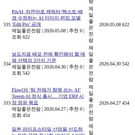
람
제
PixAI, 자연어로 캐릭터·텍스트·배
일
경 수정하는 AI 이미지 편집 모델
좋
‘Edit Pro’ 공개
335
2026.05.08
622
은
제일좋은전람
|
2026.05.08
|
추천 0
|
전
조회 622
람
제
보도자료 배포 전에 확인해야 할 매
일
체 선택의 3가지 기준
좋
334
2026.04.30
542
제일좋은전람
|
2026.04.30
|
추천 0
|
은
조회 542
전
람
제
FlowOS ‘팀 전체가 함께 쓰는 AI’
일
Teeem AI 정식 출시… 기업 ERP 시
좋
장 점유 목표
333
2026.04.27
454
은
제일좋은전람
|
2026.04.27
|
추천 0
|
전
조회 454
람
제
일본 라이프스타일 산업을 선도하
일