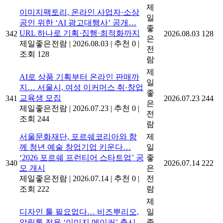
제
이미지팩토리, 온라인 사업자·소상
일
공인 위한 ‘AI 광고대행사’ 공개…
좋
URL 하나로 기획·집행·최적화까지
342
2026.08.03
128
은
제일좋은전람
|
2026.08.03
|
추천 0
|
전
조회 128
람
제
AI로 상품 기획부터 온라인 판매까
일
지… 서울시, 여성 이커머스 취·창업
좋
교육생 모집
341
2026.07.23
244
은
제일좋은전람
|
2026.07.23
|
추천 0
|
전
조회 244
람
서울문화재단, 포르쉐코리아와 함
제
께 청년 예술 창업기업 키운다…
일
‘2026 포르쉐 프런티어 스타트업’ 공
좋
340
2026.07.14
222
모 개시
은
제일좋은전람
|
2026.07.14
|
추천 0
|
전
조회 222
람
제
디자인 툴 필요없다… 비즈뿌리오,
일
알림톡 전용 ‘이미지 메이커’ 출시
좋