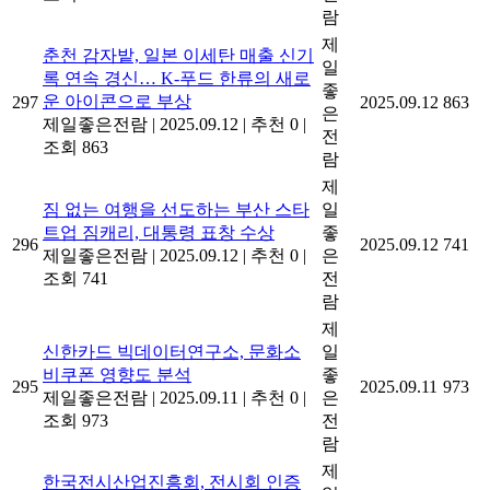
람
제
춘천 감자밭, 일본 이세탄 매출 신기
일
록 연속 경신… K-푸드 한류의 새로
좋
운 아이콘으로 부상
297
2025.09.12
863
은
제일좋은전람
|
2025.09.12
|
추천 0
|
전
조회 863
람
제
짐 없는 여행을 선도하는 부산 스타
일
트업 짐캐리, 대통령 표창 수상
좋
296
2025.09.12
741
제일좋은전람
|
2025.09.12
|
추천 0
|
은
조회 741
전
람
제
신한카드 빅데이터연구소, 문화소
일
비쿠폰 영향도 분석
좋
295
2025.09.11
973
제일좋은전람
|
2025.09.11
|
추천 0
|
은
조회 973
전
람
제
한국전시산업진흥회, 전시회 인증