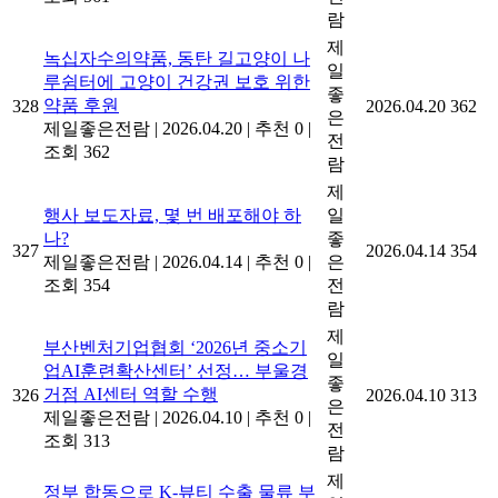
람
제
녹십자수의약품, 동탄 길고양이 나
일
루쉼터에 고양이 건강권 보호 위한
좋
약품 후원
328
2026.04.20
362
은
제일좋은전람
|
2026.04.20
|
추천 0
|
전
조회 362
람
제
행사 보도자료, 몇 번 배포해야 하
일
나?
좋
327
2026.04.14
354
제일좋은전람
|
2026.04.14
|
추천 0
|
은
조회 354
전
람
제
부산벤처기업협회 ‘2026년 중소기
일
업AI훈련확산센터’ 선정… 부울경
좋
거점 AI센터 역할 수행
326
2026.04.10
313
은
제일좋은전람
|
2026.04.10
|
추천 0
|
전
조회 313
람
제
정부 합동으로 K-뷰티 수출 물류 부