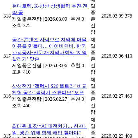
현대로템, K-방산 상생협력 추진 전
일
략 공
좋
318
2026.03.09
375
제일좋은전람
|
2026.03.09
|
추천 0
|
은
조회 375
전
람
공간·콘텐츠·사람으로 지역에 머물
제
이유를 만들다… 에어비앤비, 한국
일
관광공사·전문가·지역사회와 ‘지역
좋
317
2026.03.06
410
살리기’ 맞손
은
제일좋은전람
|
2026.03.06
|
추천 0
|
전
조회 410
람
제
삼성전자 ‘갤럭시 S26 울트라’ 비교
일
체험 공간 ‘갤럭시 스튜디오’ 오픈
좋
316
2026.02.27
460
제일좋은전람
|
2026.02.27
|
추천 0
|
은
조회 460
전
람
제
최태원 회장 “AI 대전환기… 한·미·
일
일, 생존 위해 함께 해법 찾아야”
좋
315
2026.02.23
409