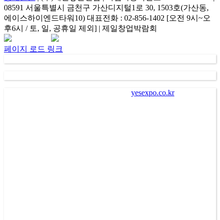
08591 서울특별시 금천구 가산디지털1로 30, 1503호(가산동,
에이스하이엔드타워10) 대표전화 : 02-856-1402 [오전 9시~오
후6시 / 토, 일, 공휴일 제외] | 제일창업박람회
Facebook
Instagram
Rss
카
네
이
카
이
메
페이지 로드 링크
오
버
일
채
널
가
. “
㈜제일좋은전람
” (
이하 회사
)
이
“
yesexpo.co.kr
”
에 등록을
통해 수집한 회원의 정보는 서비스 제공에 관한 계약 성립 및
이행
(
회원 및 전시장 방문자 본인식별 및 본인의사 확인 등
),
새로운 서비스 및 전시회나 이벤트에 대한 정보 안내
(
제공
),
회
원 관리
(
불만처리 등 민원처리
,
고지사항 전달 등
)
의 목적으로
수집되어 이용됩니다
.
나
.
회사는 회원에게 편리하고 다양한 서비스를 제공하기 위하
여 회원으로부터 수집한 개인정보를 이용하여 회사가 제공하
는 각종 알림 서비스를 전자우편
(
이메일
), SMS(
핸드폰 문자메
시지
),
카카오 알림톡
,
서비스
PUSH
알림 등의 방법으로 광고
또는 마케팅 활동을 수행할 수 있습니다
.
이 경우 회원은 수신
을 원치 않으면 회사에 유선상으로 통보하거나 고지되는 거부