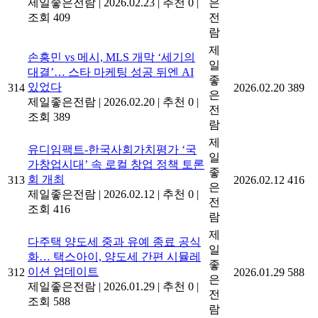
제일좋은전람
|
2026.02.23
|
추천 0
|
은
조회 409
전
람
제
손흥민 vs 메시, MLS 개막 ‘세기의
일
대결’… 스타 마케팅 성공 뒤엔 AI
좋
있었다
314
2026.02.20
389
은
제일좋은전람
|
2026.02.20
|
추천 0
|
전
조회 389
람
제
유디임팩트-한국사회가치평가 ‘국
일
가창업시대’ 속 로컬 창업 정책 토론
좋
회 개최
313
2026.02.12
416
은
제일좋은전람
|
2026.02.12
|
추천 0
|
전
조회 416
람
제
다주택 양도세 중과 유예 종료 공식
일
화… 택스아이, 양도세 간편 시뮬레
좋
이션 업데이트
312
2026.01.29
588
은
제일좋은전람
|
2026.01.29
|
추천 0
|
전
조회 588
람