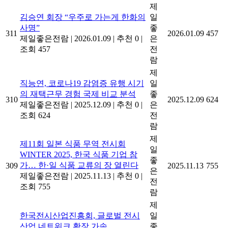
제
김승연 회장 “우주로 가는게 한화의
일
사명”
좋
311
2026.01.09
457
제일좋은전람
|
2026.01.09
|
추천 0
|
은
조회 457
전
람
제
직능연, 코로나19 감염증 유행 시기
일
의 재택근무 경험 국제 비교 분석
좋
310
2025.12.09
624
제일좋은전람
|
2025.12.09
|
추천 0
|
은
조회 624
전
람
제
제11회 일본 식품 무역 전시회
일
WINTER 2025, 한국 식품 기업 참
좋
가… 한·일 식품 교류의 장 열린다
309
2025.11.13
755
은
제일좋은전람
|
2025.11.13
|
추천 0
|
전
조회 755
람
제
한국전시산업진흥회, 글로벌 전시
일
산업 네트워크 확장 가속
좋