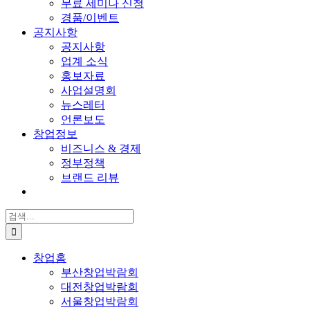
무료 세미나 신청
경품/이벤트
공지사항
공지사항
업계 소식
홍보자료
사업설명회
뉴스레터
언론보도
창업정보
비즈니스 & 경제
정부정책
브랜드 리뷰
검
색:
창업홈
부산창업박람회
대전창업박람회
서울창업박람회