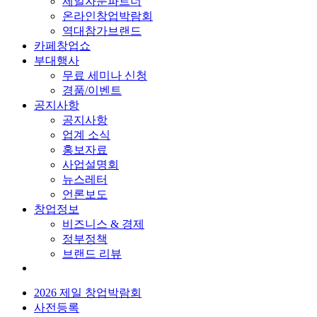
제일자문파트너
온라인창업박람회
역대참가브랜드
카페창업쇼
부대행사
무료 세미나 신청
경품/이벤트
공지사항
공지사항
업계 소식
홍보자료
사업설명회
뉴스레터
언론보도
창업정보
비즈니스 & 경제
정부정책
브랜드 리뷰
2026 제일 창업박람회
사전등록