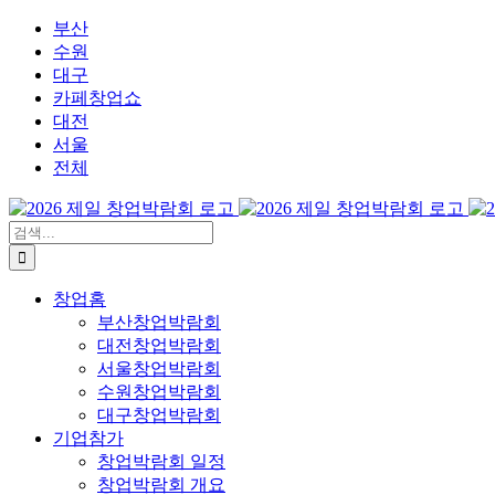
콘
부산
텐
수원
츠
대구
로
카페창업쇼
건
대전
너
서울
뛰
전체
기
검
색:
창업홈
부산창업박람회
대전창업박람회
서울창업박람회
수원창업박람회
대구창업박람회
기업참가
창업박람회 일정
창업박람회 개요