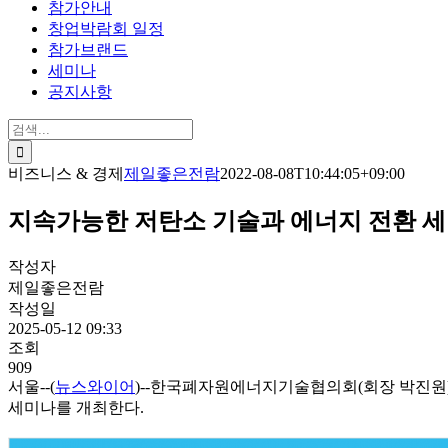
참가안내
창업박람회 일정
참가브랜드
세미나
공지사항
검
색:
비즈니스 & 경제
제일좋은전람
2022-08-08T10:44:05+09:00
지속가능한 저탄소 기술과 에너지 전환 세
작성자
제일좋은전람
작성일
2025-05-12 09:33
조회
909
서울--(
뉴스와이어
)--한국폐자원에너지기술협의회(회장 박진원)
세미나를 개최한다.