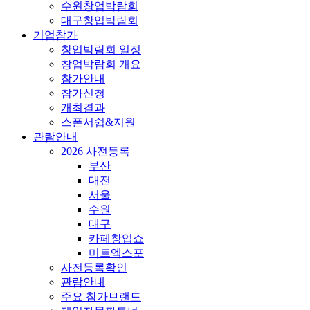
수원창업박람회
대구창업박람회
기업참가
창업박람회 일정
창업박람회 개요
참가안내
참가신청
개최결과
스폰서쉽&지원
관람안내
2026 사전등록
부산
대전
서울
수원
대구
카페창업쇼
미트엑스포
사전등록확인
관람안내
주요 참가브랜드