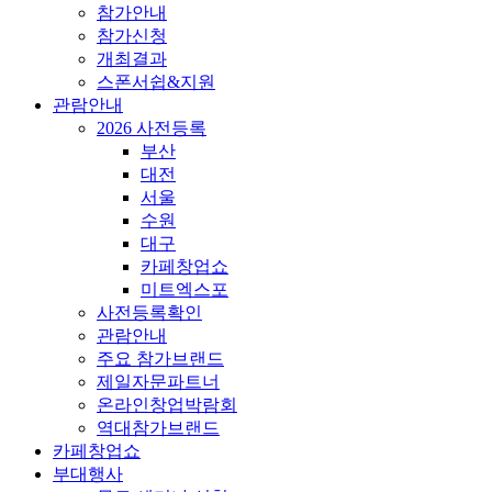
참가안내
참가신청
개최결과
스폰서쉽&지원
관람안내
2026 사전등록
부산
대전
서울
수원
대구
카페창업쇼
미트엑스포
사전등록확인
관람안내
주요 참가브랜드
제일자문파트너
온라인창업박람회
역대참가브랜드
카페창업쇼
부대행사