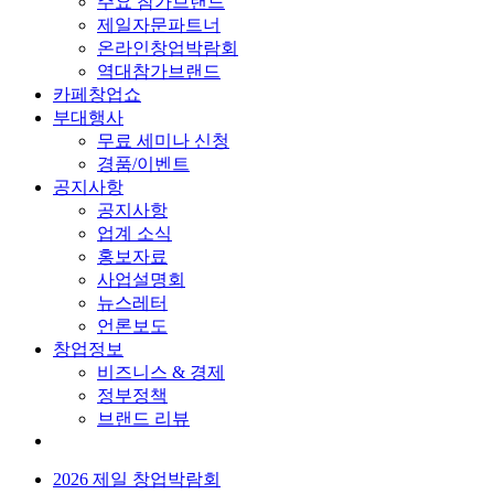
주요 참가브랜드
제일자문파트너
온라인창업박람회
역대참가브랜드
카페창업쇼
부대행사
무료 세미나 신청
경품/이벤트
공지사항
공지사항
업계 소식
홍보자료
사업설명회
뉴스레터
언론보도
창업정보
비즈니스 & 경제
정부정책
브랜드 리뷰
2026 제일 창업박람회