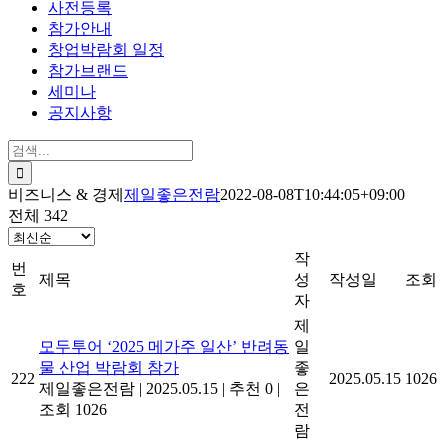
사전등록
참가안내
창업박람회 일정
참가브랜드
세미나
공지사항
검
색:
비즈니스 & 경제
제일좋은전람
2022-08-08T10:44:05+09:00
전체 342
작
번
제목
성
작성일
조회
호
자
제
모두투어 ‘2025 메가주 일산’ 반려동
일
물 산업 박람회 참가
좋
222
2025.05.15
1026
제일좋은전람
|
2025.05.15
|
추천 0
|
은
조회 1026
전
람