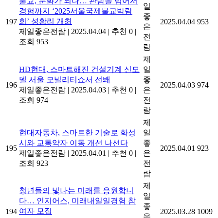
불교, 문화가 되다… 관람을 넘어서
일
경험까지 ‘2025서울국제불교박람
좋
회’ 성황리 개최
197
2025.04.04
953
은
제일좋은전람
|
2025.04.04
|
추천 0
|
전
조회 953
람
제
HD현대, 스마트해진 건설기계 신모
일
델 서울 모빌리티쇼서 선봬
좋
196
2025.04.03
974
제일좋은전람
|
2025.04.03
|
추천 0
|
은
조회 974
전
람
제
현대자동차, 스마트한 기술로 화성
일
시와 교통약자 이동 개선 나선다
좋
195
2025.04.01
923
제일좋은전람
|
2025.04.01
|
추천 0
|
은
조회 923
전
람
제
청년들의 빛나는 미래를 응원합니
일
다… 인지어스, 미래내일일경험 참
좋
여자 모집
194
2025.03.28
1009
은