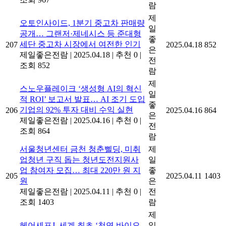
람
제
오토인사이드, 1분기 중고차 판매량
일
공개… 그랜저·제네시스 등 준대형
좋
세단 중고차 시장에서 여전한 인기
207
2025.04.18
852
은
제일좋은전람
|
2025.04.18
|
추천 0
|
전
조회 852
람
제
스노우플레이크 ‘생성형 AI의 혁신
일
적 ROI’ 보고서 발표… AI 조기 도입
좋
기업의 92% 투자 대비 수익 실현
206
2025.04.16
864
은
제일좋은전람
|
2025.04.16
|
추천 0
|
전
조회 864
람
서울청년센터 금천 청춘삘딩, 미취
제
업청년 구직 돕는 청년도전지원사
일
업 참여자 모집… 최대 220만 원 지
좋
205
2025.04.11
1403
원
은
제일좋은전람
|
2025.04.11
|
추천 0
|
전
조회 1403
람
제
헤어셰프J, 세계 최초 ‘천연 바이오
일