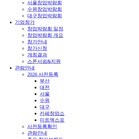
서울창업박람회
수원창업박람회
대구창업박람회
기업참가
창업박람회 일정
창업박람회 개요
참가안내
참가신청
개최결과
스폰서쉽&지원
관람안내
2026 사전등록
부산
대전
서울
수원
대구
카페창업쇼
미트엑스포
사전등록확인
관람안내