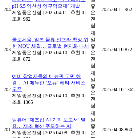
pH 6.5 약산성 영구염모제’ 개발
좋
204
2025.04.11
962
제일좋은전람
|
2025.04.11
|
추천 0
|
은
조회 962
전
람
제
콜로세움, 일본 물류 인프라 확장 위
일
한 MOU 체결… 글로벌 현지화 나서
좋
203
2025.04.10
872
제일좋은전람
|
2025.04.10
|
추천 0
|
은
조회 872
전
람
제
예비 창업자들의 메뉴판 고민 해
일
결… AI 메뉴판 ‘오큐’ 베타 서비스
좋
오픈
202
2025.04.10
1365
은
제일좋은전람
|
2025.04.10
|
추천 0
|
전
조회 1365
람
제
팀뷰어 ‘제조업 AI 기회 보고서’ 발
일
표… 제조 혁신 주도하는 AI
좋
201
2025.04.08
860
제일좋은전람
|
2025.04.08
|
추천 0
|
은