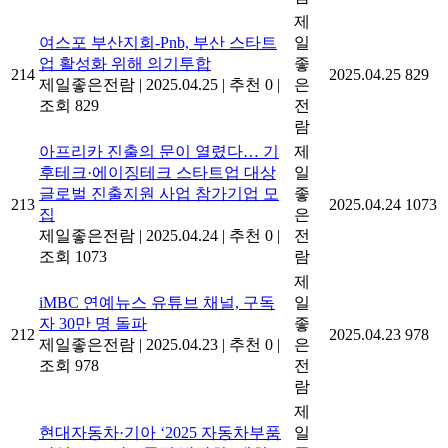
제
여스포 부산지회-Pnb, 부산 스타트
일
업 활성화 위해 의기투합
좋
214
2025.04.25
829
제일좋은전람
|
2025.04.25
|
추천 0
|
은
조회 829
전
람
아프리카 진출의 문이 열렸다… 기
제
후테크·에이징테크 스타트업 대상
일
글로벌 진출지원 사업 참가기업 모
좋
213
2025.04.24
1073
집
은
제일좋은전람
|
2025.04.24
|
추천 0
|
전
조회 1073
람
제
iMBC 연예뉴스 유튜브 채널, 구독
일
자 30만 명 돌파
좋
212
2025.04.23
978
제일좋은전람
|
2025.04.23
|
추천 0
|
은
조회 978
전
람
제
현대자동차·기아 ‘2025 자동차부품
일