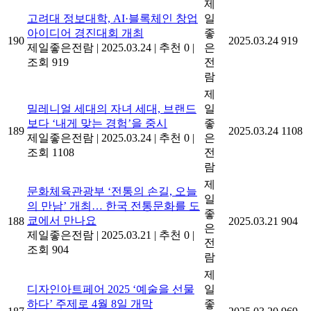
제
고려대 정보대학, AI·블록체인 창업
일
아이디어 경진대회 개최
좋
190
2025.03.24
919
제일좋은전람
|
2025.03.24
|
추천 0
|
은
조회 919
전
람
제
밀레니얼 세대의 자녀 세대, 브랜드
일
보다 ‘내게 맞는 경험’을 중시
좋
189
2025.03.24
1108
제일좋은전람
|
2025.03.24
|
추천 0
|
은
조회 1108
전
람
제
문화체육관광부 ‘전통의 손길, 오늘
일
의 만남’ 개최… 한국 전통문화를 도
좋
쿄에서 만나요
188
2025.03.21
904
은
제일좋은전람
|
2025.03.21
|
추천 0
|
전
조회 904
람
제
디자인아트페어 2025 ‘예술을 선물
일
하다’ 주제로 4월 8일 개막
좋