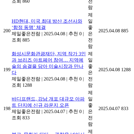
조회 860
전
람
제
HD현대, 미국 최대 방산 조선사와
일
‘함정 동맹’ 체결
좋
200
2025.04.08
885
제일좋은전람
|
2025.04.08
|
추천 0
|
은
조회 885
전
람
화성시문화관광재단, 지역 작가 3인
제
과 브리즈 아트페어 참여… 지역예
일
술의 숨결을 담아 미술시장과 만나
좋
199
2025.04.08
1288
다
은
제일좋은전람
|
2025.04.08
|
추천 0
|
전
조회 1288
람
제
바디프랜드, 강남 개포 대규모 아파
일
트 단지에 신규 라운지 오픈
좋
198
2025.04.07
833
제일좋은전람
|
2025.04.07
|
추천 0
|
은
조회 833
전
람
제