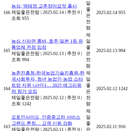
일
농심, 먹태깡 고추장마요맛 출시
좋
제일좋은전람
|
2025.02.14
|
추천 0
|
166
2025.02.14
955
은
조회 955
전
람
제
농심 신라면 툼바, 호주·일본 1등 유
일
통업체 전점 입점
좋
165
2025.02.13
994
제일좋은전람
|
2025.02.13
|
추천 0
|
은
조회 994
전
람
농촌진흥청-한국농업기술진흥원-한
제
국사회투자, 청년 농업인·농업 스타
일
트업 지원 나선다… 2025 애그리퓨
좋
164
2025.02.12
1242
처 참가 모집
은
제일좋은전람
|
2025.02.12
|
추천 0
|
전
조회 1242
람
제
오토인사이드, 인증중고차 서비스
일
그랜드 론칭… 고객 신뢰 강화
좋
163
2025.02.11
916
제일좋은전람
|
2025.02.11
|
추천 0
|
은