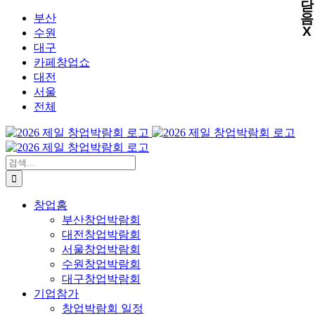
닫
X
X
X
X
콘
음
부산
X
텐
수원
츠
대구
로
카페창업쇼
건
대전
너
서울
뛰
전체
기
검
색:
창업홈
부산창업박람회
대전창업박람회
서울창업박람회
수원창업박람회
대구창업박람회
기업참가
창업박람회 일정