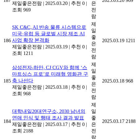
187
2025.03.20
969
제일좋은전람
|
2025.03.20
|
추천 0
|
은
조회 969
전
람
제
SK C&C, AI 반송 물류 시스템으로
일
미국·유럽 등 글로벌 시장 제조 AI
좋
사업 확장 본격화
186
2025.03.19
1211
은
제일좋은전람
|
2025.03.19
|
추천 0
|
전
조회 1211
람
제
삼성전자-하만, CJ CGV와 함께 ‘스
일
마트싱스 프로’로 미래형 영화관 구
좋
축 나선다
185
2025.03.18
968
은
제일좋은전람
|
2025.03.18
|
추천 0
|
전
조회 968
람
제
대학내일20대연구소, 2030 남녀의
일
연애 인식 및 행태 조사 결과 발표
좋
184
2025.03.17
2188
제일좋은전람
|
2025.03.17
|
추천 0
|
은
조회 2188
전
람