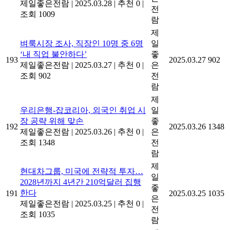
제일좋은전람
|
2025.03.28
|
추천 0
|
전
조회 1009
람
제
벼룩시장 조사, 직장인 10명 중 6명
일
‘내 직업 불안하다’
좋
193
2025.03.27
902
제일좋은전람
|
2025.03.27
|
추천 0
|
은
조회 902
전
람
제
우리은행-잡코리아, 외국인 취업 시
일
장 공략 위해 맞손
좋
192
2025.03.26
1348
제일좋은전람
|
2025.03.26
|
추천 0
|
은
조회 1348
전
람
제
현대차그룹, 미국에 전략적 투자…
일
2028년까지 4년간 210억달러 집행
좋
한다
191
2025.03.25
1035
은
제일좋은전람
|
2025.03.25
|
추천 0
|
전
조회 1035
람