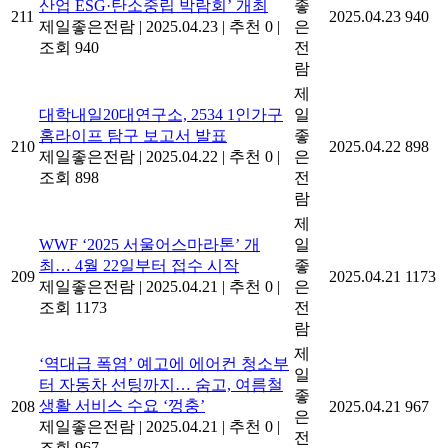
산업 ESG·탄소중립 박람회’ 개최
좋
211
2025.04.23
940
제일좋은전람
|
2025.04.23
|
추천 0
|
은
조회 940
전
람
제
대학내일20대연구소, 2534 1인가구
일
홈라이프 탐구 보고서 발표
좋
210
2025.04.22
898
제일좋은전람
|
2025.04.22
|
추천 0
|
은
조회 898
전
람
제
WWF ‘2025 서울어스마라톤’ 개
일
최… 4월 22일부터 접수 시작
좋
209
2025.04.21
1173
제일좋은전람
|
2025.04.21
|
추천 0
|
은
조회 1173
전
람
제
‘역대급 폭염’ 예고에 에어컨 청소부
일
터 자동차 선팅까지… 숨고, 여름철
좋
생활 서비스 수요 ‘껑충’
208
2025.04.21
967
은
제일좋은전람
|
2025.04.21
|
추천 0
|
전
조회 967