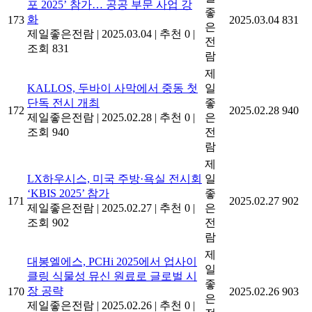
포 2025’ 참가… 공공 부문 사업 강
좋
화
173
2025.03.04
831
은
제일좋은전람
|
2025.03.04
|
추천 0
|
전
조회 831
람
제
KALLOS, 두바이 사막에서 중동 첫
일
단독 전시 개최
좋
172
2025.02.28
940
제일좋은전람
|
2025.02.28
|
추천 0
|
은
조회 940
전
람
제
LX하우시스, 미국 주방·욕실 전시회
일
‘KBIS 2025’ 참가
좋
171
2025.02.27
902
제일좋은전람
|
2025.02.27
|
추천 0
|
은
조회 902
전
람
제
대봉엘에스, PCHi 2025에서 업사이
일
클링 식물성 뮤신 원료로 글로벌 시
좋
장 공략
170
2025.02.26
903
은
제일좋은전람
|
2025.02.26
|
추천 0
|