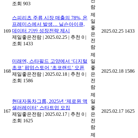
전
조회 903
람
제
스피리츠 주류 시장 매출의 78%, 온
일
프레미스에서 발생… 닐슨아이큐,
좋
데이터 기반 성장전략 제시
169
2025.02.25
1433
은
제일좋은전람
|
2025.02.25
|
추천 0
|
전
조회 1433
람
제
미래엔, 스타필드 고양에서 ‘디지털
일
초코’ 팝업스토어 ‘초코랜드’ 오픈
좋
168
2025.02.18
1586
제일좋은전람
|
2025.02.18
|
추천 0
|
은
조회 1586
전
람
제
현대자동차그룹, 2025년 ‘제로원 액
일
셀러레이터’ 스타트업 모집
좋
167
2025.02.17
1625
제일좋은전람
|
2025.02.17
|
추천 0
|
은
조회 1625
전
람
제