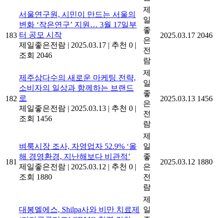
제
서울연구원, 시민이 만드는 서울의
일
변화 ‘작은연구’ 지원… 3월 17일부
좋
터 공모 시작
183
2025.03.17
2046
은
제일좋은전람
|
2025.03.17
|
추천 0
|
전
조회 2046
람
제
제주삼다수의 새로운 마케팅 전략,
일
소비자의 일상과 함께하는 브랜드
좋
로
182
2025.03.13
1456
은
제일좋은전람
|
2025.03.13
|
추천 0
|
전
조회 1456
람
제
벼룩시장 조사, 자영업자 52.9% ‘올
일
해 경영환경, 지난해보다 비관적’
좋
181
2025.03.12
1880
제일좋은전람
|
2025.03.12
|
추천 0
|
은
조회 1880
전
람
제
대봉엘에스, Shilpa사와 비만 치료제
일