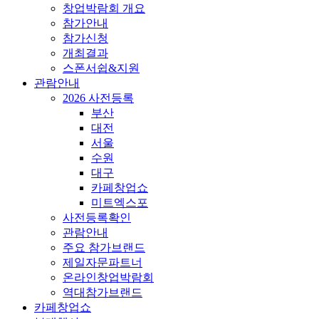
창업박람회 개요
참가안내
참가신청
개최결과
스폰서쉽&지원
관람안내
2026 사전등록
부산
대전
서울
수원
대구
카페창업쇼
미트엑스포
사전등록확인
관람안내
주요 참가브랜드
제일자문파트너
온라인창업박람회
역대참가브랜드
카페창업쇼