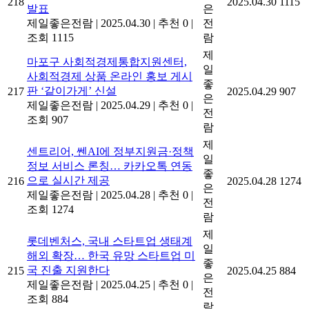
218
2025.04.30
1115
발표
은
제일좋은전람
|
2025.04.30
|
추천 0
|
전
조회 1115
람
제
마포구 사회적경제통합지원센터,
일
사회적경제 상품 온라인 홍보 게시
좋
판 ‘같이가게’ 신설
217
2025.04.29
907
은
제일좋은전람
|
2025.04.29
|
추천 0
|
전
조회 907
람
제
센트리어, 쎈AI에 정부지원금·정책
일
정보 서비스 론칭… 카카오톡 연동
좋
으로 실시간 제공
216
2025.04.28
1274
은
제일좋은전람
|
2025.04.28
|
추천 0
|
전
조회 1274
람
제
롯데벤처스, 국내 스타트업 생태계
일
해외 확장… 한국 유망 스타트업 미
좋
국 진출 지원한다
215
2025.04.25
884
은
제일좋은전람
|
2025.04.25
|
추천 0
|
전
조회 884
람