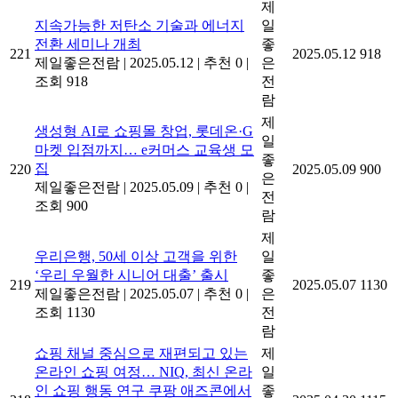
제
지속가능한 저탄소 기술과 에너지
일
전환 세미나 개최
좋
221
2025.05.12
918
제일좋은전람
|
2025.05.12
|
추천 0
|
은
조회 918
전
람
제
생성형 AI로 쇼핑몰 창업, 롯데온·G
일
마켓 입점까지… e커머스 교육생 모
좋
집
220
2025.05.09
900
은
제일좋은전람
|
2025.05.09
|
추천 0
|
전
조회 900
람
제
우리은행, 50세 이상 고객을 위한
일
‘우리 우월한 시니어 대출’ 출시
좋
219
2025.05.07
1130
제일좋은전람
|
2025.05.07
|
추천 0
|
은
조회 1130
전
람
쇼핑 채널 중심으로 재편되고 있는
제
온라인 쇼핑 여정… NIQ, 최신 온라
일
인 쇼핑 행동 연구 쿠팡 애즈콘에서
좋