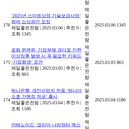
람
제
‘2025년 스마트상점 기술보급사업’
일
참여 소상공인 모집
좋
176
2025.03.06
1345
제일좋은전람
|
2025.03.06
|
추천 0
|
은
조회 1345
전
람
제
로펌 윈앤윈, 기업부채 과다로 인한
일
이상징후 발생 시 꼭 필요한 키워드
좋
‘기업회생’ 조언
175
2025.03.05
863
은
제일좋은전람
|
2025.03.05
|
추천 0
|
전
조회 863
람
제
하나은행, 개인사업자 전용 ‘하나더
일
소호 가맹점 적금’ 출시
좋
174
2025.03.04
1180
제일좋은전람
|
2025.03.04
|
추천 0
|
은
조회 1180
전
람
제
카테노이드 ‘코리아 나라장터 엑스
일