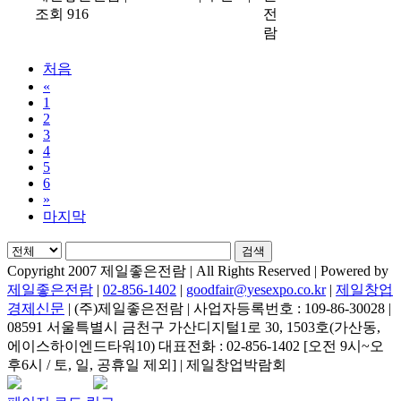
조회 916
전
람
처음
«
1
2
3
4
5
6
»
마지막
검색
Copyright 2007 제일좋은전람 | All Rights Reserved | Powered by
제일좋은전람
|
02-856-1402
|
goodfair@yesexpo.co.kr
|
제일창업
경제신문
| (주)제일좋은전람 | 사업자등록번호 : 109-86-30028 |
08591 서울특별시 금천구 가산디지털1로 30, 1503호(가산동,
에이스하이엔드타워10) 대표전화 : 02-856-1402 [오전 9시~오
후6시 / 토, 일, 공휴일 제외] | 제일창업박람회
Facebook
Instagram
Rss
카
네
이