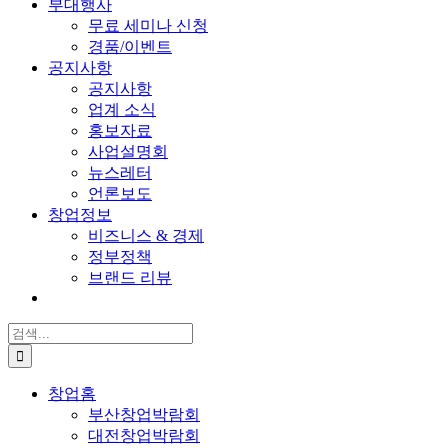
부대행사
무료 세미나 신청
경품/이벤트
공지사항
공지사항
업계 소식
홍보자료
사업설명회
뉴스레터
언론보도
창업정보
비즈니스 & 경제
정부정책
브랜드 리뷰
검
색:
창업홈
부산창업박람회
대전창업박람회