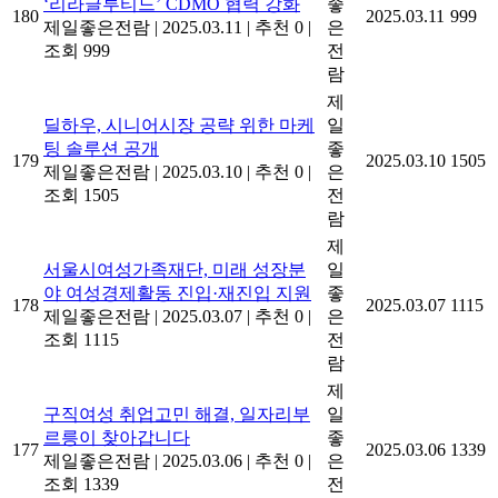
‘리라글루티드’ CDMO 협력 강화
좋
180
2025.03.11
999
제일좋은전람
|
2025.03.11
|
추천 0
|
은
조회 999
전
람
제
딜하우, 시니어시장 공략 위한 마케
일
팅 솔루션 공개
좋
179
2025.03.10
1505
제일좋은전람
|
2025.03.10
|
추천 0
|
은
조회 1505
전
람
제
서울시여성가족재단, 미래 성장분
일
야 여성경제활동 진입·재진입 지원
좋
178
2025.03.07
1115
제일좋은전람
|
2025.03.07
|
추천 0
|
은
조회 1115
전
람
제
구직여성 취업고민 해결, 일자리부
일
르릉이 찾아갑니다
좋
177
2025.03.06
1339
제일좋은전람
|
2025.03.06
|
추천 0
|
은
조회 1339
전