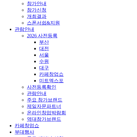
참가안내
참가신청
개최결과
스폰서쉽&지원
관람안내
2026 사전등록
부산
대전
서울
수원
대구
카페창업쇼
미트엑스포
사전등록확인
관람안내
주요 참가브랜드
제일자문파트너
온라인창업박람회
역대참가브랜드
카페창업쇼
부대행사