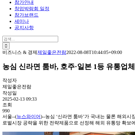
참가안내
창업박람회 일정
참가브랜드
세미나
공지사항
검
색:
비즈니스 & 경제
제일좋은전람
2022-08-08T10:44:05+09:00
농심 신라면 툼바, 호주·일본 1등 유통업체
작성자
제일좋은전람
작성일
2025-02-13 09:33
조회
990
서울--(
뉴스와이어
)--농심 ‘신라면 툼바’가 국내는 물론 해외
로벌시장 공략을 위한 전략제품으로 선정해 해외 유통망 확보에