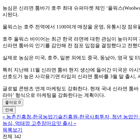
농심은 신라면 툼바가 호주 최대 슈퍼마켓 체인 ‘울워스(Woolwo
시된다.
울워스는 호주 전역에서 1100여개 매장을 운영, 유통시장 점유율
호주 울워스 바이어는 최근 한국 라면에 대한 관심이 높아지며 지
신라면 툼바의 인기를 감안해 전 점포 입점을 결정했다고 전했다
실제로 농심은 미국, 호주, 일본 외에도 중국, 동남아, 영국 및 
특히 지난해 11월 신라면 툼바 현지 생산에 들어간 미국은 아
선호도가 높은 사각용기면 타입의 신라면 툼바를 3월 말 출시,
글로벌 콘텐츠 연계 마케팅도 강화한다. 현재 국내 신라면 툼바
라마’ 형식으로 마케팅을 강화한다는 계획이다.
좋아요
0
인쇄
«
농촌진흥청-한국농업기술진흥원-한국사회투자, 청년 농업인·농
농심, 먹태깡 고추장마요맛 출시
»
목록보기
전체 342