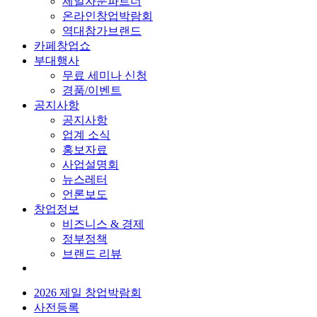
제일자문파트너
온라인창업박람회
역대참가브랜드
카페창업쇼
부대행사
무료 세미나 신청
경품/이벤트
공지사항
공지사항
업계 소식
홍보자료
사업설명회
뉴스레터
언론보도
창업정보
비즈니스 & 경제
정부정책
브랜드 리뷰
2026 제일 창업박람회
사전등록