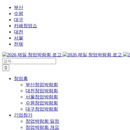
콘
부산
텐
수원
츠
대구
로
카페창업쇼
건
대전
너
서울
뛰
전체
기
검
색:
창업홈
부산창업박람회
대전창업박람회
서울창업박람회
수원창업박람회
대구창업박람회
기업참가
창업박람회 일정
창업박람회 개요