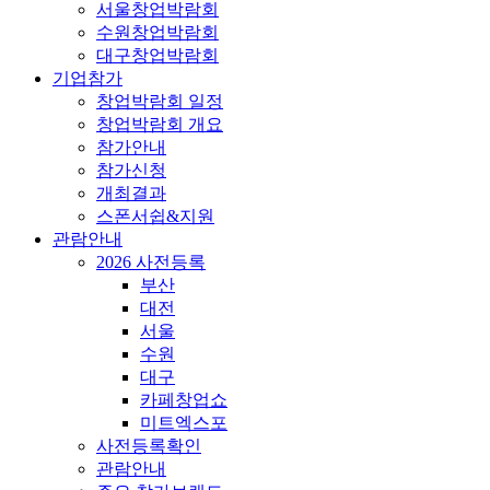
서울창업박람회
수원창업박람회
대구창업박람회
기업참가
창업박람회 일정
창업박람회 개요
참가안내
참가신청
개최결과
스폰서쉽&지원
관람안내
2026 사전등록
부산
대전
서울
수원
대구
카페창업쇼
미트엑스포
사전등록확인
관람안내