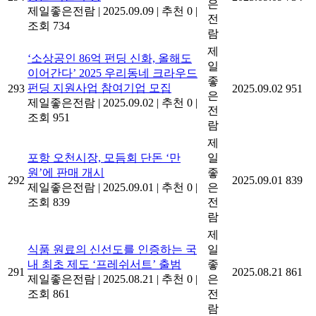
은
제일좋은전람
|
2025.09.09
|
추천 0
|
전
조회 734
람
제
‘소상공인 86억 펀딩 신화, 올해도
일
이어간다’ 2025 우리동네 크라우드
좋
펀딩 지원사업 참여기업 모집
293
2025.09.02
951
은
제일좋은전람
|
2025.09.02
|
추천 0
|
전
조회 951
람
제
포항 오천시장, 모듬회 단돈 ‘만
일
원’에 판매 개시
좋
292
2025.09.01
839
제일좋은전람
|
2025.09.01
|
추천 0
|
은
조회 839
전
람
제
식품 원료의 신선도를 인증하는 국
일
내 최초 제도 ‘프레쉬서트’ 출범
좋
291
2025.08.21
861
제일좋은전람
|
2025.08.21
|
추천 0
|
은
조회 861
전
람