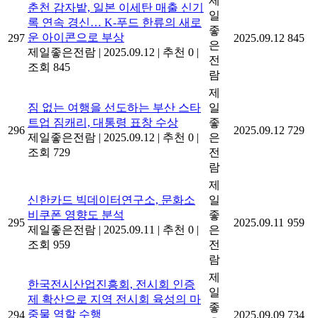
제
춘천 감자밭, 일본 이세탄 매출 신기
일
록 연속 경신… K-푸드 한류의 새로
좋
운 아이콘으로 부상
297
2025.09.12
845
은
제일좋은전람
|
2025.09.12
|
추천 0
|
전
조회 845
람
제
짐 없는 여행을 선도하는 부산 스타
일
트업 짐캐리, 대통령 표창 수상
좋
296
2025.09.12
729
제일좋은전람
|
2025.09.12
|
추천 0
|
은
조회 729
전
람
제
신한카드 빅데이터연구소, 문화소
일
비쿠폰 영향도 분석
좋
295
2025.09.11
959
제일좋은전람
|
2025.09.11
|
추천 0
|
은
조회 959
전
람
제
한국전시산업진흥회, 전시회 인증
일
제 확산으로 지역 전시회 육성의 마
좋
중물 역할 수행
294
2025.09.09
734