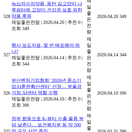
제
녹십자수의약품, 동탄 길고양이 나
일
루쉼터에 고양이 건강권 보호 위한
좋
약품 후원
328
2026.04.20
349
은
제일좋은전람
|
2026.04.20
|
추천 0
|
전
조회 349
람
제
행사 보도자료, 몇 번 배포해야 하
일
나?
좋
327
2026.04.14
344
제일좋은전람
|
2026.04.14
|
추천 0
|
은
조회 344
전
람
제
부산벤처기업협회 ‘2026년 중소기
일
업AI훈련확산센터’ 선정… 부울경
좋
거점 AI센터 역할 수행
326
2026.04.10
306
은
제일좋은전람
|
2026.04.10
|
추천 0
|
전
조회 306
람
제
정부 합동으로 K-뷰티 수출 물류 부
일
담 낮춘다… 보건복지부 등 약 500
좋
억 규모 사업 추진
325
2026.03.31
390