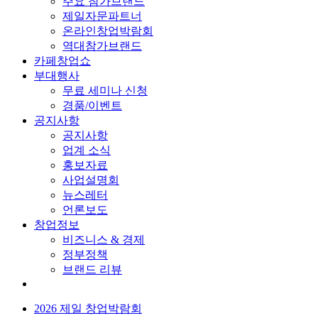
주요 참가브랜드
제일자문파트너
온라인창업박람회
역대참가브랜드
카페창업쇼
부대행사
무료 세미나 신청
경품/이벤트
공지사항
공지사항
업계 소식
홍보자료
사업설명회
뉴스레터
언론보도
창업정보
비즈니스 & 경제
정부정책
브랜드 리뷰
2026 제일 창업박람회