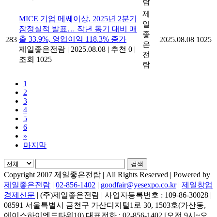
람
제
MICE 기업 메쎄이상, 2025년 2분기
일
잠정실적 발표… 작년 동기 대비 매
좋
출 33.9%, 영업이익 118.3% 증가
283
2025.08.08
1025
은
제일좋은전람
|
2025.08.08
|
추천 0
|
전
조회 1025
람
1
2
3
4
5
6
»
마지막
검색
Copyright 2007 제일좋은전람 | All Rights Reserved | Powered by
제일좋은전람
|
02-856-1402
|
goodfair@yesexpo.co.kr
|
제일창업
경제신문
| (주)제일좋은전람 | 사업자등록번호 : 109-86-30028 |
08591 서울특별시 금천구 가산디지털1로 30, 1503호(가산동,
에이스하이엔드타워10) 대표전화 : 02-856-1402 [오전 9시~오