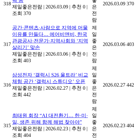
략 공
좋
318
2026.03.09
370
제일좋은전람
|
2026.03.09
|
추천 0
|
은
조회 370
전
람
공간·콘텐츠·사람으로 지역에 머물
제
이유를 만들다… 에어비앤비, 한국
일
관광공사·전문가·지역사회와 ‘지역
좋
317
2026.03.06
403
살리기’ 맞손
은
제일좋은전람
|
2026.03.06
|
추천 0
|
전
조회 403
람
제
삼성전자 ‘갤럭시 S26 울트라’ 비교
일
체험 공간 ‘갤럭시 스튜디오’ 오픈
좋
316
2026.02.27
442
제일좋은전람
|
2026.02.27
|
추천 0
|
은
조회 442
전
람
제
최태원 회장 “AI 대전환기… 한·미·
일
일, 생존 위해 함께 해법 찾아야”
좋
315
2026.02.23
404
제일좋은전람
|
2026.02.23
|
추천 0
|
은
조회 404
전