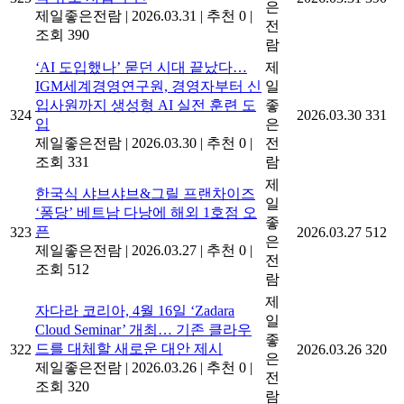
은
제일좋은전람
|
2026.03.31
|
추천 0
|
전
조회 390
람
‘AI 도입했나’ 묻던 시대 끝났다…
제
IGM세계경영연구원, 경영자부터 신
일
입사원까지 생성형 AI 실전 훈련 도
좋
324
2026.03.30
331
입
은
제일좋은전람
|
2026.03.30
|
추천 0
|
전
조회 331
람
제
한국식 샤브샤브&그릴 프랜차이즈
일
‘퐁당’ 베트남 다낭에 해외 1호점 오
좋
픈
323
2026.03.27
512
은
제일좋은전람
|
2026.03.27
|
추천 0
|
전
조회 512
람
제
자다라 코리아, 4월 16일 ‘Zadara
일
Cloud Seminar’ 개최… 기존 클라우
좋
드를 대체할 새로운 대안 제시
322
2026.03.26
320
은
제일좋은전람
|
2026.03.26
|
추천 0
|
전
조회 320
람