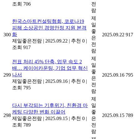
조회 706
전
람
제
한국스마트컨설팅협회, 코로나19
일
피해 소상공인 경영안정 지원 본격
좋
화
300
2025.09.22
917
은
제일좋은전람
|
2025.09.22
|
추천 0
|
전
조회 917
람
제
전표 처리 45% 단축, 업무 속도 2
일
배… 케이어카운팅, 기업 업무 혁신
좋
나서
299
2025.09.16
795
은
제일좋은전람
|
2025.09.16
|
추천 0
|
전
조회 795
람
제
다시 부각되는 기후위기, 친환경 마
일
케팅 다양한 변화 이끌어
좋
298
2025.09.15
789
제일좋은전람
|
2025.09.15
|
추천 0
|
은
조회 789
전
람