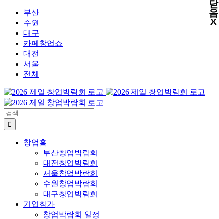
닫
X
X
X
X
콘
음
부산
X
텐
수원
츠
대구
로
카페창업쇼
건
대전
너
서울
뛰
전체
기
검
색:
창업홈
부산창업박람회
대전창업박람회
서울창업박람회
수원창업박람회
대구창업박람회
기업참가
창업박람회 일정