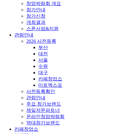
창업박람회 개요
참가안내
참가신청
개최결과
스폰서쉽&지원
관람안내
2026 사전등록
부산
대전
서울
수원
대구
카페창업쇼
미트엑스포
사전등록확인
관람안내
주요 참가브랜드
제일자문파트너
온라인창업박람회
역대참가브랜드
카페창업쇼