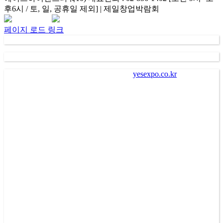
후6시 / 토, 일, 공휴일 제외] | 제일창업박람회
Facebook
Instagram
Rss
카
네
이
카
이
메
페이지 로드 링크
오
버
일
채
널
가
. “
㈜제일좋은전람
” (
이하 회사
)
이
“
yesexpo.co.kr
”
에 등록을
통해 수집한 회원의 정보는 서비스 제공에 관한 계약 성립 및
이행
(
회원 및 전시장 방문자 본인식별 및 본인의사 확인 등
),
새로운 서비스 및 전시회나 이벤트에 대한 정보 안내
(
제공
),
회
원 관리
(
불만처리 등 민원처리
,
고지사항 전달 등
)
의 목적으로
수집되어 이용됩니다
.
나
.
회사는 회원에게 편리하고 다양한 서비스를 제공하기 위하
여 회원으로부터 수집한 개인정보를 이용하여 회사가 제공하
는 각종 알림 서비스를 전자우편
(
이메일
), SMS(
핸드폰 문자메
시지
),
카카오 알림톡
,
서비스
PUSH
알림 등의 방법으로 광고
또는 마케팅 활동을 수행할 수 있습니다
.
이 경우 회원은 수신
을 원치 않으면 회사에 유선상으로 통보하거나 고지되는 거부
방법을 통하여 해당 서비스를 거절할 수 있습니다
.