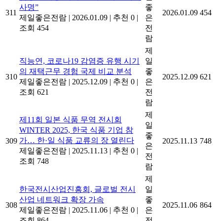
사명”
좋
311
2026.01.09
454
제일좋은전람
|
2026.01.09
|
추천 0
|
은
조회 454
전
람
제
직능연, 코로나19 감염증 유행 시기
일
의 재택근무 경험 국제 비교 분석
좋
310
2025.12.09
621
제일좋은전람
|
2025.12.09
|
추천 0
|
은
조회 621
전
람
제
제11회 일본 식품 무역 전시회
일
WINTER 2025, 한국 식품 기업 참
좋
가… 한·일 식품 교류의 장 열린다
309
2025.11.13
748
은
제일좋은전람
|
2025.11.13
|
추천 0
|
전
조회 748
람
제
한국전시산업진흥회, 글로벌 전시
일
산업 네트워크 확장 가속
좋
308
2025.11.06
864
제일좋은전람
|
2025.11.06
|
추천 0
|
은
조회 864
전