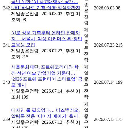
공인 위한 ‘AI 광고대행사’ 공개…
좋
URL 하나로 기획·집행·최적화까지
342
2026.08.03
98
은
제일좋은전람
|
2026.08.03
|
추천 0
|
전
조회 98
람
제
AI로 상품 기획부터 온라인 판매까
일
지… 서울시, 여성 이커머스 취·창업
좋
교육생 모집
341
2026.07.23
215
은
제일좋은전람
|
2026.07.23
|
추천 0
|
전
조회 215
람
서울문화재단, 포르쉐코리아와 함
제
께 청년 예술 창업기업 키운다…
일
‘2026 포르쉐 프런티어 스타트업’ 공
좋
340
2026.07.14
199
모 개시
은
제일좋은전람
|
2026.07.14
|
추천 0
|
전
조회 199
람
제
디자인 툴 필요없다… 비즈뿌리오,
일
알림톡 전용 ‘이미지 메이커’ 출시
좋
339
2026.07.13
175
제일좋은전람
|
2026.07.13
|
추천 0
|
은