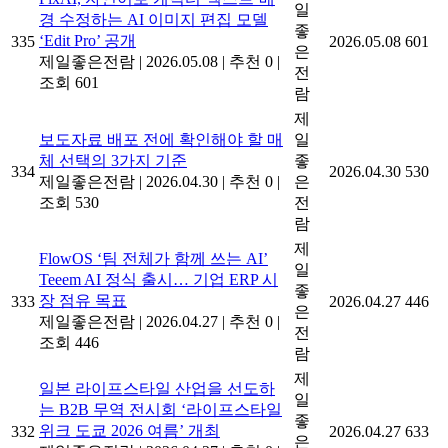
일
경 수정하는 AI 이미지 편집 모델
좋
‘Edit Pro’ 공개
335
2026.05.08
601
은
제일좋은전람
|
2026.05.08
|
추천 0
|
전
조회 601
람
제
보도자료 배포 전에 확인해야 할 매
일
체 선택의 3가지 기준
좋
334
2026.04.30
530
제일좋은전람
|
2026.04.30
|
추천 0
|
은
조회 530
전
람
제
FlowOS ‘팀 전체가 함께 쓰는 AI’
일
Teeem AI 정식 출시… 기업 ERP 시
좋
장 점유 목표
333
2026.04.27
446
은
제일좋은전람
|
2026.04.27
|
추천 0
|
전
조회 446
람
제
일본 라이프스타일 산업을 선도하
일
는 B2B 무역 전시회 ‘라이프스타일
좋
위크 도쿄 2026 여름’ 개최
332
2026.04.27
633
은