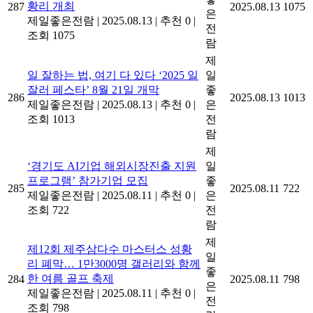
황리 개최
287
2025.08.13
1075
은
제일좋은전람
|
2025.08.13
|
추천 0
|
전
조회 1075
람
제
일 잘하는 법, 여기 다 있다 ‘2025 일
일
잘러 페스타’ 8월 21일 개막
좋
286
2025.08.13
1013
제일좋은전람
|
2025.08.13
|
추천 0
|
은
조회 1013
전
람
제
‘경기도 AI기업 해외시장진출 지원
일
프로그램’ 참가기업 모집
좋
285
2025.08.11
722
제일좋은전람
|
2025.08.11
|
추천 0
|
은
조회 722
전
람
제
제12회 제주삼다수 마스터스 성황
일
리 폐막… 1만3000명 갤러리와 함께
좋
한 여름 골프 축제
284
2025.08.11
798
은
제일좋은전람
|
2025.08.11
|
추천 0
|
전
조회 798