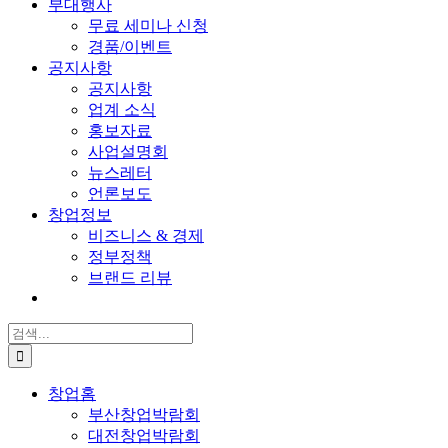
부대행사
무료 세미나 신청
경품/이벤트
공지사항
공지사항
업계 소식
홍보자료
사업설명회
뉴스레터
언론보도
창업정보
비즈니스 & 경제
정부정책
브랜드 리뷰
검
색:
창업홈
부산창업박람회
대전창업박람회