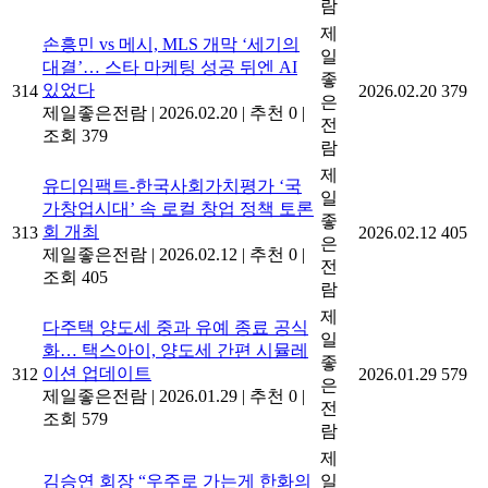
람
제
손흥민 vs 메시, MLS 개막 ‘세기의
일
대결’… 스타 마케팅 성공 뒤엔 AI
좋
있었다
314
2026.02.20
379
은
제일좋은전람
|
2026.02.20
|
추천 0
|
전
조회 379
람
제
유디임팩트-한국사회가치평가 ‘국
일
가창업시대’ 속 로컬 창업 정책 토론
좋
회 개최
313
2026.02.12
405
은
제일좋은전람
|
2026.02.12
|
추천 0
|
전
조회 405
람
제
다주택 양도세 중과 유예 종료 공식
일
화… 택스아이, 양도세 간편 시뮬레
좋
이션 업데이트
312
2026.01.29
579
은
제일좋은전람
|
2026.01.29
|
추천 0
|
전
조회 579
람
제
김승연 회장 “우주로 가는게 한화의
일