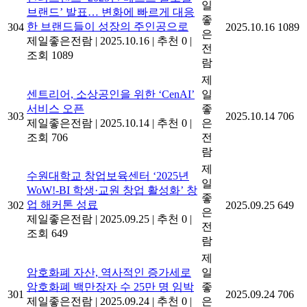
일
브랜드’ 발표… 변화에 빠르게 대응
좋
한 브랜드들이 성장의 주인공으로
304
2025.10.16
1089
은
제일좋은전람
|
2025.10.16
|
추천 0
|
전
조회 1089
람
제
센트리어, 소상공인을 위한 ‘CenAI’
일
서비스 오픈
좋
303
2025.10.14
706
제일좋은전람
|
2025.10.14
|
추천 0
|
은
조회 706
전
람
제
수원대학교 창업보육센터 ‘2025년
일
WoW!-BI 학생·교원 창업 활성화’ 창
좋
업 해커톤 성료
302
2025.09.25
649
은
제일좋은전람
|
2025.09.25
|
추천 0
|
전
조회 649
람
제
암호화폐 자산, 역사적인 증가세로
일
암호화폐 백만장자 수 25만 명 임박
좋
301
2025.09.24
706
제일좋은전람
|
2025.09.24
|
추천 0
|
은