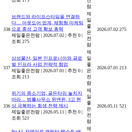
조회 175
전
람
제
브랜드와 라이프스타일을 연결하
일
다… 아웃도어 업계, 체험형 마케팅
좋
으로 충성 고객 확보 총력
338
2026.07.02
275
은
제일좋은전람
|
2026.07.02
|
추천 0
|
전
조회 275
람
제
삼성물산, 일본 인프로니아와 글로
일
벌 인프라 사업 전략적 협업
좋
337
2026.07.01
213
제일좋은전람
|
2026.07.01
|
추천 0
|
은
조회 213
전
람
제
위기의 중소기업, 골든타임 놓치지
일
마라… 법률사무소 윈앤윈, 3고 현
좋
상 극복하는 회생 전략 제시
336
2026.05.11
521
은
제일좋은전람
|
2026.05.11
|
추천 0
|
전
조회 521
람
제
PixAI, 자연어로 캐릭터·텍스트·배