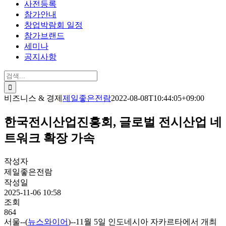
사전등록
참가안내
창업박람회 일정
참가브랜드
세미나
공지사항
검
색:
비즈니스 & 경제
제일좋은전람
2022-08-08T10:44:05+09:00
한국전시산업진흥회, 글로벌 전시산업 네
트워크 확장 가속
작성자
제일좋은전람
작성일
2025-11-06 10:58
조회
864
서울--(
뉴스와이어
)--11월 5일 인도네시아 자카르타에서 개최