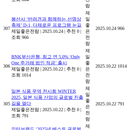
람
제
봉선사 ‘반려견과 함께하는 선명상
일
축제’ D-1, 다채로운 프로그램 눈길
좋
307
2025.10.24
966
제일좋은전람
|
2025.10.24
|
추천 0
|
은
조회 966
전
람
제
BNK부산은행, 최고 연 5.0% ‘Only
일
One 주거래 법인 적금’ 출시
좋
306
2025.10.22
1014
제일좋은전람
|
2025.10.22
|
추천 0
|
은
조회 1014
전
람
제
일본 식품 무역 전시회 WINTER
일
2025, 일본 식품 산업의 글로벌 진출
좋
길을 열다
305
2025.10.22
791
은
제일좋은전람
|
2025.10.22
|
추천 0
|
전
조회 791
람
제
인터브랜드 ‘2025년 베스트 글로벌