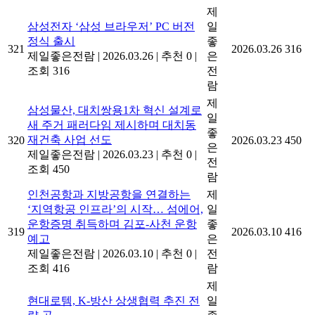
제
삼성전자 ‘삼성 브라우저’ PC 버전
일
정식 출시
좋
321
2026.03.26
316
제일좋은전람
|
2026.03.26
|
추천 0
|
은
조회 316
전
람
제
삼성물산, 대치쌍용1차 혁신 설계로
일
새 주거 패러다임 제시하며 대치동
좋
재건축 사업 선도
320
2026.03.23
450
은
제일좋은전람
|
2026.03.23
|
추천 0
|
전
조회 450
람
인천공항과 지방공항을 연결하는
제
‘지역항공 인프라’의 시작… 섬에어,
일
운항증명 취득하며 김포-사천 운항
좋
319
2026.03.10
416
예고
은
제일좋은전람
|
2026.03.10
|
추천 0
|
전
조회 416
람
제
현대로템, K-방산 상생협력 추진 전
일