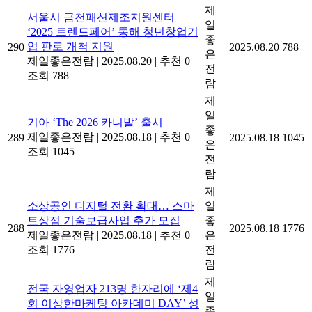
제
서울시 금천패션제조지원센터
일
‘2025 트렌드페어’ 통해 청년창업기
좋
업 판로 개척 지원
290
2025.08.20
788
은
제일좋은전람
|
2025.08.20
|
추천 0
|
전
조회 788
람
제
일
기아 ‘The 2026 카니발’ 출시
좋
제일좋은전람
|
2025.08.18
|
추천 0
|
289
2025.08.18
1045
은
조회 1045
전
람
제
소상공인 디지털 전환 확대… 스마
일
트상점 기술보급사업 추가 모집
좋
288
2025.08.18
1776
제일좋은전람
|
2025.08.18
|
추천 0
|
은
조회 1776
전
람
제
전국 자영업자 213명 한자리에 ‘제4
일
회 이상한마케팅 아카데미 DAY’ 성
좋