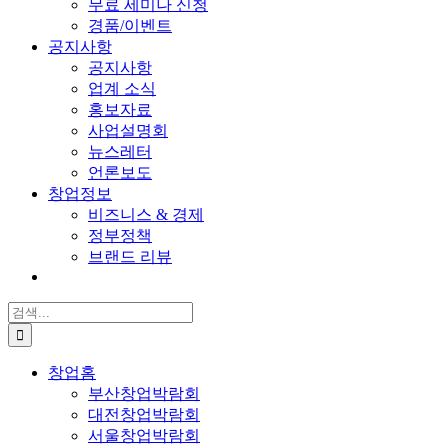
무료 세미나 신청
경품/이벤트
공지사항
공지사항
업계 소식
홍보자료
사업설명회
뉴스레터
언론보도
창업정보
비즈니스 & 경제
정부정책
브랜드 리뷰
검
색:
창업홈
부산창업박람회
대전창업박람회
서울창업박람회