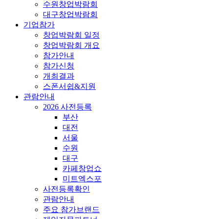
수원창업박람회
대구창업박람회
기업참가
창업박람회 일정
창업박람회 개요
참가안내
참가신청
개최결과
스폰서쉽&지원
관람안내
2026 사전등록
부산
대전
서울
수원
대구
카페창업쇼
미트엑스포
사전등록확인
관람안내
주요 참가브랜드