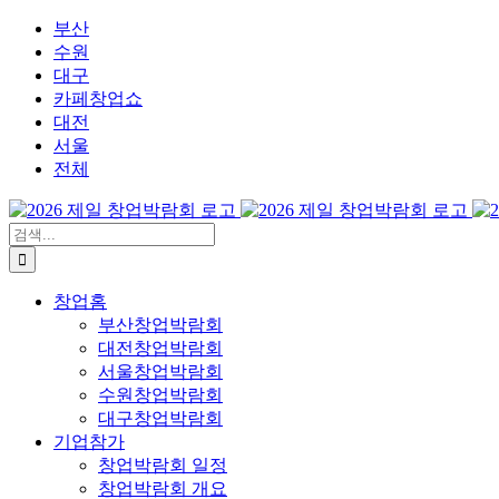
콘
부산
텐
수원
츠
대구
로
카페창업쇼
건
대전
너
서울
뛰
전체
기
검
색:
창업홈
부산창업박람회
대전창업박람회
서울창업박람회
수원창업박람회
대구창업박람회
기업참가
창업박람회 일정
창업박람회 개요