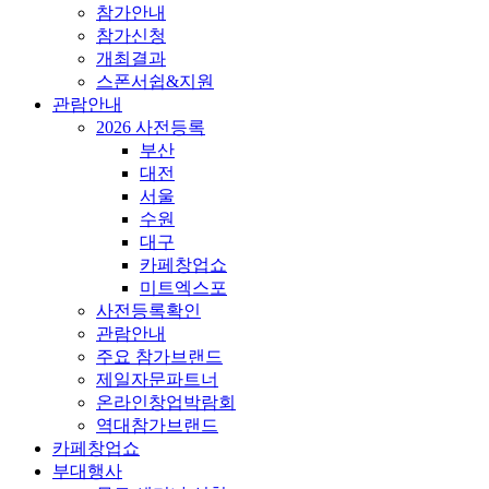
참가안내
참가신청
개최결과
스폰서쉽&지원
관람안내
2026 사전등록
부산
대전
서울
수원
대구
카페창업쇼
미트엑스포
사전등록확인
관람안내
주요 참가브랜드
제일자문파트너
온라인창업박람회
역대참가브랜드
카페창업쇼
부대행사