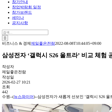
참가안내
창업박람회 일정
참가브랜드
세미나
공지사항
검
색:
비즈니스 & 경제
제일좋은전람
2022-08-08T10:44:05+09:00
삼성전자 ‘갤럭시 S26 울트라’ 비교 체험
작성자
제일좋은전람
작성일
2026-02-27 10:21
조회
442
수원--(
뉴스와이어
)--삼성전자가 새롭게 선보인 ‘갤럭시 S26