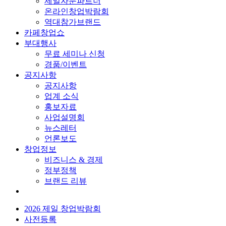
제일자문파트너
온라인창업박람회
역대참가브랜드
카페창업쇼
부대행사
무료 세미나 신청
경품/이벤트
공지사항
공지사항
업계 소식
홍보자료
사업설명회
뉴스레터
언론보도
창업정보
비즈니스 & 경제
정부정책
브랜드 리뷰
2026 제일 창업박람회
사전등록