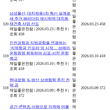
람
제
삼성물산, 대치쌍용1차 혁신 설계로
일
새 주거 패러다임 제시하며 대치동
좋
재건축 사업 선도
320
2026.03.23
458
은
제일좋은전람
|
2026.03.23
|
추천 0
|
전
조회 458
람
인천공항과 지방공항을 연결하는
제
‘지역항공 인프라’의 시작… 섬에어,
일
운항증명 취득하며 김포-사천 운항
좋
319
2026.03.10
418
예고
은
제일좋은전람
|
2026.03.10
|
추천 0
|
전
조회 418
람
제
현대로템, K-방산 상생협력 추진 전
일
략 공
좋
318
2026.03.09
372
제일좋은전람
|
2026.03.09
|
추천 0
|
은
조회 372
전
람
공간·콘텐츠·사람으로 지역에 머물
제