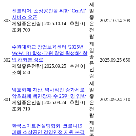
제
센트리어, 소상공인을 위한 ‘CenAI’
일
서비스 오픈
좋
303
2025.10.14
709
제일좋은전람
|
2025.10.14
|
추천 0
|
은
조회 709
전
람
제
수원대학교 창업보육센터 ‘2025년
일
WoW!-BI 학생·교원 창업 활성화’ 창
좋
업 해커톤 성료
302
2025.09.25
650
은
제일좋은전람
|
2025.09.25
|
추천 0
|
전
조회 650
람
제
암호화폐 자산, 역사적인 증가세로
일
암호화폐 백만장자 수 25만 명 임박
좋
301
2025.09.24
710
제일좋은전람
|
2025.09.24
|
추천 0
|
은
조회 710
전
람
제
한국스마트컨설팅협회, 코로나19
일
피해 소상공인 경영안정 지원 본격
좋