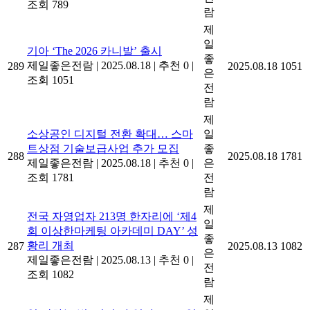
조회 789
람
제
일
기아 ‘The 2026 카니발’ 출시
좋
제일좋은전람
|
2025.08.18
|
추천 0
|
289
2025.08.18
1051
은
조회 1051
전
람
제
소상공인 디지털 전환 확대… 스마
일
트상점 기술보급사업 추가 모집
좋
288
2025.08.18
1781
제일좋은전람
|
2025.08.18
|
추천 0
|
은
조회 1781
전
람
제
전국 자영업자 213명 한자리에 ‘제4
일
회 이상한마케팅 아카데미 DAY’ 성
좋
황리 개최
287
2025.08.13
1082
은
제일좋은전람
|
2025.08.13
|
추천 0
|
전
조회 1082
람
제