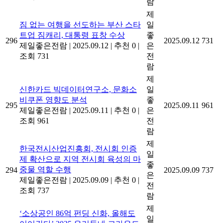
람
제
짐 없는 여행을 선도하는 부산 스타
일
트업 짐캐리, 대통령 표창 수상
좋
296
2025.09.12
731
제일좋은전람
|
2025.09.12
|
추천 0
|
은
조회 731
전
람
제
신한카드 빅데이터연구소, 문화소
일
비쿠폰 영향도 분석
좋
295
2025.09.11
961
제일좋은전람
|
2025.09.11
|
추천 0
|
은
조회 961
전
람
제
한국전시산업진흥회, 전시회 인증
일
제 확산으로 지역 전시회 육성의 마
좋
중물 역할 수행
294
2025.09.09
737
은
제일좋은전람
|
2025.09.09
|
추천 0
|
전
조회 737
람
제
‘소상공인 86억 펀딩 신화, 올해도
일