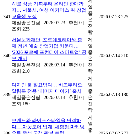
제
AI로 상품 기획부터 온라인 판매까
일
지… 서울시, 여성 이커머스 취·창업
좋
교육생 모집
341
2026.07.23
225
은
제일좋은전람
|
2026.07.23
|
추천 0
|
전
조회 225
람
서울문화재단, 포르쉐코리아와 함
제
께 청년 예술 창업기업 키운다…
일
‘2026 포르쉐 프런티어 스타트업’ 공
좋
340
2026.07.14
210
모 개시
은
제일좋은전람
|
2026.07.14
|
추천 0
|
전
조회 210
람
제
디자인 툴 필요없다… 비즈뿌리오,
일
알림톡 전용 ‘이미지 메이커’ 출시
좋
339
2026.07.13
180
제일좋은전람
|
2026.07.13
|
추천 0
|
은
조회 180
전
람
제
브랜드와 라이프스타일을 연결하
일
다… 아웃도어 업계, 체험형 마케팅
좋
으로 충성 고객 확보 총력
338
2026.07.02
277