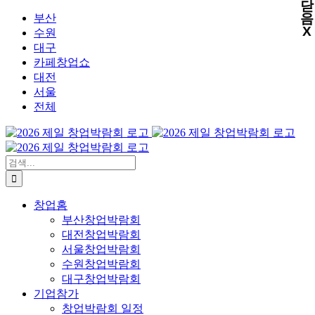
닫
X
X
X
X
콘
음
부산
X
텐
수원
츠
대구
로
카페창업쇼
건
대전
너
서울
뛰
전체
기
검
색:
창업홈
부산창업박람회
대전창업박람회
서울창업박람회
수원창업박람회
대구창업박람회
기업참가
창업박람회 일정