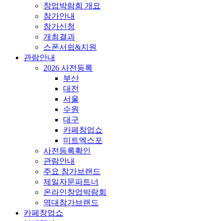
창업박람회 개요
참가안내
참가신청
개최결과
스폰서쉽&지원
관람안내
2026 사전등록
부산
대전
서울
수원
대구
카페창업쇼
미트엑스포
사전등록확인
관람안내
주요 참가브랜드
제일자문파트너
온라인창업박람회
역대참가브랜드
카페창업쇼