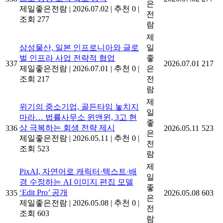
은
제일좋은전람
|
2026.07.02
|
추천 0
|
전
조회 277
람
제
삼성물산, 일본 인프로니아와 글로
일
벌 인프라 사업 전략적 협업
좋
337
2026.07.01
217
제일좋은전람
|
2026.07.01
|
추천 0
|
은
조회 217
전
람
제
위기의 중소기업, 골든타임 놓치지
일
마라… 법률사무소 윈앤윈, 3고 현
좋
상 극복하는 회생 전략 제시
336
2026.05.11
523
은
제일좋은전람
|
2026.05.11
|
추천 0
|
전
조회 523
람
제
PixAI, 자연어로 캐릭터·텍스트·배
일
경 수정하는 AI 이미지 편집 모델
좋
‘Edit Pro’ 공개
335
2026.05.08
603
은
제일좋은전람
|
2026.05.08
|
추천 0
|
전
조회 603
람