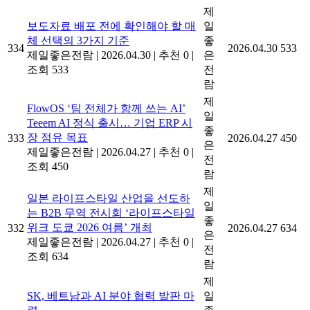
제
보도자료 배포 전에 확인해야 할 매
일
체 선택의 3가지 기준
좋
334
2026.04.30
533
제일좋은전람
|
2026.04.30
|
추천 0
|
은
조회 533
전
람
제
FlowOS ‘팀 전체가 함께 쓰는 AI’
일
Teeem AI 정식 출시… 기업 ERP 시
좋
장 점유 목표
333
2026.04.27
450
은
제일좋은전람
|
2026.04.27
|
추천 0
|
전
조회 450
람
제
일본 라이프스타일 산업을 선도하
일
는 B2B 무역 전시회 ‘라이프스타일
좋
위크 도쿄 2026 여름’ 개최
332
2026.04.27
634
은
제일좋은전람
|
2026.04.27
|
추천 0
|
전
조회 634
람
제
SK, 베트남과 AI 분야 협력 발판 마
일