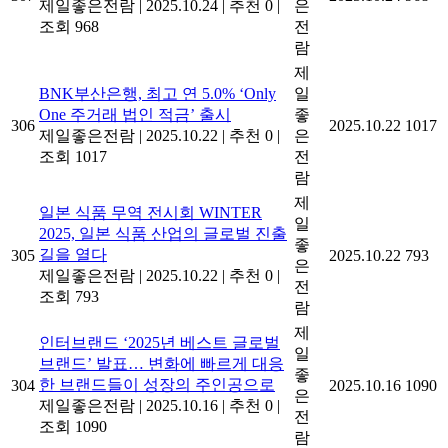
제일좋은전람
|
2025.10.24
|
추천 0
|
은
조회 968
전
람
제
BNK부산은행, 최고 연 5.0% ‘Only
일
One 주거래 법인 적금’ 출시
좋
306
2025.10.22
1017
제일좋은전람
|
2025.10.22
|
추천 0
|
은
조회 1017
전
람
제
일본 식품 무역 전시회 WINTER
일
2025, 일본 식품 산업의 글로벌 진출
좋
길을 열다
305
2025.10.22
793
은
제일좋은전람
|
2025.10.22
|
추천 0
|
전
조회 793
람
제
인터브랜드 ‘2025년 베스트 글로벌
일
브랜드’ 발표… 변화에 빠르게 대응
좋
한 브랜드들이 성장의 주인공으로
304
2025.10.16
1090
은
제일좋은전람
|
2025.10.16
|
추천 0
|
전
조회 1090
람