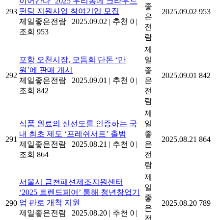
이어간다’ 2025 우리동네 크라우드
좋
펀딩 지원사업 참여기업 모집
293
2025.09.02
953
은
제일좋은전람
|
2025.09.02
|
추천 0
|
전
조회 953
람
제
포항 오천시장, 모듬회 단돈 ‘만
일
원’에 판매 개시
좋
292
2025.09.01
842
제일좋은전람
|
2025.09.01
|
추천 0
|
은
조회 842
전
람
제
식품 원료의 신선도를 인증하는 국
일
내 최초 제도 ‘프레쉬서트’ 출범
좋
291
2025.08.21
864
제일좋은전람
|
2025.08.21
|
추천 0
|
은
조회 864
전
람
제
서울시 금천패션제조지원센터
일
‘2025 트렌드페어’ 통해 청년창업기
좋
업 판로 개척 지원
290
2025.08.20
789
은
제일좋은전람
|
2025.08.20
|
추천 0
|
전