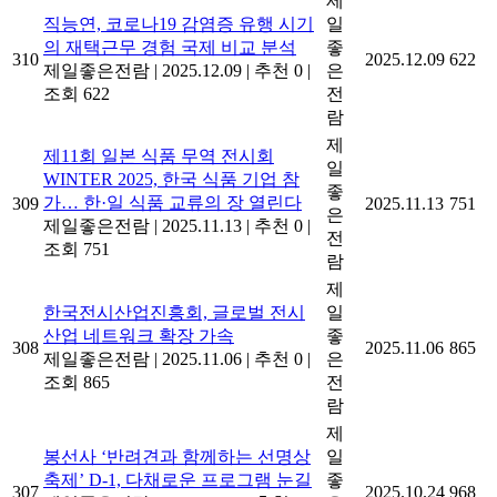
제
직능연, 코로나19 감염증 유행 시기
일
의 재택근무 경험 국제 비교 분석
좋
310
2025.12.09
622
제일좋은전람
|
2025.12.09
|
추천 0
|
은
조회 622
전
람
제
제11회 일본 식품 무역 전시회
일
WINTER 2025, 한국 식품 기업 참
좋
가… 한·일 식품 교류의 장 열린다
309
2025.11.13
751
은
제일좋은전람
|
2025.11.13
|
추천 0
|
전
조회 751
람
제
한국전시산업진흥회, 글로벌 전시
일
산업 네트워크 확장 가속
좋
308
2025.11.06
865
제일좋은전람
|
2025.11.06
|
추천 0
|
은
조회 865
전
람
제
봉선사 ‘반려견과 함께하는 선명상
일
축제’ D-1, 다채로운 프로그램 눈길
좋
307
2025.10.24
968