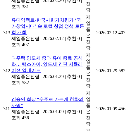
제일좋은전람
|
2026.02.20
|
추천 0
|
전
조회 381
람
제
유디임팩트-한국사회가치평가 ‘국
일
가창업시대’ 속 로컬 창업 정책 토론
좋
회 개최
313
2026.02.12
407
은
제일좋은전람
|
2026.02.12
|
추천 0
|
전
조회 407
람
제
다주택 양도세 중과 유예 종료 공식
일
화… 택스아이, 양도세 간편 시뮬레
좋
이션 업데이트
312
2026.01.29
582
은
제일좋은전람
|
2026.01.29
|
추천 0
|
전
조회 582
람
제
김승연 회장 “우주로 가는게 한화의
일
사명”
좋
311
2026.01.09
456
제일좋은전람
|
2026.01.09
|
추천 0
|
은
조회 456
전
람