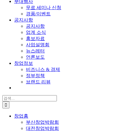
부대행사
무료 세미나 신청
경품/이벤트
공지사항
공지사항
업계 소식
홍보자료
사업설명회
뉴스레터
언론보도
창업정보
비즈니스 & 경제
정부정책
브랜드 리뷰
검
색:
창업홈
부산창업박람회
대전창업박람회