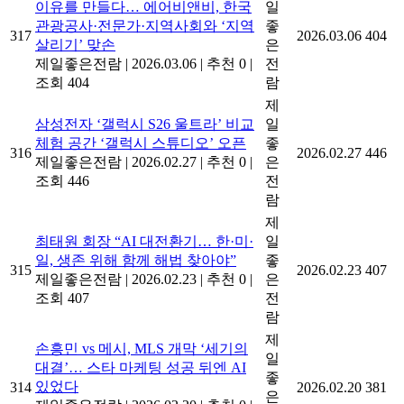
이유를 만들다… 에어비앤비, 한국
일
관광공사·전문가·지역사회와 ‘지역
좋
317
2026.03.06
404
살리기’ 맞손
은
제일좋은전람
|
2026.03.06
|
추천 0
|
전
조회 404
람
제
삼성전자 ‘갤럭시 S26 울트라’ 비교
일
체험 공간 ‘갤럭시 스튜디오’ 오픈
좋
316
2026.02.27
446
제일좋은전람
|
2026.02.27
|
추천 0
|
은
조회 446
전
람
제
최태원 회장 “AI 대전환기… 한·미·
일
일, 생존 위해 함께 해법 찾아야”
좋
315
2026.02.23
407
제일좋은전람
|
2026.02.23
|
추천 0
|
은
조회 407
전
람
제
손흥민 vs 메시, MLS 개막 ‘세기의
일
대결’… 스타 마케팅 성공 뒤엔 AI
좋
있었다
314
2026.02.20
381
은