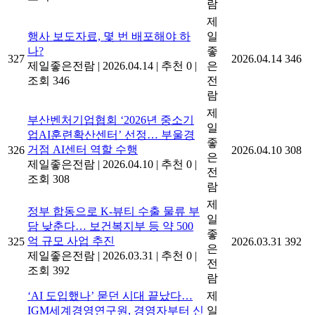
람
제
행사 보도자료, 몇 번 배포해야 하
일
나?
좋
327
2026.04.14
346
제일좋은전람
|
2026.04.14
|
추천 0
|
은
조회 346
전
람
제
부산벤처기업협회 ‘2026년 중소기
일
업AI훈련확산센터’ 선정… 부울경
좋
거점 AI센터 역할 수행
326
2026.04.10
308
은
제일좋은전람
|
2026.04.10
|
추천 0
|
전
조회 308
람
제
정부 합동으로 K-뷰티 수출 물류 부
일
담 낮춘다… 보건복지부 등 약 500
좋
억 규모 사업 추진
325
2026.03.31
392
은
제일좋은전람
|
2026.03.31
|
추천 0
|
전
조회 392
람
‘AI 도입했나’ 묻던 시대 끝났다…
제
IGM세계경영연구원, 경영자부터 신
일