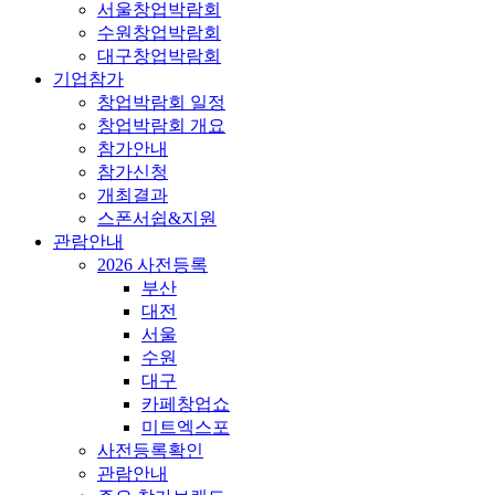
서울창업박람회
수원창업박람회
대구창업박람회
기업참가
창업박람회 일정
창업박람회 개요
참가안내
참가신청
개최결과
스폰서쉽&지원
관람안내
2026 사전등록
부산
대전
서울
수원
대구
카페창업쇼
미트엑스포
사전등록확인
관람안내