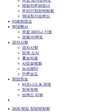
주요 참가브랜드
제일자문파트너
온라인창업박람회
역대참가브랜드
카페창업쇼
부대행사
무료 세미나 신청
경품/이벤트
공지사항
공지사항
업계 소식
홍보자료
사업설명회
뉴스레터
언론보도
창업정보
비즈니스 & 경제
정부정책
브랜드 리뷰
2026 제일 창업박람회