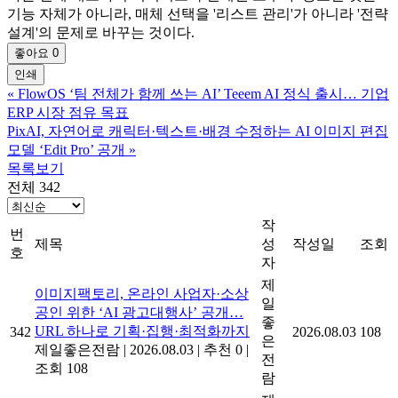
기능 자체가 아니라, 매체 선택을 '리스트 관리'가 아니라 '전략
설계'의 문제로 바꾸는 것이다.
좋아요
0
인쇄
«
FlowOS ‘팀 전체가 함께 쓰는 AI’ Teeem AI 정식 출시… 기업
ERP 시장 점유 목표
PixAI, 자연어로 캐릭터·텍스트·배경 수정하는 AI 이미지 편집
모델 ‘Edit Pro’ 공개
»
목록보기
전체 342
작
번
제목
성
작성일
조회
호
자
제
이미지팩토리, 온라인 사업자·소상
일
공인 위한 ‘AI 광고대행사’ 공개…
좋
URL 하나로 기획·집행·최적화까지
342
2026.08.03
108
은
제일좋은전람
|
2026.08.03
|
추천 0
|
전
조회 108
람