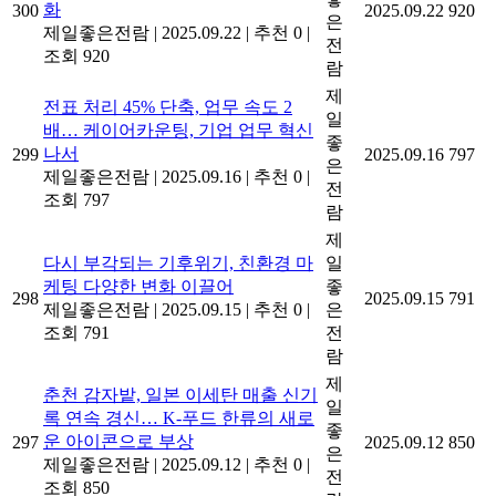
화
300
2025.09.22
920
은
제일좋은전람
|
2025.09.22
|
추천 0
|
전
조회 920
람
제
전표 처리 45% 단축, 업무 속도 2
일
배… 케이어카운팅, 기업 업무 혁신
좋
나서
299
2025.09.16
797
은
제일좋은전람
|
2025.09.16
|
추천 0
|
전
조회 797
람
제
다시 부각되는 기후위기, 친환경 마
일
케팅 다양한 변화 이끌어
좋
298
2025.09.15
791
제일좋은전람
|
2025.09.15
|
추천 0
|
은
조회 791
전
람
제
춘천 감자밭, 일본 이세탄 매출 신기
일
록 연속 경신… K-푸드 한류의 새로
좋
운 아이콘으로 부상
297
2025.09.12
850
은
제일좋은전람
|
2025.09.12
|
추천 0
|
전
조회 850