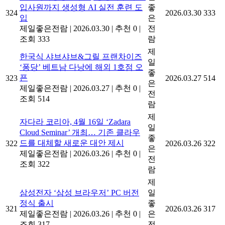
입사원까지 생성형 AI 실전 훈련 도
좋
324
2026.03.30
333
입
은
제일좋은전람
|
2026.03.30
|
추천 0
|
전
조회 333
람
제
한국식 샤브샤브&그릴 프랜차이즈
일
‘퐁당’ 베트남 다낭에 해외 1호점 오
좋
픈
323
2026.03.27
514
은
제일좋은전람
|
2026.03.27
|
추천 0
|
전
조회 514
람
제
자다라 코리아, 4월 16일 ‘Zadara
일
Cloud Seminar’ 개최… 기존 클라우
좋
드를 대체할 새로운 대안 제시
322
2026.03.26
322
은
제일좋은전람
|
2026.03.26
|
추천 0
|
전
조회 322
람
제
삼성전자 ‘삼성 브라우저’ PC 버전
일
정식 출시
좋
321
2026.03.26
317
제일좋은전람
|
2026.03.26
|
추천 0
|
은
조회 317
전