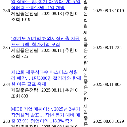
일 잘하는 법, 여기 다 있다 ‘2025 일
일
잘러 페스타’ 8월 21일 개막
좋
286
2025.08.13
1019
제일좋은전람
|
2025.08.13
|
추천 0
|
은
조회 1019
전
람
제
‘경기도 AI기업 해외시장진출 지원
일
프로그램’ 참가기업 모집
좋
285
2025.08.11
725
제일좋은전람
|
2025.08.11
|
추천 0
|
은
조회 725
전
람
제
제12회 제주삼다수 마스터스 성황
일
리 폐막… 1만3000명 갤러리와 함께
좋
한 여름 골프 축제
284
2025.08.11
803
은
제일좋은전람
|
2025.08.11
|
추천 0
|
전
조회 803
람
제
MICE 기업 메쎄이상, 2025년 2분기
일
잠정실적 발표… 작년 동기 대비 매
좋
출 33.9%, 영업이익 118.3% 증가
283
2025.08.08
1029
은
제일좋은전람
|
2025.08.08
|
추천 0
|