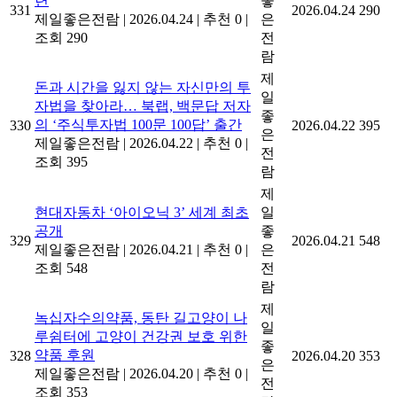
련
좋
331
2026.04.24
290
제일좋은전람
|
2026.04.24
|
추천 0
|
은
조회 290
전
람
제
돈과 시간을 잃지 않는 자신만의 투
일
자법을 찾아라… 북랩, 백문답 저자
좋
의 ‘주식투자법 100문 100답’ 출간
330
2026.04.22
395
은
제일좋은전람
|
2026.04.22
|
추천 0
|
전
조회 395
람
제
현대자동차 ‘아이오닉 3’ 세계 최초
일
공개
좋
329
2026.04.21
548
제일좋은전람
|
2026.04.21
|
추천 0
|
은
조회 548
전
람
제
녹십자수의약품, 동탄 길고양이 나
일
루쉼터에 고양이 건강권 보호 위한
좋
약품 후원
328
2026.04.20
353
은
제일좋은전람
|
2026.04.20
|
추천 0
|
전
조회 353