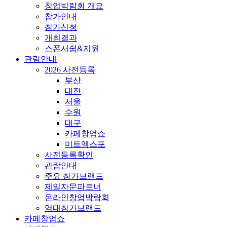
창업박람회 개요
참가안내
참가신청
개최결과
스폰서쉽&지원
관람안내
2026 사전등록
부산
대전
서울
수원
대구
카페창업쇼
미트엑스포
사전등록확인
관람안내
주요 참가브랜드
제일자문파트너
온라인창업박람회
역대참가브랜드
카페창업쇼