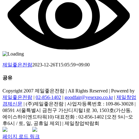
제일좋은전람
2023-12-26T15:05:59+09:00
공유
Facebook
Copyright 2007 제일좋은전람 | All Rights Reserved | Powered by
제일좋은전람
|
02-856-1402
|
goodfair@yesexpo.co.kr
|
제일창업
경제신문
| (주)제일좋은전람 | 사업자등록번호 : 109-86-30028 |
08591 서울특별시 금천구 가산디지털1로 30, 1503호(가산동,
에이스하이엔드타워10) 대표전화 : 02-856-1402 [오전 9시~오
후6시 / 토, 일, 공휴일 제외] | 제일창업박람회
Facebook
Instagram
Rss
카
네
이
카
이
메
페이지 로드 링크