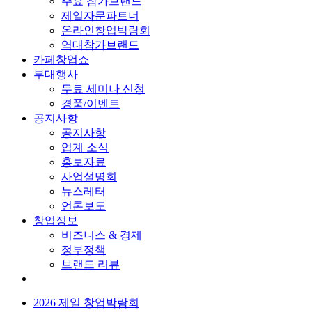
주요 참가브랜드
제일자문파트너
온라인창업박람회
역대참가브랜드
카페창업쇼
부대행사
무료 세미나 신청
경품/이벤트
공지사항
공지사항
업계 소식
홍보자료
사업설명회
뉴스레터
언론보도
창업정보
비즈니스 & 경제
정부정책
브랜드 리뷰
2026 제일 창업박람회