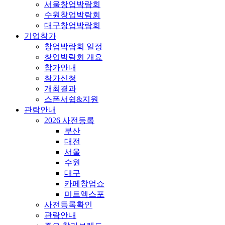
서울창업박람회
수원창업박람회
대구창업박람회
기업참가
창업박람회 일정
창업박람회 개요
참가안내
참가신청
개최결과
스폰서쉽&지원
관람안내
2026 사전등록
부산
대전
서울
수원
대구
카페창업쇼
미트엑스포
사전등록확인
관람안내