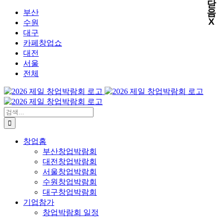
닫
X
X
X
X
콘
음
부산
X
텐
수원
츠
대구
로
카페창업쇼
건
대전
너
서울
뛰
전체
기
검
색:
창업홈
부산창업박람회
대전창업박람회
서울창업박람회
수원창업박람회
대구창업박람회
기업참가
창업박람회 일정