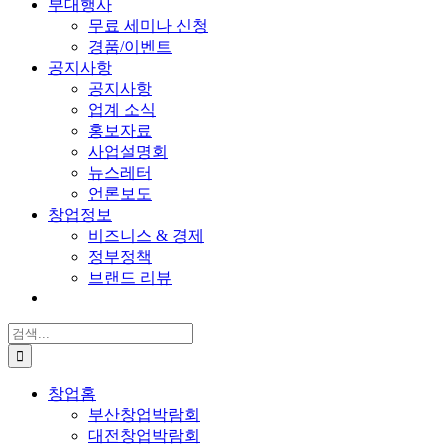
부대행사
무료 세미나 신청
경품/이벤트
공지사항
공지사항
업계 소식
홍보자료
사업설명회
뉴스레터
언론보도
창업정보
비즈니스 & 경제
정부정책
브랜드 리뷰
검
색:
창업홈
부산창업박람회
대전창업박람회