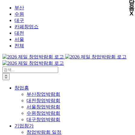
닫
X
X
X
X
콘
음
부산
X
텐
수원
츠
대구
로
카페창업쇼
건
대전
너
서울
뛰
전체
기
검
색:
창업홈
부산창업박람회
대전창업박람회
서울창업박람회
수원창업박람회
대구창업박람회
기업참가
창업박람회 일정