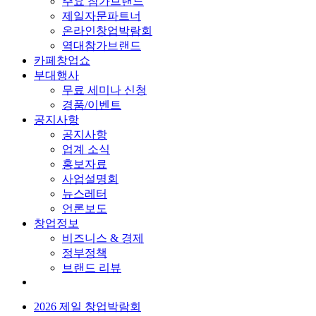
주요 참가브랜드
제일자문파트너
온라인창업박람회
역대참가브랜드
카페창업쇼
부대행사
무료 세미나 신청
경품/이벤트
공지사항
공지사항
업계 소식
홍보자료
사업설명회
뉴스레터
언론보도
창업정보
비즈니스 & 경제
정부정책
브랜드 리뷰
2026 제일 창업박람회