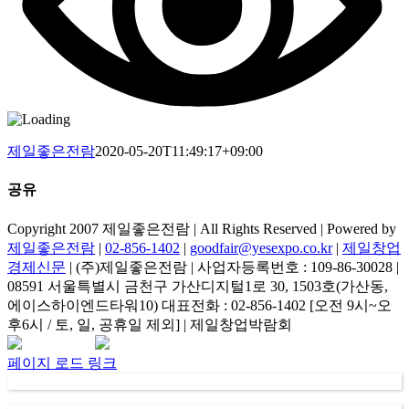
제일좋은전람
2020-05-20T11:49:17+09:00
공유
Facebook
Copyright 2007 제일좋은전람 | All Rights Reserved | Powered by
제일좋은전람
|
02-856-1402
|
goodfair@yesexpo.co.kr
|
제일창업
경제신문
| (주)제일좋은전람 | 사업자등록번호 : 109-86-30028 |
08591 서울특별시 금천구 가산디지털1로 30, 1503호(가산동,
에이스하이엔드타워10) 대표전화 : 02-856-1402 [오전 9시~오
후6시 / 토, 일, 공휴일 제외] | 제일창업박람회
Facebook
Instagram
Rss
카
네
이
카
이
메
페이지 로드 링크
오
버
일
채