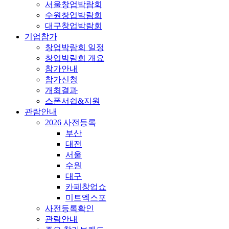
서울창업박람회
수원창업박람회
대구창업박람회
기업참가
창업박람회 일정
창업박람회 개요
참가안내
참가신청
개최결과
스폰서쉽&지원
관람안내
2026 사전등록
부산
대전
서울
수원
대구
카페창업쇼
미트엑스포
사전등록확인
관람안내