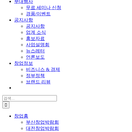
부대행사
무료 세미나 신청
경품/이벤트
공지사항
공지사항
업계 소식
홍보자료
사업설명회
뉴스레터
언론보도
창업정보
비즈니스 & 경제
정부정책
브랜드 리뷰
검
색:
창업홈
부산창업박람회
대전창업박람회