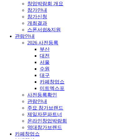
창업박람회 개요
참가안내
참가신청
개최결과
스폰서쉽&지원
관람안내
2026 사전등록
부산
대전
서울
수원
대구
카페창업쇼
미트엑스포
사전등록확인
관람안내
주요 참가브랜드
제일자문파트너
온라인창업박람회
역대참가브랜드
카페창업쇼