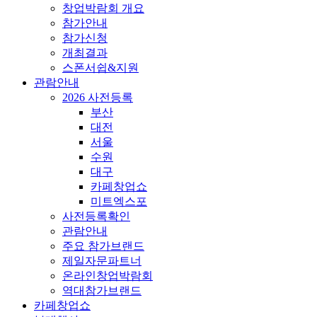
창업박람회 개요
참가안내
참가신청
개최결과
스폰서쉽&지원
관람안내
2026 사전등록
부산
대전
서울
수원
대구
카페창업쇼
미트엑스포
사전등록확인
관람안내
주요 참가브랜드
제일자문파트너
온라인창업박람회
역대참가브랜드
카페창업쇼