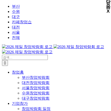
닫
X
X
X
X
콘
음
부산
X
텐
수원
츠
대구
로
카페창업쇼
건
대전
너
서울
뛰
전체
기
검
색:
창업홈
부산창업박람회
대전창업박람회
서울창업박람회
수원창업박람회
대구창업박람회
기업참가
창업박람회 일정