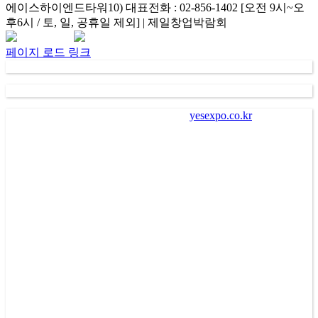
에이스하이엔드타워10) 대표전화 : 02-856-1402 [오전 9시~오
후6시 / 토, 일, 공휴일 제외] | 제일창업박람회
Facebook
Instagram
Rss
카
네
이
카
이
메
페이지 로드 링크
오
버
일
채
널
가
. “
㈜제일좋은전람
” (
이하 회사
)
이
“
yesexpo.co.kr
”
에 등록을
통해 수집한 회원의 정보는 서비스 제공에 관한 계약 성립 및
이행
(
회원 및 전시장 방문자 본인식별 및 본인의사 확인 등
),
새로운 서비스 및 전시회나 이벤트에 대한 정보 안내
(
제공
),
회
원 관리
(
불만처리 등 민원처리
,
고지사항 전달 등
)
의 목적으로
수집되어 이용됩니다
.
나
.
회사는 회원에게 편리하고 다양한 서비스를 제공하기 위하
여 회원으로부터 수집한 개인정보를 이용하여 회사가 제공하
는 각종 알림 서비스를 전자우편
(
이메일
), SMS(
핸드폰 문자메
시지
),
카카오 알림톡
,
서비스
PUSH
알림 등의 방법으로 광고
또는 마케팅 활동을 수행할 수 있습니다
.
이 경우 회원은 수신
을 원치 않으면 회사에 유선상으로 통보하거나 고지되는 거부
방법을 통하여 해당 서비스를 거절할 수 있습니다
.