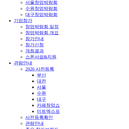
서울창업박람회
수원창업박람회
대구창업박람회
기업참가
창업박람회 일정
창업박람회 개요
참가안내
참가신청
개최결과
스폰서쉽&지원
관람안내
2026 사전등록
부산
대전
서울
수원
대구
카페창업쇼
미트엑스포
사전등록확인
관람안내