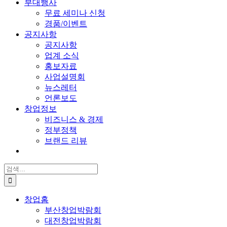
부대행사
무료 세미나 신청
경품/이벤트
공지사항
공지사항
업계 소식
홍보자료
사업설명회
뉴스레터
언론보도
창업정보
비즈니스 & 경제
정부정책
브랜드 리뷰
검
색:
창업홈
부산창업박람회
대전창업박람회