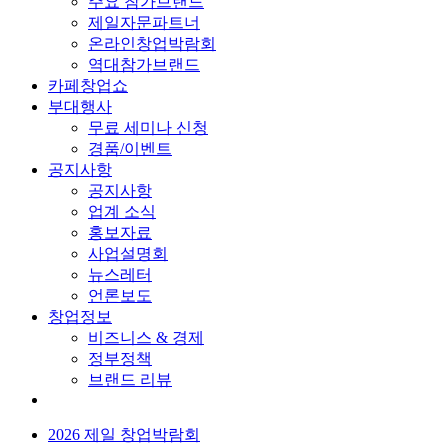
주요 참가브랜드
제일자문파트너
온라인창업박람회
역대참가브랜드
카페창업쇼
부대행사
무료 세미나 신청
경품/이벤트
공지사항
공지사항
업계 소식
홍보자료
사업설명회
뉴스레터
언론보도
창업정보
비즈니스 & 경제
정부정책
브랜드 리뷰
2026 제일 창업박람회