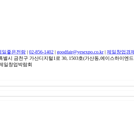
제일좋은전람
|
02-856-1402
|
goodfair@yesexpo.co.kr
|
제일창업경
91 서울특별시 금천구 가산디지털1로 30, 1503호(가산동,에이스하이엔드
] | 제일창업박람회
통해 수집한 회원의 정보는 서비스 제공에 관한 계약 성립 및 이행
및 전시회나 이벤트에 대한 정보 안내
(
제공
),
회원 관리
(
불만처리 
여 회원으로부터 수집한 개인정보를 이용하여 회사가 제공하는 
알림톡
,
서비스
PUSH
알림 등의 방법으로 광고 또는 마케팅 활동