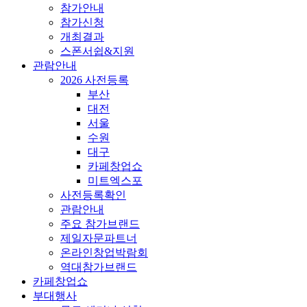
참가안내
참가신청
개최결과
스폰서쉽&지원
관람안내
2026 사전등록
부산
대전
서울
수원
대구
카페창업쇼
미트엑스포
사전등록확인
관람안내
주요 참가브랜드
제일자문파트너
온라인창업박람회
역대참가브랜드
카페창업쇼
부대행사