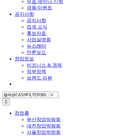
무료 세미나 신청
경품/이벤트
공지사항
공지사항
업계 소식
홍보자료
사업설명회
뉴스레터
언론보도
창업정보
비즈니스 & 경제
정부정책
브랜드 리뷰
검
색:
창업홈
부산창업박람회
대전창업박람회
서울창업박람회