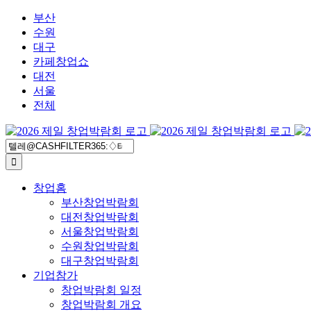
콘
부산
텐
수원
츠
대구
로
카페창업쇼
건
대전
너
서울
뛰
전체
기
검
색:
창업홈
부산창업박람회
대전창업박람회
서울창업박람회
수원창업박람회
대구창업박람회
기업참가
창업박람회 일정
창업박람회 개요