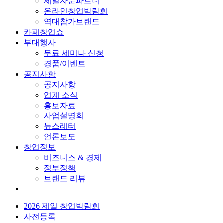
제일자문파트너
온라인창업박람회
역대참가브랜드
카페창업쇼
부대행사
무료 세미나 신청
경품/이벤트
공지사항
공지사항
업계 소식
홍보자료
사업설명회
뉴스레터
언론보도
창업정보
비즈니스 & 경제
정부정책
브랜드 리뷰
2026 제일 창업박람회
사전등록