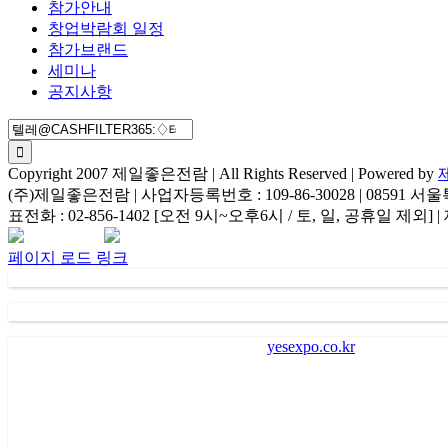
참가안내
창업박람회 일정
참가브랜드
세미나
공지사항
검
색:
Copyright 2007 제일좋은전람 | All Rights Reserved | Powered by
(주)제일좋은전람 | 사업자등록번호 : 109-86-30028 | 085
표전화 : 02-856-1402 [오전 9시~오후6시 / 토, 일, 공휴일 제외
Facebook
Instagram
Rss
카
네
이
카
이
메
페이지 로드 링크
오
버
일
채
널
가
. “
㈜제일좋은전람
” (
이하 회사
)
이
“
yesexpo.co.kr
”
에 등록을 
전시장 방문자 본인식별 및 본인의사 확인 등
),
새로운 서비스 
리
,
고지사항 전달 등
)
의 목적으로 수집되어 이용됩니다
.
나
.
회사는 회원에게 편리하고 다양한 서비스를 제공하기 위하
서비스를 전자우편
(
이메일
), SMS(
핸드폰 문자메시지
),
카카오 