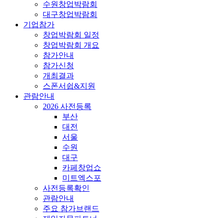
수원창업박람회
대구창업박람회
기업참가
창업박람회 일정
창업박람회 개요
참가안내
참가신청
개최결과
스폰서쉽&지원
관람안내
2026 사전등록
부산
대전
서울
수원
대구
카페창업쇼
미트엑스포
사전등록확인
관람안내
주요 참가브랜드