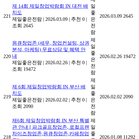
제 14회 제일창업박람회 IN 대전 배
일
치도
좋
221
2026.03.09
2645
제일좋은전람
|
2026.03.09
|
추천 0
|
은
조회 2645
전
람
제
원큐창업존 (세무, 창업컨설팅, 상권
일
분석, 마케팅) 무료상담 및 혜택 안
좋
내
220
2026.02.26
19472
은
제일좋은전람
|
2026.02.26
|
추천 0
|
전
조회 19472
람
제
제 6회 제일창업박람회 IN 부산 배
일
치도
좋
219
2026.02.02
2090
제일좋은전람
|
2026.02.02
|
추천 0
|
은
조회 2090
전
람
제6회 제일창업박람회 IN 부산 특별
제
관 안내 [ 파크골프창업존, 로컬프랜
일
차이즈창업존,원큐창업존,카페창업
좋
218
2026.01.08
11292