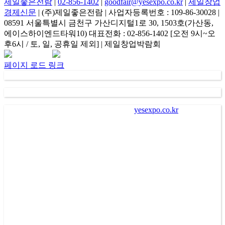
제일좋은전람
|
02-856-1402
|
goodfair@yesexpo.co.kr
|
제일창업
경제신문
| (주)제일좋은전람 | 사업자등록번호 : 109-86-30028 |
08591 서울특별시 금천구 가산디지털1로 30, 1503호(가산동,
에이스하이엔드타워10) 대표전화 : 02-856-1402 [오전 9시~오
후6시 / 토, 일, 공휴일 제외] | 제일창업박람회
Facebook
Instagram
Rss
카
네
이
카
이
메
페이지 로드 링크
오
버
일
채
널
가
. “
㈜제일좋은전람
” (
이하 회사
)
이
“
yesexpo.co.kr
”
에 등록을
통해 수집한 회원의 정보는 서비스 제공에 관한 계약 성립 및
이행
(
회원 및 전시장 방문자 본인식별 및 본인의사 확인 등
),
새로운 서비스 및 전시회나 이벤트에 대한 정보 안내
(
제공
),
회
원 관리
(
불만처리 등 민원처리
,
고지사항 전달 등
)
의 목적으로
수집되어 이용됩니다
.
나
.
회사는 회원에게 편리하고 다양한 서비스를 제공하기 위하
여 회원으로부터 수집한 개인정보를 이용하여 회사가 제공하
는 각종 알림 서비스를 전자우편
(
이메일
), SMS(
핸드폰 문자메
시지
),
카카오 알림톡
,
서비스
PUSH
알림 등의 방법으로 광고
또는 마케팅 활동을 수행할 수 있습니다
.
이 경우 회원은 수신