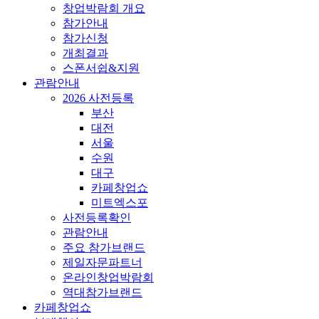
창업박람회 개요
참가안내
참가신청
개최결과
스폰서쉽&지원
관람안내
2026 사전등록
부산
대전
서울
수원
대구
카페창업쇼
미트엑스포
사전등록확인
관람안내
주요 참가브랜드
제일자문파트너
온라인창업박람회
역대참가브랜드
카페창업쇼