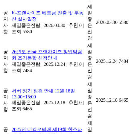
제
공
K-프랜차이즈 베트남 진출 및 부동
일
지
산 실사일정
좋
2026.03.30
5580
사
제일좋은전람
|
2026.03.30
|
추천 0
|
은
항
조회 5580
전
람
제
공
26년도 전국 프랜차이즈 창업박람
일
지
회 조기통합 신청안내
좋
2025.12.24
7484
사
제일좋은전람
|
2025.12.24
|
추천 0
|
은
항
조회 7484
전
람
제
공
일
서버 정기 점검 안내 12월 18일
지
13:00~15:00
좋
2025.12.18
6465
제일좋은전람
|
2025.12.18
|
추천 0
|
사
은
조회 6465
항
전
람
제
공
2025년 더킴로펌배 제19회 한스타
일