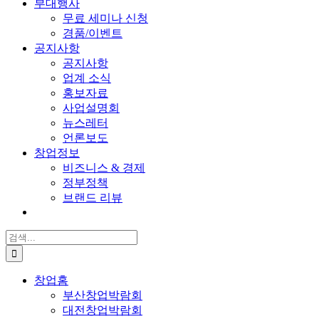
부대행사
무료 세미나 신청
경품/이벤트
공지사항
공지사항
업계 소식
홍보자료
사업설명회
뉴스레터
언론보도
창업정보
비즈니스 & 경제
정부정책
브랜드 리뷰
검
색:
창업홈
부산창업박람회
대전창업박람회