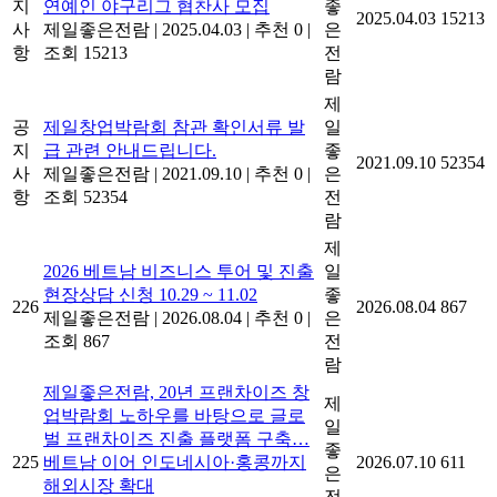
지
연예인 야구리그 협찬사 모집
좋
2025.04.03
15213
사
제일좋은전람
|
2025.04.03
|
추천 0
|
은
항
조회 15213
전
람
제
공
제일창업박람회 참관 확인서류 발
일
지
급 관련 안내드립니다.
좋
2021.09.10
52354
사
제일좋은전람
|
2021.09.10
|
추천 0
|
은
항
조회 52354
전
람
제
2026 베트남 비즈니스 투어 및 진출
일
현장상담 신청 10.29 ~ 11.02
좋
226
2026.08.04
867
제일좋은전람
|
2026.08.04
|
추천 0
|
은
조회 867
전
람
제일좋은전람, 20년 프랜차이즈 창
제
업박람회 노하우를 바탕으로 글로
일
벌 프랜차이즈 진출 플랫폼 구축…
좋
225
베트남 이어 인도네시아·홍콩까지
2026.07.10
611
은
해외시장 확대
전