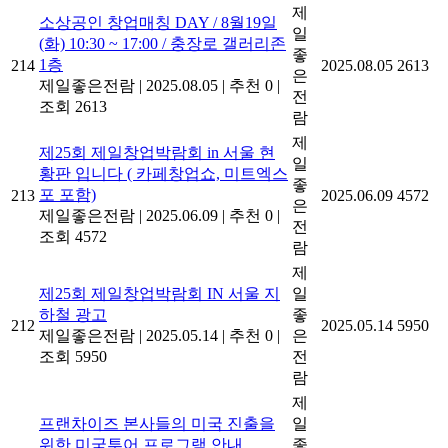
제
소상공인 창업매칭 DAY / 8월19일
일
(화) 10:30 ~ 17:00 / 충장로 갤러리존
좋
1층
214
2025.08.05
2613
은
제일좋은전람
|
2025.08.05
|
추천 0
|
전
조회 2613
람
제
제25회 제일창업박람회 in 서울 현
일
황판 입니다 ( 카페창업쇼, 미트엑스
좋
포 포함)
213
2025.06.09
4572
은
제일좋은전람
|
2025.06.09
|
추천 0
|
전
조회 4572
람
제
제25회 제일창업박람회 IN 서울 지
일
하철 광고
좋
212
2025.05.14
5950
제일좋은전람
|
2025.05.14
|
추천 0
|
은
조회 5950
전
람
제
프랜차이즈 본사들의 미국 진출을
일
위한 미국투어 프로그램 안내
좋