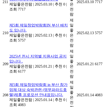
211
2025.03.10
7717
제일좋은전람
|
2025.03.10
|
추천 0
|
은
조회 7717
전
람
제
제5회 제일창업박람회IN 부산 배치
일
도 입니다.
좋
210
2025.02.13
5757
제일좋은전람
|
2025.02.13
|
추천 0
|
은
조회 5757
전
람
제
2025년 전시 지역별 지원사업 공지
일
입니다 .
좋
209
2025.01.21
6177
제일좋은전람
|
2025.01.21
|
추천 0
|
은
조회 6177
전
람
제
제5회 제일창업박람회 in 부산 참가
일
업체 대상 숙박관련 (영무파라드호
좋
텔)제휴 프로모션 안내표입니다.
208
2025.01.14
4083
은
제일좋은전람
|
2025.01.14
|
추천 0
|
전
조회 4083