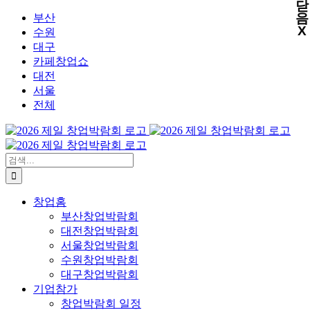
닫
X
X
X
X
콘
음
부산
X
텐
수원
츠
대구
로
카페창업쇼
건
대전
너
서울
뛰
전체
기
검
색:
창업홈
부산창업박람회
대전창업박람회
서울창업박람회
수원창업박람회
대구창업박람회
기업참가
창업박람회 일정