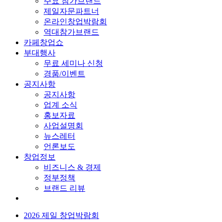
주요 참가브랜드
제일자문파트너
온라인창업박람회
역대참가브랜드
카페창업쇼
부대행사
무료 세미나 신청
경품/이벤트
공지사항
공지사항
업계 소식
홍보자료
사업설명회
뉴스레터
언론보도
창업정보
비즈니스 & 경제
정부정책
브랜드 리뷰
2026 제일 창업박람회