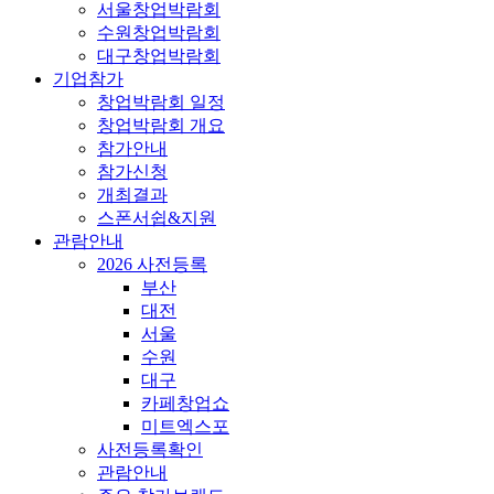
서울창업박람회
수원창업박람회
대구창업박람회
기업참가
창업박람회 일정
창업박람회 개요
참가안내
참가신청
개최결과
스폰서쉽&지원
관람안내
2026 사전등록
부산
대전
서울
수원
대구
카페창업쇼
미트엑스포
사전등록확인
관람안내