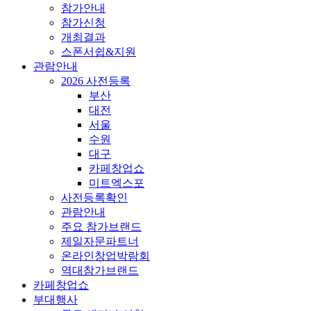
참가안내
참가신청
개최결과
스폰서쉽&지원
관람안내
2026 사전등록
부산
대전
서울
수원
대구
카페창업쇼
미트엑스포
사전등록확인
관람안내
주요 참가브랜드
제일자문파트너
온라인창업박람회
역대참가브랜드
카페창업쇼
부대행사