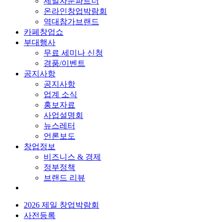
제일자문파트너
온라인창업박람회
역대참가브랜드
카페창업쇼
부대행사
무료 세미나 신청
경품/이벤트
공지사항
공지사항
업계 소식
홍보자료
사업설명회
뉴스레터
언론보도
창업정보
비즈니스 & 경제
정부정책
브랜드 리뷰
2026 제일 창업박람회
사전등록