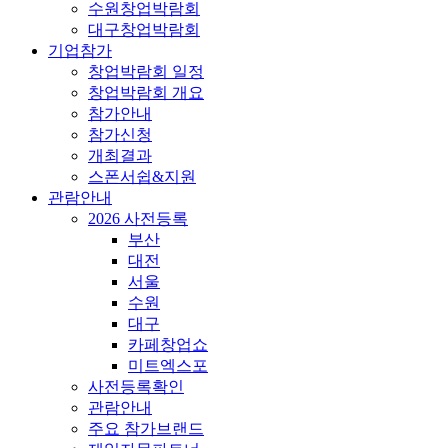
수원창업박람회
대구창업박람회
기업참가
창업박람회 일정
창업박람회 개요
참가안내
참가신청
개최결과
스폰서쉽&지원
관람안내
2026 사전등록
부산
대전
서울
수원
대구
카페창업쇼
미트엑스포
사전등록확인
관람안내
주요 참가브랜드