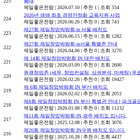
225
확대
제일좋은전람
|
2026.07.10
|
추천 1
|
조회 554
2026년 생애 최초 경영안정화 교육지원 사업
224
제일좋은전람
|
2026.06.26
|
추천 0
|
조회 743
제27회 제일창업박람회 in 서울 배치도
223
제일좋은전람
|
2026.06.15
|
추천 0
|
조회 1282
제27회 제일창업박람회 in서울 특별존 안내
222
제일좋은전람
|
2026.04.06
|
추천 0
|
조회 3270
제 14회 제일창업박람회 IN 대전 배치도
221
제일좋은전람
|
2026.03.09
|
추천 0
|
조회 2600
원큐창업존 (세무, 창업컨설팅, 상권분석, 마케팅) 무
220
제일좋은전람
|
2026.02.26
|
추천 0
|
조회 19427
제 6회 제일창업박람회 IN 부산 배치도
219
제일좋은전람
|
2026.02.02
|
추천 0
|
조회 2053
제6회 제일창업박람회 IN 부산 특별관 안내 [ 파
218
제일좋은전람
|
2026.01.08
|
추천 0
|
조회 11232
제11회 제일창업박람회 IN 광주 배치도 입니다.
217
제일좋은전람
|
2025.12.08
|
추천 0
|
조회 3076
제26회 제일창업박람회 IN수원 배치도 입니다.
216
제일좋은전람
|
2025.10.28
|
추천 0
|
조회 4437