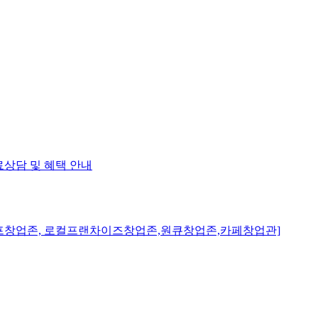
료상담 및 혜택 안내
크골프창업존, 로컬프랜차이즈창업존,원큐창업존,카페창업관]