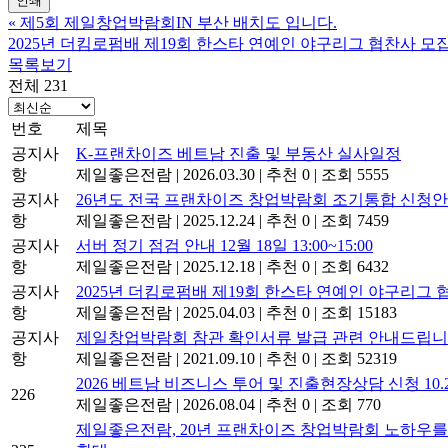
인쇄
«
제5회 제일창업박람회IN 부산 배치도 입니다.
2025년 더킴로펌배 제19회 한스타 연예인 야구리그 협찬사 모
목록보기
전체 231
번호
제목
공지사
K-프랜차이즈 베트남 진출 및 부동산 실사일정
항
제일좋은전람
|
2026.03.30
|
추천 0
|
조회 5555
공지사
26년도 전국 프랜차이즈 창업박람회 조기통합 신청
항
제일좋은전람
|
2025.12.24
|
추천 0
|
조회 7459
공지사
서버 정기 점검 안내 12월 18일 13:00~15:00
항
제일좋은전람
|
2025.12.18
|
추천 0
|
조회 6432
공지사
2025년 더킴로펌배 제19회 한스타 연예인 야구리그 
항
제일좋은전람
|
2025.04.03
|
추천 0
|
조회 15183
공지사
제일창업박람회 참관 확인서류 발급 관련 안내드립니
항
제일좋은전람
|
2021.09.10
|
추천 0
|
조회 52319
2026 베트남 비즈니스 투어 및 진출현장상담 신청 10.29 
226
제일좋은전람
|
2026.08.04
|
추천 0
|
조회 770
제일좋은전람, 20년 프랜차이즈 창업박람회 노하우