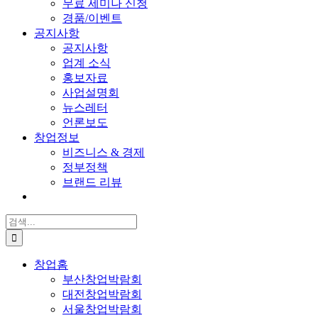
무료 세미나 신청
경품/이벤트
공지사항
공지사항
업계 소식
홍보자료
사업설명회
뉴스레터
언론보도
창업정보
비즈니스 & 경제
정부정책
브랜드 리뷰
검
색:
창업홈
부산창업박람회
대전창업박람회
서울창업박람회