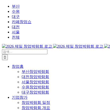
콘
부산
텐
수원
츠
대구
로
카페창업쇼
건
대전
너
서울
뛰
전체
기
검
색:
창업홈
부산창업박람회
대전창업박람회
서울창업박람회
수원창업박람회
대구창업박람회
기업참가
창업박람회 일정
창업박람회 개요