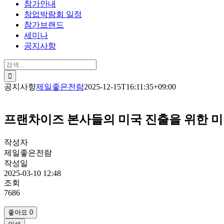
참가안내
창업박람회 일정
참가브랜드
세미나
공지사항
검
색:
공지사항
제일좋은전람
2025-12-15T16:11:35+09:00
프랜차이즈 본사들의 미국 진출을 위한 
작성자
제일좋은전람
작성일
2025-03-10 12:48
조회
7686
좋아요
0