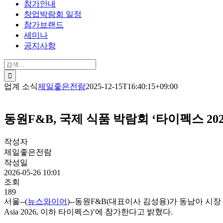
참가안내
창업박람회 일정
참가브랜드
세미나
공지사항
검
색:
업계 소식
제일좋은전람
2025-12-15T16:40:15+09:00
동원F&B, 국제 식품 박람회 ‘타이펙스 20
작성자
제일좋은전람
작성일
2026-05-26 10:01
조회
189
서울--(
뉴스와이어
)--동원F&B(대표이사 김성용)가 동남아 시장 
Asia 2026, 이하 타이펙스)’에 참가한다고 밝혔다.