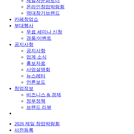
제일자문파트너
온라인창업박람회
역대참가브랜드
카페창업쇼
부대행사
무료 세미나 신청
경품/이벤트
공지사항
공지사항
업계 소식
홍보자료
사업설명회
뉴스레터
언론보도
창업정보
비즈니스 & 경제
정부정책
브랜드 리뷰
2026 제일 창업박람회
사전등록