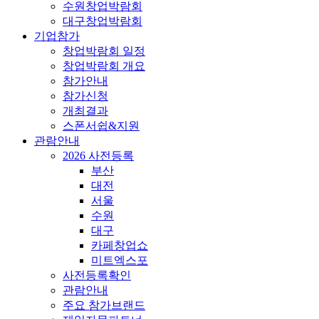
수원창업박람회
대구창업박람회
기업참가
창업박람회 일정
창업박람회 개요
참가안내
참가신청
개최결과
스폰서쉽&지원
관람안내
2026 사전등록
부산
대전
서울
수원
대구
카페창업쇼
미트엑스포
사전등록확인
관람안내
주요 참가브랜드