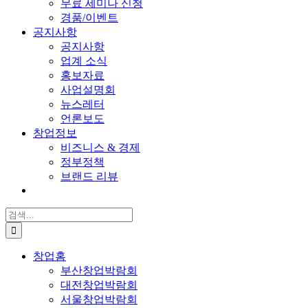
무료 세미나 신청
경품/이벤트
공지사항
공지사항
업계 소식
홍보자료
사업설명회
뉴스레터
언론보도
창업정보
비즈니스 & 경제
정부정책
브랜드 리뷰
검
색:
창업홈
부산창업박람회
대전창업박람회
서울창업박람회