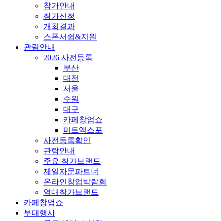
참가안내
참가신청
개최결과
스폰서쉽&지원
관람안내
2026 사전등록
부산
대전
서울
수원
대구
카페창업쇼
미트엑스포
사전등록확인
관람안내
주요 참가브랜드
제일자문파트너
온라인창업박람회
역대참가브랜드
카페창업쇼
부대행사