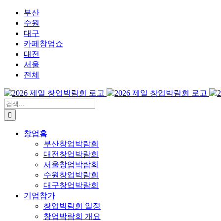
콘
부산
텐
수원
츠
대구
로
카페창업쇼
건
대전
너
서울
뛰
전체
기
검
색:
창업홈
부산창업박람회
대전창업박람회
서울창업박람회
수원창업박람회
대구창업박람회
기업참가
창업박람회 일정
창업박람회 개요