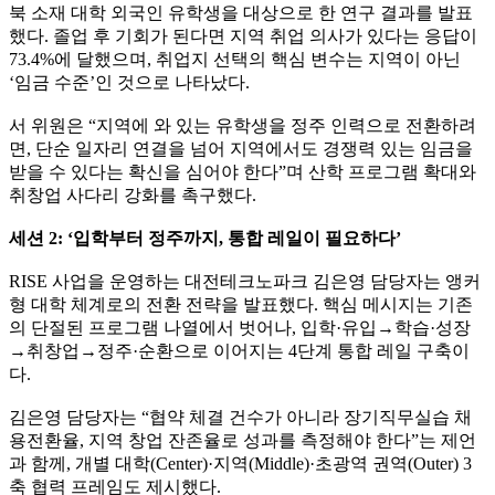
북 소재 대학 외국인 유학생을 대상으로 한 연구 결과를 발표
했다. 졸업 후 기회가 된다면 지역 취업 의사가 있다는 응답이
73.4%에 달했으며, 취업지 선택의 핵심 변수는 지역이 아닌
‘임금 수준’인 것으로 나타났다.
서 위원은 “지역에 와 있는 유학생을 정주 인력으로 전환하려
면, 단순 일자리 연결을 넘어 지역에서도 경쟁력 있는 임금을
받을 수 있다는 확신을 심어야 한다”며 산학 프로그램 확대와
취창업 사다리 강화를 촉구했다.
세션 2: ‘입학부터 정주까지, 통합 레일이 필요하다’
RISE 사업을 운영하는 대전테크노파크 김은영 담당자는 앵커
형 대학 체계로의 전환 전략을 발표했다. 핵심 메시지는 기존
의 단절된 프로그램 나열에서 벗어나, 입학·유입→학습·성장
→취창업→정주·순환으로 이어지는 4단계 통합 레일 구축이
다.
김은영 담당자는 “협약 체결 건수가 아니라 장기직무실습 채
용전환율, 지역 창업 잔존율로 성과를 측정해야 한다”는 제언
과 함께, 개별 대학(Center)·지역(Middle)·초광역 권역(Outer) 3
축 협력 프레임도 제시했다.