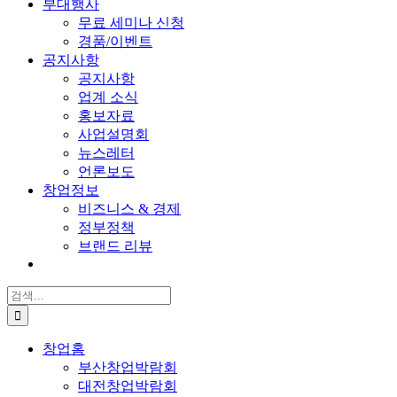
부대행사
무료 세미나 신청
경품/이벤트
공지사항
공지사항
업계 소식
홍보자료
사업설명회
뉴스레터
언론보도
창업정보
비즈니스 & 경제
정부정책
브랜드 리뷰
검
색:
창업홈
부산창업박람회
대전창업박람회