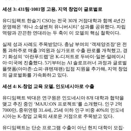
세션 3: 431팀·1081명 고용, 지역 창업이 글로벌로
유디임팩트 한슬기 CSO는 전국 30개 거점대학과 함께 4년간
운영해온 ‘하나 소셜벤처 유니버시티’ 성과를 공유했다. 자립
역량과 끈끈한 연대라는 두 축이 이 모델의 핵심 철학이다.
실제 성과 사례도 주목받았다. 충남 부여의 ‘객제양조장’은 전
통 과하주로 매출 3억원과 싱가포르 수출 판로를 개척했고, 경
기 화성의 ‘아란푸드랩’은 K-디저트로 두바이·일본·말레이시
아·미국에 진출했다. 5기부터는 AI 솔로프러너 과정과 글로벌
플랫폼(아마존·쇼피·큐텐재팬) 입점 지원을 추가해, 지역 창업
의 글로벌화를 가속화하고 있다.
세션 4: K-창업 교육 모델, 인도네시아로 수출
유디임팩트 박대은 연구원은 인도네시아 8개 대학과 협약을
맺고 추진 중인 ‘MAJU:ON 프로젝트’를 소개했다. 인구 2억
7000만, 중위연령 31.4세, 25세 이하 인구 비중 40%의 인도네
시아는 K-창업 교육의 새로운 거점으로 주목받고 있다.
유디임팩트는 단순 프로그램 수출이 아닌 현지 대학이 모집·