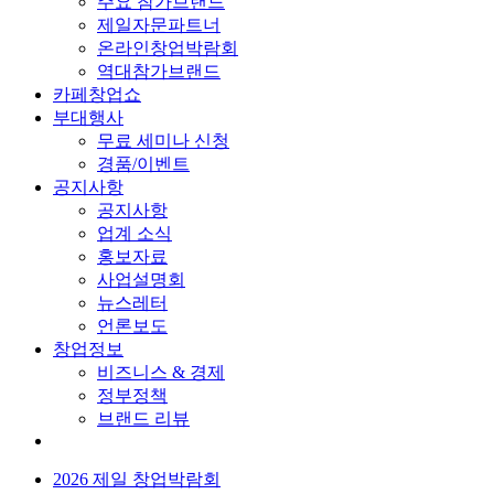
주요 참가브랜드
제일자문파트너
온라인창업박람회
역대참가브랜드
카페창업쇼
부대행사
무료 세미나 신청
경품/이벤트
공지사항
공지사항
업계 소식
홍보자료
사업설명회
뉴스레터
언론보도
창업정보
비즈니스 & 경제
정부정책
브랜드 리뷰
2026 제일 창업박람회