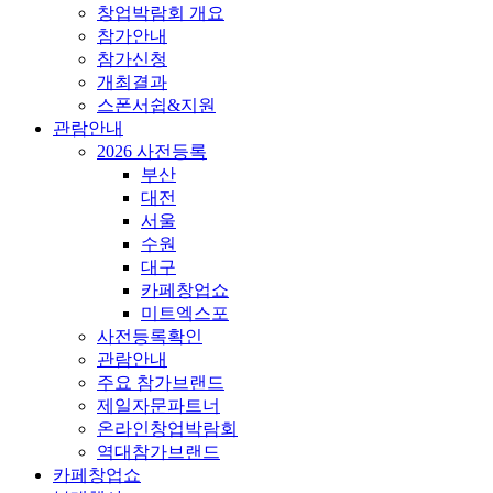
창업박람회 개요
참가안내
참가신청
개최결과
스폰서쉽&지원
관람안내
2026 사전등록
부산
대전
서울
수원
대구
카페창업쇼
미트엑스포
사전등록확인
관람안내
주요 참가브랜드
제일자문파트너
온라인창업박람회
역대참가브랜드
카페창업쇼