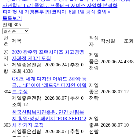
사관학교 15기 졸업… 프롭테크 서비스 사업화 본격화
피자헛 새 가맹본부 PH코리아, 6월 1일 공식 출범
»
목록보기
전체 305
번
작성
제목
작성일
조회
호
자
공
2020 광주형 프랜차이즈 최고경영
제일
지
자과정 제3기 모집
좋은
2020.06.24
4338
사
제일좋은전람
|
2020.06.24
|
추천 0
|
전람
항
조회 4338
GS25, 세계 디자인 어워드 2관왕 등
극… ‘iF’ 이어 ‘레드닷’ 디자인 어워
제일
304
드 수상
좋은
2026.08.07
12
제일좋은전람
|
2026.08.07
|
추천 0
|
전람
조회 12
한국산림복지진흥원, 민간 산림복
지 창업·성장 패키지 ‘FOR:SEED’ 2
제일
303
차 참가자 모집
좋은
2026.08.07
10
제일좋은전람
|
2026.08.07
|
추천 0
|
전람