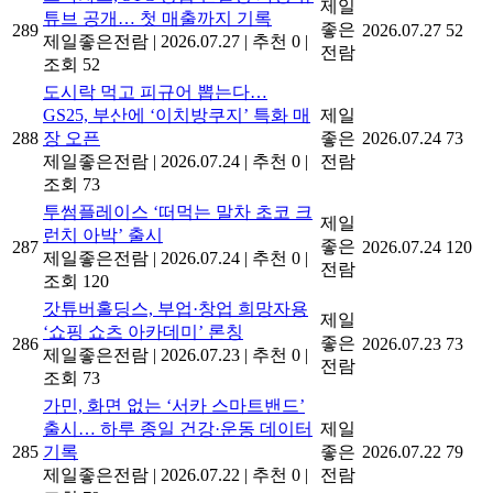
제일
튜브 공개… 첫 매출까지 기록
좋은
289
2026.07.27
52
제일좋은전람
|
2026.07.27
|
추천 0
|
전람
조회 52
도시락 먹고 피규어 뽑는다…
GS25, 부산에 ‘이치방쿠지’ 특화 매
제일
288
장 오픈
좋은
2026.07.24
73
제일좋은전람
|
2026.07.24
|
추천 0
|
전람
조회 73
투썸플레이스 ‘떠먹는 말차 초코 크
제일
런치 아박’ 출시
좋은
287
2026.07.24
120
제일좋은전람
|
2026.07.24
|
추천 0
|
전람
조회 120
갓튜버홀딩스, 부업·창업 희망자용
제일
‘쇼핑 쇼츠 아카데미’ 론칭
좋은
286
2026.07.23
73
제일좋은전람
|
2026.07.23
|
추천 0
|
전람
조회 73
가민, 화면 없는 ‘서카 스마트밴드’
출시… 하루 종일 건강·운동 데이터
제일
285
기록
좋은
2026.07.22
79
제일좋은전람
|
2026.07.22
|
추천 0
|
전람