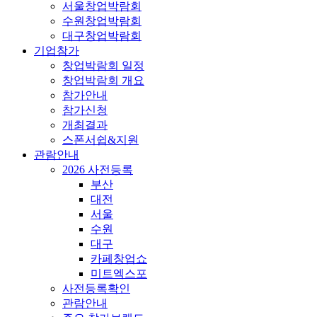
서울창업박람회
수원창업박람회
대구창업박람회
기업참가
창업박람회 일정
창업박람회 개요
참가안내
참가신청
개최결과
스폰서쉽&지원
관람안내
2026 사전등록
부산
대전
서울
수원
대구
카페창업쇼
미트엑스포
사전등록확인
관람안내