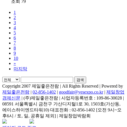
조회 79
1
2
3
4
5
6
7
8
9
10
»
마지막
검색
Copyright 2007 제일좋은전람 | All Rights Reserved | Powered by
제일좋은전람
|
02-856-1402
|
goodfair@yesexpo.co.kr
|
제일창업
경제신문
| (주)제일좋은전람 | 사업자등록번호 : 109-86-30028 |
08591 서울특별시 금천구 가산디지털1로 30, 1503호(가산동,
에이스하이엔드타워10) 대표전화 : 02-856-1402 [오전 9시~오
후6시 / 토, 일, 공휴일 제외] | 제일창업박람회
Facebook
Instagram
Rss
카
네
이