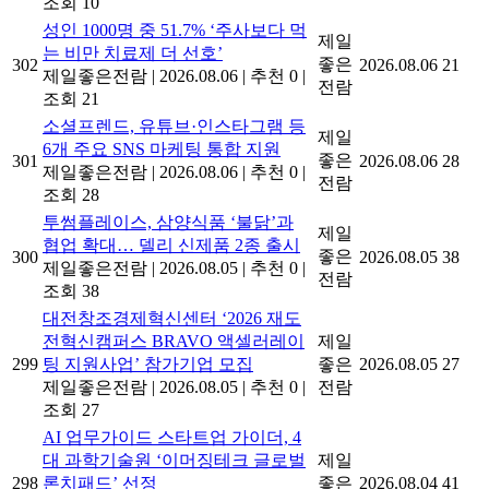
조회 10
성인 1000명 중 51.7% ‘주사보다 먹
제일
는 비만 치료제 더 선호’
좋은
302
2026.08.06
21
제일좋은전람
|
2026.08.06
|
추천 0
|
전람
조회 21
소셜프렌드, 유튜브·인스타그램 등
제일
6개 주요 SNS 마케팅 통합 지원
좋은
301
2026.08.06
28
제일좋은전람
|
2026.08.06
|
추천 0
|
전람
조회 28
투썸플레이스, 삼양식품 ‘불닭’과
제일
협업 확대… 델리 신제품 2종 출시
좋은
300
2026.08.05
38
제일좋은전람
|
2026.08.05
|
추천 0
|
전람
조회 38
대전창조경제혁신센터 ‘2026 재도
전혁신캠퍼스 BRAVO 액셀러레이
제일
299
팅 지원사업’ 참가기업 모집
좋은
2026.08.05
27
제일좋은전람
|
2026.08.05
|
추천 0
|
전람
조회 27
AI 업무가이드 스타트업 가이더, 4
대 과학기술원 ‘이머징테크 글로벌
제일
298
론치패드’ 선정
좋은
2026.08.04
41