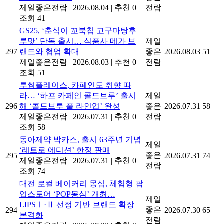
제일좋은전람
|
2026.08.04
|
추천 0
|
전람
조회 41
GS25, ‘춘식이 꼬북칩 고구마탕후
루맛’ 단독 출시… 식품사 메가 브
제일
297
랜드와 협업 확대
좋은
2026.08.03
51
제일좋은전람
|
2026.08.03
|
추천 0
|
전람
조회 51
투썸플레이스, 카페인도 취향 따
라… ‘하프 카페인 콜드브루’ 출시
제일
296
해 ‘콜드브루 풀 라인업’ 완성
좋은
2026.07.31
58
제일좋은전람
|
2026.07.31
|
추천 0
|
전람
조회 58
동아제약 박카스, 출시 63주년 기념
제일
‘레트로 에디션’ 한정 판매
좋은
295
2026.07.31
74
제일좋은전람
|
2026.07.31
|
추천 0
|
전람
조회 74
대전 로컬 베이커리 몽심, 체험형 팝
업스토어 ‘POP몽심’ 개최…
제일
LIPSⅠ·Ⅱ 선정 기반 브랜드 확장
좋은
294
2026.07.30
65
본격화
전람