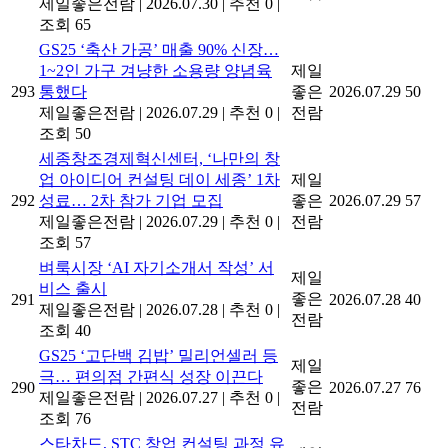
제일좋은전람
|
2026.07.30
|
추천 0
|
조회 65
GS25 ‘축산 가공’ 매출 90% 신장…
1~2인 가구 겨냥한 소용량 양념육
제일
293
통했다
좋은
2026.07.29
50
제일좋은전람
|
2026.07.29
|
추천 0
|
전람
조회 50
세종창조경제혁신센터, ‘나만의 창
업 아이디어 컨설팅 데이 세종’ 1차
제일
292
성료… 2차 참가 기업 모집
좋은
2026.07.29
57
제일좋은전람
|
2026.07.29
|
추천 0
|
전람
조회 57
벼룩시장 ‘AI 자기소개서 작성’ 서
제일
비스 출시
좋은
291
2026.07.28
40
제일좋은전람
|
2026.07.28
|
추천 0
|
전람
조회 40
GS25 ‘고단백 김밥’ 밀리언셀러 등
제일
극… 편의점 간편식 성장 이끈다
좋은
290
2026.07.27
76
제일좋은전람
|
2026.07.27
|
추천 0
|
전람
조회 76
스타차드, STC 창업 컨설팅 과정 유