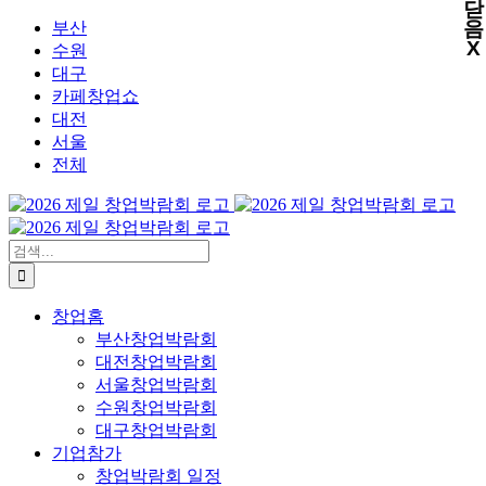
닫
X
X
X
X
콘
음
부산
X
텐
수원
츠
대구
로
카페창업쇼
건
대전
너
서울
뛰
전체
기
검
색:
창업홈
부산창업박람회
대전창업박람회
서울창업박람회
수원창업박람회
대구창업박람회
기업참가
창업박람회 일정