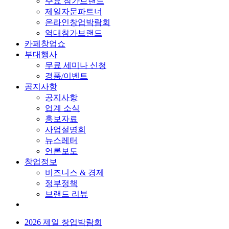
주요 참가브랜드
제일자문파트너
온라인창업박람회
역대참가브랜드
카페창업쇼
부대행사
무료 세미나 신청
경품/이벤트
공지사항
공지사항
업계 소식
홍보자료
사업설명회
뉴스레터
언론보도
창업정보
비즈니스 & 경제
정부정책
브랜드 리뷰
2026 제일 창업박람회