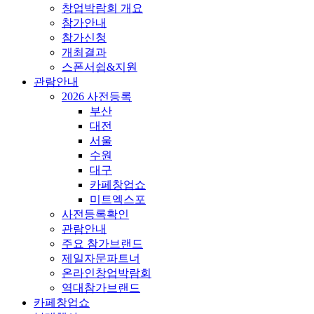
창업박람회 개요
참가안내
참가신청
개최결과
스폰서쉽&지원
관람안내
2026 사전등록
부산
대전
서울
수원
대구
카페창업쇼
미트엑스포
사전등록확인
관람안내
주요 참가브랜드
제일자문파트너
온라인창업박람회
역대참가브랜드
카페창업쇼