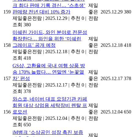
크 최다 판매 기록 경신… ‘스초생’
제일
159
판매량 전년 대비 10% 증가
좋은
2025.12.29
380
제일좋은전람
|
2025.12.29
|
추천 0
|
전람
조회 380
미쉐린 가이드, 와인 분야로 전문성
확장한다… 와인을 위한 ‘미쉐린
제일
158
그레이프’ 공개 예정
좋은
2025.12.18
418
제일좋은전람
|
2025.12.18
|
추천 0
|
전람
조회 418
GS샵, 고환율에 국내 여행 상품 방
송 170% 늘렸다… 연말엔 ‘눈꽃열
제일
157
차’ 편성
좋은
2025.12.17
378
제일좋은전람
|
2025.12.17
|
추천 0
|
전람
조회 378
와스코, 네이버 대표 요양기관 카페
회원 대상 상업용 세탁장비 렌탈 프
제일
156
로모션
좋은
2025.12.04
650
제일좋은전람
|
2025.12.04
|
추천 0
|
전람
조회 650
iM뱅크 ‘소상공인 성장 촉진 보증
제일