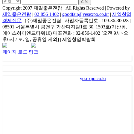
검색
Copyright 2007 제일좋은전람 | All Rights Reserved | Powered by
제일좋은전람
|
02-856-1402
|
goodfair@yesexpo.co.kr
|
제일창업
경제신문
| (주)제일좋은전람 | 사업자등록번호 : 109-86-30028 |
08591 서울특별시 금천구 가산디지털1로 30, 1503호(가산동,
에이스하이엔드타워10) 대표전화 : 02-856-1402 [오전 9시~오
후6시 / 토, 일, 공휴일 제외] | 제일창업박람회
Facebook
Instagram
Rss
카
네
이
카
이
메
페이지 로드 링크
오
버
일
채
널
가
. “
㈜제일좋은전람
” (
이하 회사
)
이
“
yesexpo.co.kr
”
에 등록을
통해 수집한 회원의 정보는 서비스 제공에 관한 계약 성립 및
이행
(
회원 및 전시장 방문자 본인식별 및 본인의사 확인 등
),
새로운 서비스 및 전시회나 이벤트에 대한 정보 안내
(
제공
),
회
원 관리
(
불만처리 등 민원처리
,
고지사항 전달 등
)
의 목적으로
수집되어 이용됩니다
.
나
.
회사는 회원에게 편리하고 다양한 서비스를 제공하기 위하
여 회원으로부터 수집한 개인정보를 이용하여 회사가 제공하
는 각종 알림 서비스를 전자우편
(
이메일
), SMS(
핸드폰 문자메