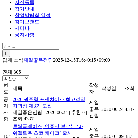
사전등록
참가안내
창업박람회 일정
참가브랜드
세미나
공지사항
검
색:
업계 소식
제일좋은전람
2025-12-15T16:40:15+09:00
전체 305
번
작성
제목
작성일
조회
호
자
공
2020 광주형 프랜차이즈 최고경영
제일
지
자과정 제3기 모집
좋은
2020.06.24
4337
사
제일좋은전람
|
2020.06.24
|
추천 0
|
전람
항
조회 4337
투썸플레이스, 인증샷 부르는 ‘마
제일
쉬멜로우 초코 케이크’ 출시
좋은
164
2026.01.09
387