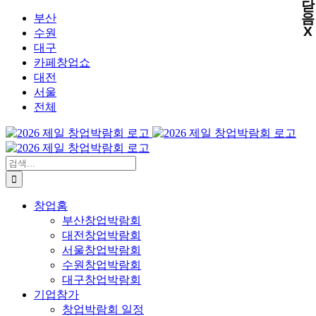
닫
X
X
X
X
콘
음
부산
X
텐
수원
츠
대구
로
카페창업쇼
건
대전
너
서울
뛰
전체
기
검
색:
창업홈
부산창업박람회
대전창업박람회
서울창업박람회
수원창업박람회
대구창업박람회
기업참가
창업박람회 일정