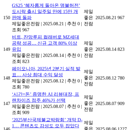
GS25 ‘혜자롭게 돌아온 명불허전’
도시락 출시 일주일 만에 15만 개
제일
150
판매 돌파
좋은
2025.08.21
967
제일좋은전람
|
2025.08.21
|
추천 0
|
전람
조회 967
비트, 잔망루피 컬래버로 MZ세대
공략 성공… 신규 고객 80% 이상
제일
149
유입
좋은
2025.08.14
823
제일좋은전람
|
2025.08.14
|
추천 0
|
전람
조회 823
페이오니아, 2025년 2분기 실적 발
제일
표… 사상 최대 수익 달성
좋은
148
2025.08.12
780
제일좋은전람
|
2025.08.12
|
추천 0
|
전람
조회 780
‘시간=돈’ 증명한 AI 리뷰대장, 프
제일
랜차이즈 점주 46%가 선택
좋은
147
2025.08.07
909
제일좋은전람
|
2025.08.07
|
추천 0
|
전람
조회 909
‘2025부산국제불교박람회’ 개막 D-
제일
1… 콘텐츠도 감성도 모두 잡았다
좋은
146
2025.08.06
1227