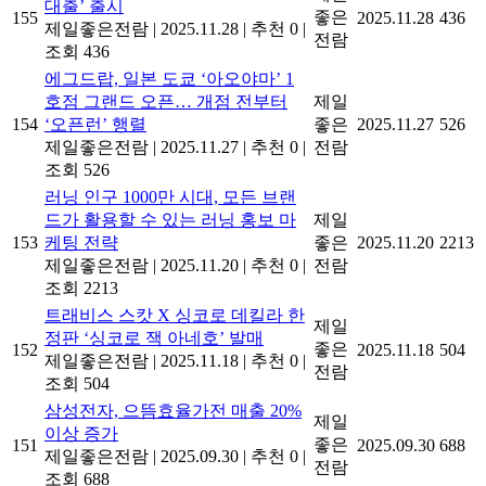
대출’ 출시
좋은
155
2025.11.28
436
제일좋은전람
|
2025.11.28
|
추천 0
|
전람
조회 436
에그드랍, 일본 도쿄 ‘아오야마’ 1
호점 그랜드 오픈… 개점 전부터
제일
154
‘오픈런’ 행렬
좋은
2025.11.27
526
제일좋은전람
|
2025.11.27
|
추천 0
|
전람
조회 526
러닝 인구 1000만 시대, 모든 브랜
드가 활용할 수 있는 러닝 홍보 마
제일
153
케팅 전략
좋은
2025.11.20
2213
제일좋은전람
|
2025.11.20
|
추천 0
|
전람
조회 2213
트래비스 스캇 X 싱코로 데킬라 한
제일
정판 ‘싱코로 잭 아네호’ 발매
좋은
152
2025.11.18
504
제일좋은전람
|
2025.11.18
|
추천 0
|
전람
조회 504
삼성전자, 으뜸효율가전 매출 20%
제일
이상 증가
좋은
151
2025.09.30
688
제일좋은전람
|
2025.09.30
|
추천 0
|
전람
조회 688