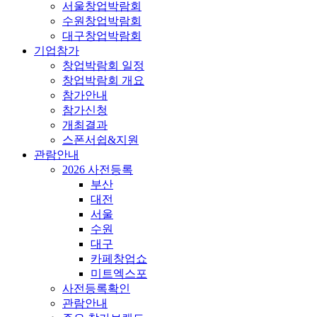
서울창업박람회
수원창업박람회
대구창업박람회
기업참가
창업박람회 일정
창업박람회 개요
참가안내
참가신청
개최결과
스폰서쉽&지원
관람안내
2026 사전등록
부산
대전
서울
수원
대구
카페창업쇼
미트엑스포
사전등록확인
관람안내