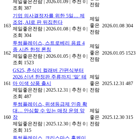
제일좋은전람
|
2026.01.09
|
추천 0
|
전람
조회 387
기업 의사결정자를 위한 5일… 제
제일
조업, AI로 판 뒤집힌다
좋은
163
2026.01.08
304
제일좋은전람
|
2026.01.08
|
추천 0
|
전람
조회 304
투썸플레이스, 스트로베리 음료 4
제일
종 시즌 한정 론칭
좋은
162
2026.01.05
1523
제일좋은전람
|
2026.01.05
|
추천 0
|
전람
조회 1523
GS25, 춘식이 컬래버 간편식부터
2026 신년 한정판 주류까지 ‘말’ 테
제일
161
마 이색 상품 출시
좋은
2025.12.31
487
제일좋은전람
|
2025.12.31
|
추천 0
|
전람
조회 487
투썸플레이스, 위생등급제 인증 확
대… 안심할 수 있는 매장 운영 앞
제일
160
장
좋은
2025.12.30
315
제일좋은전람
|
2025.12.30
|
추천 0
|
전람
조회 315
투썸플레이스, 크리스마스 홀케이