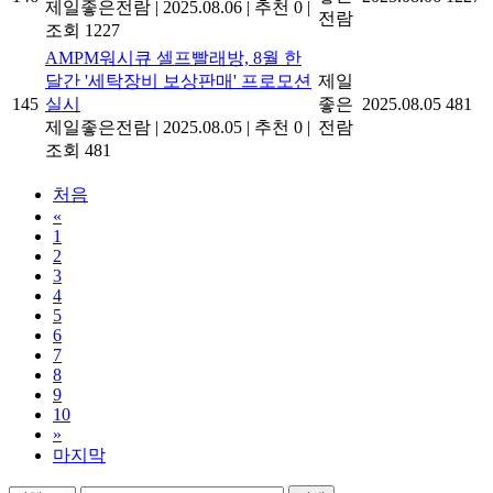
제일좋은전람
|
2025.08.06
|
추천 0
|
전람
조회 1227
AMPM워시큐 셀프빨래방, 8월 한
달간 '세탁장비 보상판매' 프로모션
제일
145
실시
좋은
2025.08.05
481
제일좋은전람
|
2025.08.05
|
추천 0
|
전람
조회 481
처음
«
1
2
3
4
5
6
7
8
9
10
»
마지막