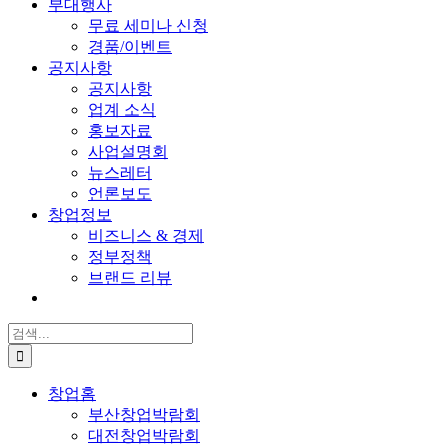
부대행사
무료 세미나 신청
경품/이벤트
공지사항
공지사항
업계 소식
홍보자료
사업설명회
뉴스레터
언론보도
창업정보
비즈니스 & 경제
정부정책
브랜드 리뷰
검
색:
창업홈
부산창업박람회
대전창업박람회