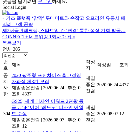
댓글을 남기려면
로그인
하세요.
Social Login
«
키즈 플랫폼 ‘맘맘’ 롯데마트와 손잡고 오프라인 유통서 패
밀리 고객 공략
제2서울핀테크랩, 스타트업 간 ‘연결’ 통한 성장 기회 발굴…
CONNECT+ 네트워킹 1회차 개최
»
목록보기
전체 305
번
작성
제목
작성일
조회
호
자
공
2020 광주형 프랜차이즈 최고경영
제일
지
자과정 제3기 모집
좋은
2020.06.24
4337
사
제일좋은전람
|
2020.06.24
|
추천 0
|
전람
항
조회 4337
GS25, 세계 디자인 어워드 2관왕 등
극… ‘iF’ 이어 ‘레드닷’ 디자인 어워
제일
304
드 수상
좋은
2026.08.07
12
제일좋은전람
|
2026.08.07
|
추천 0
|
전람
조회 12