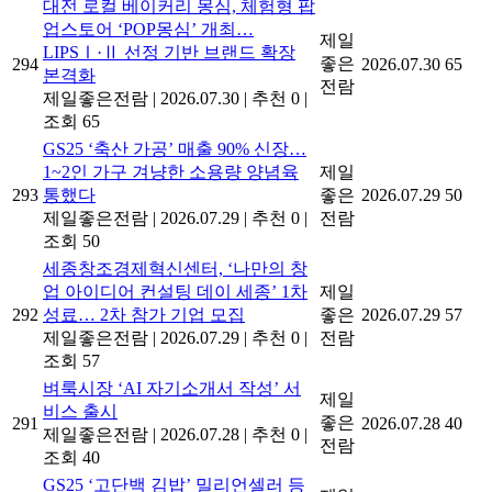
대전 로컬 베이커리 몽심, 체험형 팝
업스토어 ‘POP몽심’ 개최…
제일
LIPSⅠ·Ⅱ 선정 기반 브랜드 확장
좋은
294
2026.07.30
65
본격화
전람
제일좋은전람
|
2026.07.30
|
추천 0
|
조회 65
GS25 ‘축산 가공’ 매출 90% 신장…
1~2인 가구 겨냥한 소용량 양념육
제일
293
통했다
좋은
2026.07.29
50
제일좋은전람
|
2026.07.29
|
추천 0
|
전람
조회 50
세종창조경제혁신센터, ‘나만의 창
업 아이디어 컨설팅 데이 세종’ 1차
제일
292
성료… 2차 참가 기업 모집
좋은
2026.07.29
57
제일좋은전람
|
2026.07.29
|
추천 0
|
전람
조회 57
벼룩시장 ‘AI 자기소개서 작성’ 서
제일
비스 출시
좋은
291
2026.07.28
40
제일좋은전람
|
2026.07.28
|
추천 0
|
전람
조회 40
GS25 ‘고단백 김밥’ 밀리언셀러 등