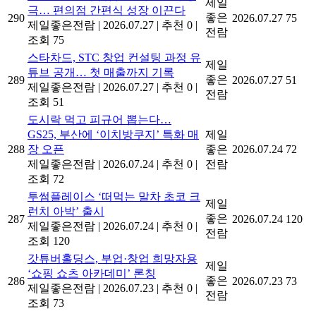
제일
극… 편의점 간편식 성장 이끈다
좋은
290
2026.07.27
75
제일좋은전람
|
2026.07.27
|
추천 0
|
전람
조회 75
스타차드, STC 창업 컨설팅 과정 유
제일
튜브 공개… 첫 매출까지 기록
좋은
289
2026.07.27
51
제일좋은전람
|
2026.07.27
|
추천 0
|
전람
조회 51
도시락 먹고 피규어 뽑는다…
GS25, 부산에 ‘이치방쿠지’ 특화 매
제일
288
장 오픈
좋은
2026.07.24
72
제일좋은전람
|
2026.07.24
|
추천 0
|
전람
조회 72
투썸플레이스 ‘떠먹는 말차 초코 크
제일
런치 아박’ 출시
좋은
287
2026.07.24
120
제일좋은전람
|
2026.07.24
|
추천 0
|
전람
조회 120
갓튜버홀딩스, 부업·창업 희망자용
제일
‘쇼핑 쇼츠 아카데미’ 론칭
좋은
286
2026.07.23
73
제일좋은전람
|
2026.07.23
|
추천 0
|
전람
조회 73