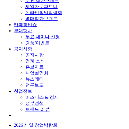
주요 참가브랜드
제일자문파트너
온라인창업박람회
역대참가브랜드
카페창업쇼
부대행사
무료 세미나 신청
경품/이벤트
공지사항
공지사항
업계 소식
홍보자료
사업설명회
뉴스레터
언론보도
창업정보
비즈니스 & 경제
정부정책
브랜드 리뷰
2026 제일 창업박람회