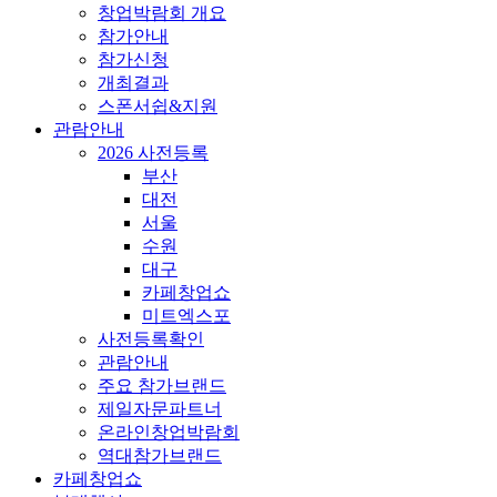
창업박람회 개요
참가안내
참가신청
개최결과
스폰서쉽&지원
관람안내
2026 사전등록
부산
대전
서울
수원
대구
카페창업쇼
미트엑스포
사전등록확인
관람안내
주요 참가브랜드
제일자문파트너
온라인창업박람회
역대참가브랜드
카페창업쇼