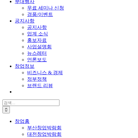
부대행사
무료 세미나 신청
경품/이벤트
공지사항
공지사항
업계 소식
홍보자료
사업설명회
뉴스레터
언론보도
창업정보
비즈니스 & 경제
정부정책
브랜드 리뷰
검
색:
창업홈
부산창업박람회
대전창업박람회