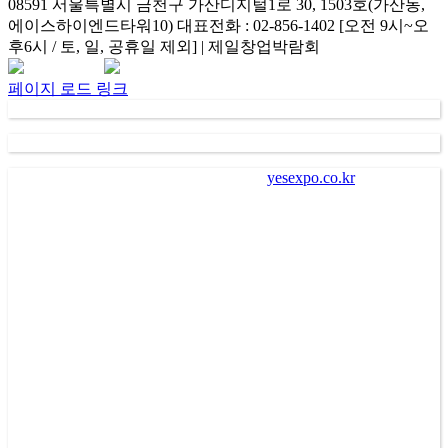
08591 서울특별시 금천구 가산디지털1로 30, 1503호(가산동,
에이스하이엔드타워10) 대표전화 : 02-856-1402 [오전 9시~오
후6시 / 토, 일, 공휴일 제외] | 제일창업박람회
Facebook
Instagram
Rss
카
네
이
카
이
메
페이지 로드 링크
오
버
일
채
널
가
. “
㈜제일좋은전람
” (
이하 회사
)
이
“
yesexpo.co.kr
”
에 등록을
통해 수집한 회원의 정보는 서비스 제공에 관한 계약 성립 및
이행
(
회원 및 전시장 방문자 본인식별 및 본인의사 확인 등
),
새로운 서비스 및 전시회나 이벤트에 대한 정보 안내
(
제공
),
회
원 관리
(
불만처리 등 민원처리
,
고지사항 전달 등
)
의 목적으로
수집되어 이용됩니다
.
나
.
회사는 회원에게 편리하고 다양한 서비스를 제공하기 위하
여 회원으로부터 수집한 개인정보를 이용하여 회사가 제공하
는 각종 알림 서비스를 전자우편
(
이메일
), SMS(
핸드폰 문자메
시지
),
카카오 알림톡
,
서비스
PUSH
알림 등의 방법으로 광고
또는 마케팅 활동을 수행할 수 있습니다
.
이 경우 회원은 수신
을 원치 않으면 회사에 유선상으로 통보하거나 고지되는 거부
방법을 통하여 해당 서비스를 거절할 수 있습니다
.