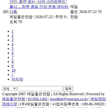
가민, 화면 없는 ‘서카 스마트밴드’
출시… 하루 종일 건강·운동 데이터
제일
285
기록
좋은
2026.07.22
79
제일좋은전람
|
2026.07.22
|
추천 0
|
전람
조회 79
1
2
3
4
5
6
7
8
9
10
»
마지막
검색
Copyright 2007 제일좋은전람 | All Rights Reserved | Powered by
제일좋은전람
|
02-856-1402
|
goodfair@yesexpo.co.kr
|
제일창업
경제신문
| (주)제일좋은전람 | 사업자등록번호 : 109-86-30028 |