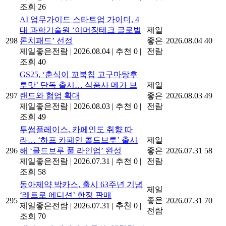
조회 26
AI 업무가이드 스타트업 가이더, 4
대 과학기술원 ‘이머징테크 글로벌
제일
298
론치패드’ 선정
좋은
2026.08.04
40
제일좋은전람
|
2026.08.04
|
추천 0
|
전람
조회 40
GS25, ‘춘식이 꼬북칩 고구마탕후
루맛’ 단독 출시… 식품사 메가 브
제일
297
랜드와 협업 확대
좋은
2026.08.03
49
제일좋은전람
|
2026.08.03
|
추천 0
|
전람
조회 49
투썸플레이스, 카페인도 취향 따
라… ‘하프 카페인 콜드브루’ 출시
제일
296
해 ‘콜드브루 풀 라인업’ 완성
좋은
2026.07.31
58
제일좋은전람
|
2026.07.31
|
추천 0
|
전람
조회 58
동아제약 박카스, 출시 63주년 기념
제일
‘레트로 에디션’ 한정 판매
좋은
295
2026.07.31
70
제일좋은전람
|
2026.07.31
|
추천 0
|
전람
조회 70