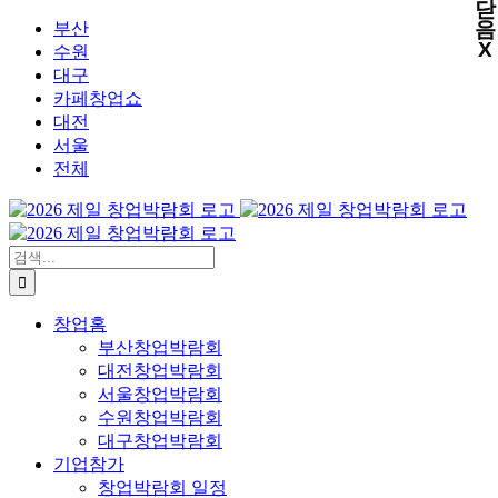
닫
X
X
X
X
콘
음
부산
X
텐
수원
츠
대구
로
카페창업쇼
건
대전
너
서울
뛰
전체
기
검
색:
창업홈
부산창업박람회
대전창업박람회
서울창업박람회
수원창업박람회
대구창업박람회
기업참가
창업박람회 일정