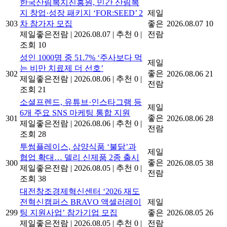
한국산림복지진흥원, 민간 산림복
지 창업·성장 패키지 ‘FOR:SEED’ 2
제일
303
차 참가자 모집
좋은
2026.08.07
10
제일좋은전람
|
2026.08.07
|
추천 0
|
전람
조회 10
성인 1000명 중 51.7% ‘주사보다 먹
제일
는 비만 치료제 더 선호’
좋은
302
2026.08.06
21
제일좋은전람
|
2026.08.06
|
추천 0
|
전람
조회 21
소셜프렌드, 유튜브·인스타그램 등
제일
6개 주요 SNS 마케팅 통합 지원
좋은
301
2026.08.06
28
제일좋은전람
|
2026.08.06
|
추천 0
|
전람
조회 28
투썸플레이스, 삼양식품 ‘불닭’과
제일
협업 확대… 델리 신제품 2종 출시
좋은
300
2026.08.05
38
제일좋은전람
|
2026.08.05
|
추천 0
|
전람
조회 38
대전창조경제혁신센터 ‘2026 재도
전혁신캠퍼스 BRAVO 액셀러레이
제일
299
팅 지원사업’ 참가기업 모집
좋은
2026.08.05
26
제일좋은전람
|
2026.08.05
|
추천 0
|
전람