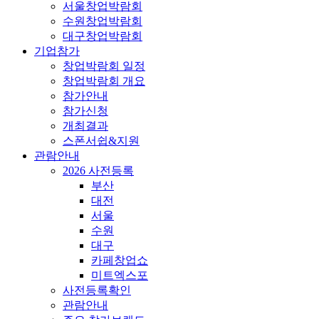
서울창업박람회
수원창업박람회
대구창업박람회
기업참가
창업박람회 일정
창업박람회 개요
참가안내
참가신청
개최결과
스폰서쉽&지원
관람안내
2026 사전등록
부산
대전
서울
수원
대구
카페창업쇼
미트엑스포
사전등록확인
관람안내