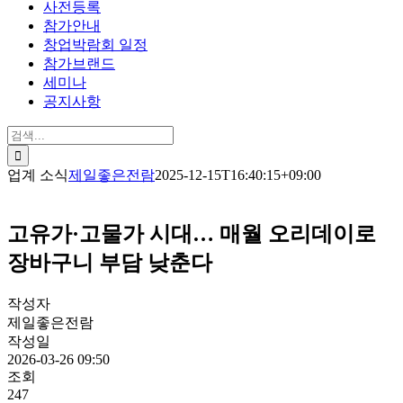
사전등록
참가안내
창업박람회 일정
참가브랜드
세미나
공지사항
검
색:
업계 소식
제일좋은전람
2025-12-15T16:40:15+09:00
고유가·고물가 시대… 매월 오리데이로
장바구니 부담 낮춘다
작성자
제일좋은전람
작성일
2026-03-26 09:50
조회
247