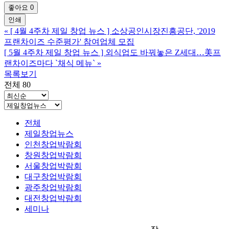
좋아요
0
인쇄
«
[ 4월 4주차 제일 창업 뉴스 ] 소상공인시장진흥공단, '2019
프랜차이즈 수준평가' 참여업체 모집
[ 5월 4주차 제일 창업 뉴스 ] 외식업도 바꿔놓은 Z세대…美프
랜차이즈마다 `채식 메뉴`
»
목록보기
전체 80
전체
제일창업뉴스
인천창업박람회
창원창업박람회
서울창업박람회
대구창업박람회
광주창업박람회
대전창업박람회
세미나