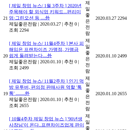
제
[ 제일 창업 뉴스/ 1월 3주차 ] 2020년
일
주목해야 할 외식업 키워드...편리미
좋
엄·그린오션 등 ....外
21
2020.03.27
2294
은
제일좋은전람
|
2020.03.27
|
추천 0
|
전
조회 2294
람
제
[ 제일 창업 뉴스/ 11월4주차 ] 본사 피
일
해입은 프랜차이즈 가맹점, 가맹금
좋
쉽게 돌려받는다....外
20
2020.01.10
2499
은
제일좋은전람
|
2020.01.10
|
추천 0
|
전
조회 2499
람
제
[ 제일 창업 뉴스/ 11월2주차 ] 인기 먹
일
방 유투버, 편의점 판매사원 역할 '톡
좋
톡' ........外
19
2020.01.10
2655
은
제일좋은전람
|
2020.01.10
|
추천 0
|
전
조회 2655
람
제
[ 10월4주차 제일 창업 뉴스 ] '90년생
일
사장님'이 온다..프랜차이즈업계 판이
좋