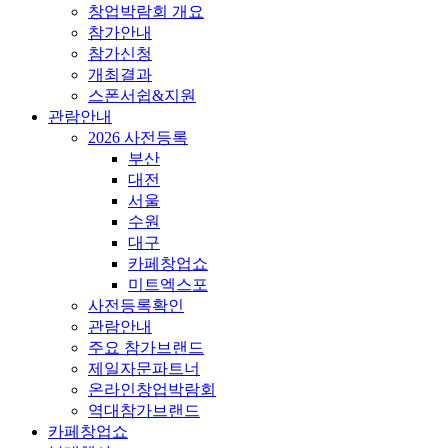
창업박람회 개요
참가안내
참가신청
개최결과
스폰서쉽&지원
관람안내
2026 사전등록
부산
대전
서울
수원
대구
카페창업쇼
미트엑스포
사전등록확인
관람안내
주요 참가브랜드
제일자문파트너
온라인창업박람회
역대참가브랜드
카페창업쇼