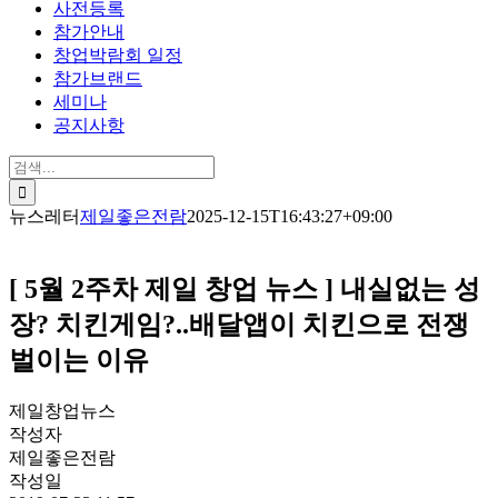
사전등록
참가안내
창업박람회 일정
참가브랜드
세미나
공지사항
검
색:
뉴스레터
제일좋은전람
2025-12-15T16:43:27+09:00
[ 5월 2주차 제일 창업 뉴스 ] 내실없는 성
장? 치킨게임?..배달앱이 치킨으로 전쟁
벌이는 이유
제일창업뉴스
작성자
제일좋은전람
작성일