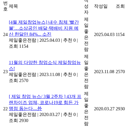
작
번
제목
성
작성일
조회
호
자
제
[4월 제일창업뉴스] 내수 침체 '빨간
일
불'…소상공인 배달·택배비 지원 예
좋
산 한달만 84%... 소진
24
2025.04.03
1154
은
제일좋은전람
|
2025.04.03
|
추천 0
|
전
조회 1154
람
제
11월의 다양한 창업소식 제일창업뉴
일
스!
좋
23
2023.11.08
2570
제일좋은전람
|
2023.11.08
|
추천 0
|
은
조회 2570
전
람
제
[ 제일 창업 뉴스/ 3월 2주차 ] 43개 프
일
랜차이즈 업체, 코로나19로 힘든 가
좋
맹점 돕는다....外
22
2020.03.27
2930
은
제일좋은전람
|
2020.03.27
|
추천 0
|
전
조회 2930
람