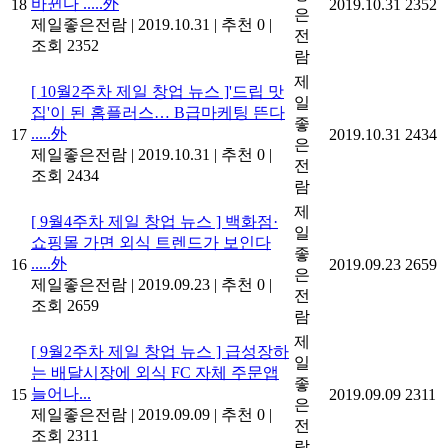
바뀐다 .....外
18
2019.10.31
2352
은
제일좋은전람
|
2019.10.31
|
추천 0
|
전
조회 2352
람
제
[ 10월2주차 제일 창업 뉴스 ]'드립 맛
일
집'이 된 홈플러스… B급마케팅 뜬다
좋
.....外
17
2019.10.31
2434
은
제일좋은전람
|
2019.10.31
|
추천 0
|
전
조회 2434
람
제
[ 9월4주차 제일 창업 뉴스 ] 백화점·
일
쇼핑몰 가면 외식 트렌드가 보인다
좋
.....外
16
2019.09.23
2659
은
제일좋은전람
|
2019.09.23
|
추천 0
|
전
조회 2659
람
제
[ 9월2주차 제일 창업 뉴스 ] 급성장하
일
는 배달시장에 외식 FC 자체 주문앱
좋
늘어나...
15
2019.09.09
2311
은
제일좋은전람
|
2019.09.09
|
추천 0
|
전
조회 2311
람