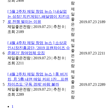
조회 2408
람
제
[ 5월 2주차 제일 창업 뉴스 ] 내실없
일
는 성장? 치킨게임?..배달앱이 치킨으
좋
로 전쟁 벌이는 이유
7
2019.07.23
2189
은
제일좋은전람
|
2019.07.23
|
추천 0
|
전
조회 2189
람
제
[ 4월 4주차 제일 창업 뉴스 ] 소상공
일
인시장진흥공단, '2019 프랜차이즈 수
좋
준평가' 참여업체 모집
6
2019.07.23
2211
은
제일좋은전람
|
2019.07.23
|
추천 0
|
전
조회 2211
람
제
[ 4월 2주차 제일 창업 뉴스 ] 美 버거
일
킹, 月 5弗 내면 매일 커피 1잔…프랜
좋
차이즈도 '구독 경제' 바람 불까
5
2019.07.23
2289
은
제일좋은전람
|
2019.07.23
|
추천 0
|
전
조회 2289
람
1