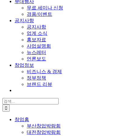
부대행사
무료 세미나 신청
경품/이벤트
공지사항
공지사항
업계 소식
홍보자료
사업설명회
뉴스레터
언론보도
창업정보
비즈니스 & 경제
정부정책
브랜드 리뷰
검
색:
창업홈
부산창업박람회
대전창업박람회