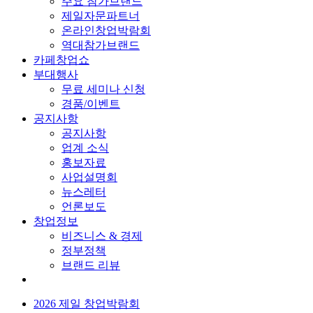
주요 참가브랜드
제일자문파트너
온라인창업박람회
역대참가브랜드
카페창업쇼
부대행사
무료 세미나 신청
경품/이벤트
공지사항
공지사항
업계 소식
홍보자료
사업설명회
뉴스레터
언론보도
창업정보
비즈니스 & 경제
정부정책
브랜드 리뷰
2026 제일 창업박람회