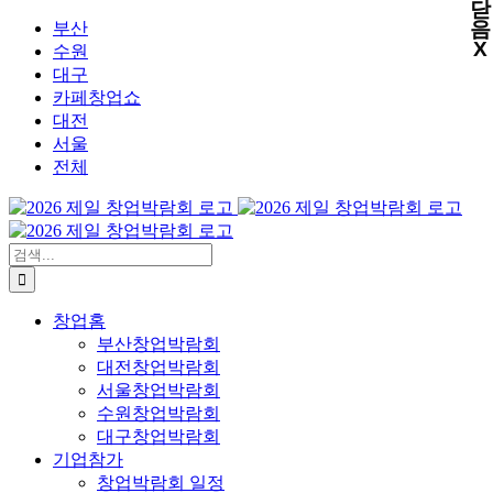
닫
X
X
X
X
콘
음
부산
X
텐
수원
츠
대구
로
카페창업쇼
건
대전
너
서울
뛰
전체
기
검
색:
창업홈
부산창업박람회
대전창업박람회
서울창업박람회
수원창업박람회
대구창업박람회
기업참가
창업박람회 일정