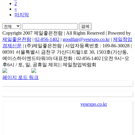
2
»
마지막
검색
Copyright 2007 제일좋은전람 | All Rights Reserved | Powered by
제일좋은전람
|
02-856-1402
|
goodfair@yesexpo.co.kr
|
제일창업
경제신문
| (주)제일좋은전람 | 사업자등록번호 : 109-86-30028 |
08591 서울특별시 금천구 가산디지털1로 30, 1503호(가산동,
에이스하이엔드타워10) 대표전화 : 02-856-1402 [오전 9시~오
후6시 / 토, 일, 공휴일 제외] | 제일창업박람회
Facebook
Instagram
Rss
카
네
이
카
이
메
페이지 로드 링크
오
버
일
채
널
가
. “
㈜제일좋은전람
” (
이하 회사
)
이
“
yesexpo.co.kr
”
에 등록을
통해 수집한 회원의 정보는 서비스 제공에 관한 계약 성립 및
이행
(
회원 및 전시장 방문자 본인식별 및 본인의사 확인 등
),
새로운 서비스 및 전시회나 이벤트에 대한 정보 안내
(
제공
),
회
원 관리
(
불만처리 등 민원처리
,
고지사항 전달 등
)
의 목적으로