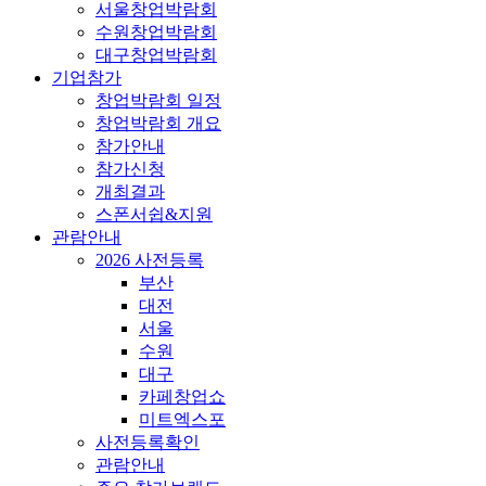
서울창업박람회
수원창업박람회
대구창업박람회
기업참가
창업박람회 일정
창업박람회 개요
참가안내
참가신청
개최결과
스폰서쉽&지원
관람안내
2026 사전등록
부산
대전
서울
수원
대구
카페창업쇼
미트엑스포
사전등록확인
관람안내