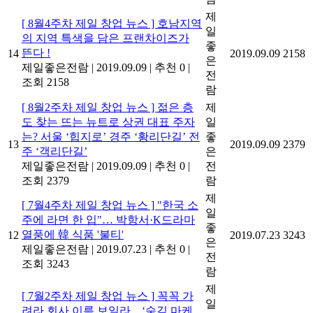
제
[ 8월4주차 제일 창업 뉴스 ] 호남지역
일
의 지역 특색을 담은 프랜차이즈가
좋
뜬다 !
14
2019.09.09
2158
은
제일좋은전람
|
2019.09.09
|
추천 0
|
전
조회 2158
람
[ 8월2주차 제일 창업 뉴스 ] 젊은 층
제
도 찾는 뜨는 뉴트로 상권 대표 주자
일
는? 서울 ‘힙지로’ 경주 ‘황리단길’ 전
좋
13
2019.09.09
2379
주 ‘객리단길’
은
제일좋은전람
|
2019.09.09
|
추천 0
|
전
조회 2379
람
제
[ 7월4주차 제일 창업 뉴스 ] "한국 소
일
주에 라면 한 입"… 박항서·K드라마
좋
열풍에 韓 식품 '불티'
12
2019.07.23
3243
은
제일좋은전람
|
2019.07.23
|
추천 0
|
전
조회 3243
람
제
[ 7월2주차 제일 창업 뉴스 ] 꼭꼭 가
일
려라 회사 이름 보일라…‘숨김 마케