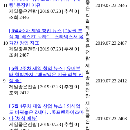
좋
팅’ 등장한 이유
11
2019.07.23
2446
은
제일좋은전람
|
2019.07.23
|
추천 0
|
전
조회 2446
람
제
[ 6월4주차 제일 창업 뉴스 ] "상권 분
일
석 때 '배스킨' 봐라"… 스타벅스서 옮
좋
겨간 창업 지표
10
2019.07.23
2487
은
제일좋은전람
|
2019.07.23
|
추천 0
|
전
조회 2487
람
제
[ 6월 2주차 제일 창업 뉴스 ] 유머부
일
터 협박까지.."배달앱은 지금 리뷰 전
좋
쟁 중"
9
2019.07.23
2412
은
제일좋은전람
|
2019.07.23
|
추천 0
|
전
조회 2412
람
제
[ 5월 4주차 제일 창업 뉴스 ] 외식업
일
도 바꿔놓은 Z세대…美프랜차이즈마
좋
다 `채식 메뉴`
8
2019.07.23
2408
은
제일좋은전람
|
2019.07.23
|
추천 0
|
전