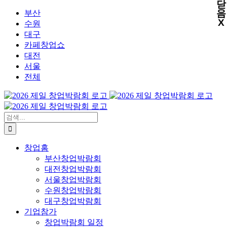
닫
X
X
X
X
콘
음
부산
X
텐
수원
츠
대구
로
카페창업쇼
건
대전
너
서울
뛰
전체
기
검
색:
창업홈
부산창업박람회
대전창업박람회
서울창업박람회
수원창업박람회
대구창업박람회
기업참가
창업박람회 일정