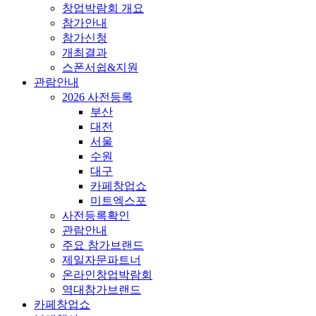
창업박람회 개요
참가안내
참가신청
개최결과
스폰서쉽&지원
관람안내
2026 사전등록
부산
대전
서울
수원
대구
카페창업쇼
미트엑스포
사전등록확인
관람안내
주요 참가브랜드
제일자문파트너
온라인창업박람회
역대참가브랜드
카페창업쇼