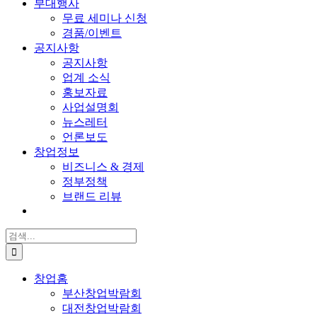
부대행사
무료 세미나 신청
경품/이벤트
공지사항
공지사항
업계 소식
홍보자료
사업설명회
뉴스레터
언론보도
창업정보
비즈니스 & 경제
정부정책
브랜드 리뷰
검
색:
창업홈
부산창업박람회
대전창업박람회