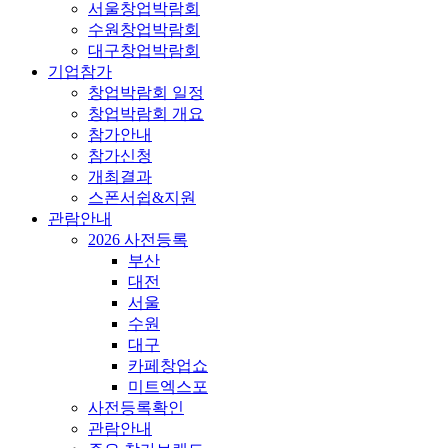
서울창업박람회
수원창업박람회
대구창업박람회
기업참가
창업박람회 일정
창업박람회 개요
참가안내
참가신청
개최결과
스폰서쉽&지원
관람안내
2026 사전등록
부산
대전
서울
수원
대구
카페창업쇼
미트엑스포
사전등록확인
관람안내