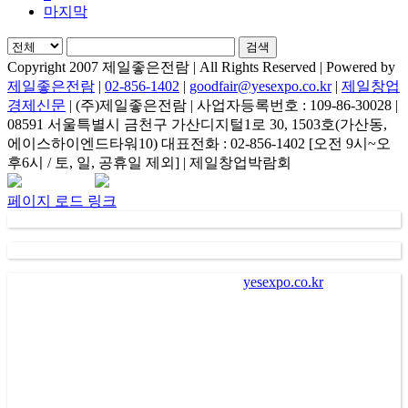
마지막
검색
Copyright 2007 제일좋은전람 | All Rights Reserved | Powered by
제일좋은전람
|
02-856-1402
|
goodfair@yesexpo.co.kr
|
제일창업
경제신문
| (주)제일좋은전람 | 사업자등록번호 : 109-86-30028 |
08591 서울특별시 금천구 가산디지털1로 30, 1503호(가산동,
에이스하이엔드타워10) 대표전화 : 02-856-1402 [오전 9시~오
후6시 / 토, 일, 공휴일 제외] | 제일창업박람회
Facebook
Instagram
Rss
카
네
이
카
이
메
페이지 로드 링크
오
버
일
채
널
가
. “
㈜제일좋은전람
” (
이하 회사
)
이
“
yesexpo.co.kr
”
에 등록을
통해 수집한 회원의 정보는 서비스 제공에 관한 계약 성립 및
이행
(
회원 및 전시장 방문자 본인식별 및 본인의사 확인 등
),
새로운 서비스 및 전시회나 이벤트에 대한 정보 안내
(
제공
),
회
원 관리
(
불만처리 등 민원처리
,
고지사항 전달 등
)
의 목적으로
수집되어 이용됩니다
.