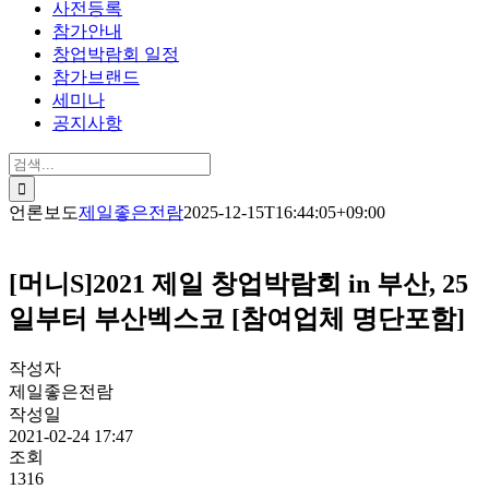
사전등록
참가안내
창업박람회 일정
참가브랜드
세미나
공지사항
검
색:
언론보도
제일좋은전람
2025-12-15T16:44:05+09:00
[머니S]2021 제일 창업박람회 in 부산, 25
일부터 부산벡스코 [참여업체 명단포함]
작성자
제일좋은전람
작성일
2021-02-24 17:47
조회
1316