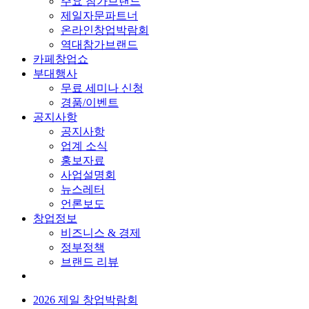
주요 참가브랜드
제일자문파트너
온라인창업박람회
역대참가브랜드
카페창업쇼
부대행사
무료 세미나 신청
경품/이벤트
공지사항
공지사항
업계 소식
홍보자료
사업설명회
뉴스레터
언론보도
창업정보
비즈니스 & 경제
정부정책
브랜드 리뷰
2026 제일 창업박람회