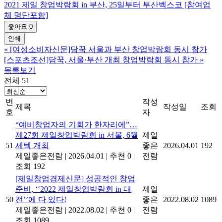
2021 제일 창업박람회 in 부산, 25일부터 부산벡스코 [참여업
체 명단포함]
좋아요
0
인쇄
«
[여성소비자신문]담꾹 서울과 부산 창업박람회 동시 참가
[스포츠조선]담꾹, 서울·부산 개최 창업박람회 동시 참가
»
목록보기
전체 51
번
작성
제목
작성일
조회
호
자
“예비창업자의 기회가 한자리에”…
제27회 제일창업박람회 in 서울, 6월
제일
51
세텍 개최
좋은
2026.04.01
192
제일좋은전람
|
2026.04.01
|
추천 0
|
전람
조회 192
[제일창업경제신문] 성공적인 창업
준비, ‘‘2022 제일창업박람회 in 대
제일
50
전’’에 다 있다!
좋은
2022.08.02
1089
제일좋은전람
|
2022.08.02
|
추천 0
|
전람
조회 1089