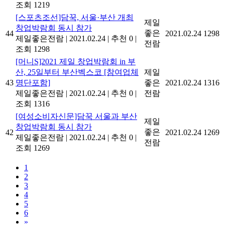
조회 1219
[스포츠조선]담꾹, 서울·부산 개최
제일
창업박람회 동시 참가
좋은
44
2021.02.24
1298
제일좋은전람
|
2021.02.24
|
추천 0
|
전람
조회 1298
[머니S]2021 제일 창업박람회 in 부
산, 25일부터 부산벡스코 [참여업체
제일
43
명단포함]
좋은
2021.02.24
1316
제일좋은전람
|
2021.02.24
|
추천 0
|
전람
조회 1316
[여성소비자신문]담꾹 서울과 부산
제일
창업박람회 동시 참가
좋은
42
2021.02.24
1269
제일좋은전람
|
2021.02.24
|
추천 0
|
전람
조회 1269
1
2
3
4
5
6
»