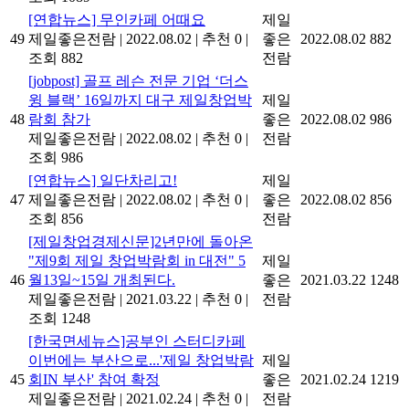
[연합뉴스] 무인카페 어때요
제일
49
제일좋은전람
|
2022.08.02
|
추천 0
|
좋은
2022.08.02
882
조회 882
전람
[jobpost] 골프 레슨 전문 기업 ‘더스
윙 블랙’ 16일까지 대구 제일창업박
제일
48
람회 참가
좋은
2022.08.02
986
제일좋은전람
|
2022.08.02
|
추천 0
|
전람
조회 986
[연합뉴스] 일단차리고!
제일
47
제일좋은전람
|
2022.08.02
|
추천 0
|
좋은
2022.08.02
856
조회 856
전람
[제일창업경제신문]2년만에 돌아온
"제9회 제일 창업박람회 in 대전" 5
제일
46
월13일~15일 개최된다.
좋은
2021.03.22
1248
제일좋은전람
|
2021.03.22
|
추천 0
|
전람
조회 1248
[한국면세뉴스]공부인 스터디카페
이번에는 부산으로...'제일 창업박람
제일
45
회IN 부산' 참여 확정
좋은
2021.02.24
1219
제일좋은전람
|
2021.02.24
|
추천 0
|
전람