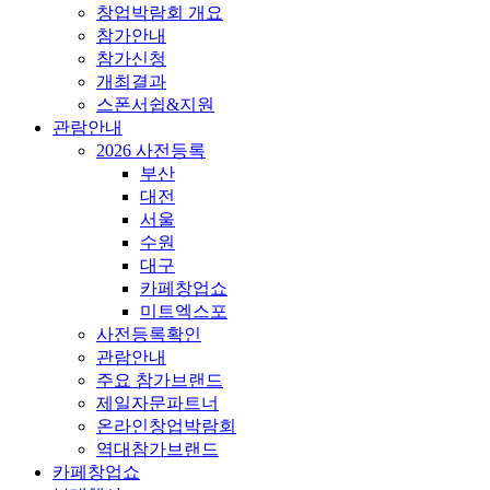
창업박람회 개요
참가안내
참가신청
개최결과
스폰서쉽&지원
관람안내
2026 사전등록
부산
대전
서울
수원
대구
카페창업쇼
미트엑스포
사전등록확인
관람안내
주요 참가브랜드
제일자문파트너
온라인창업박람회
역대참가브랜드
카페창업쇼