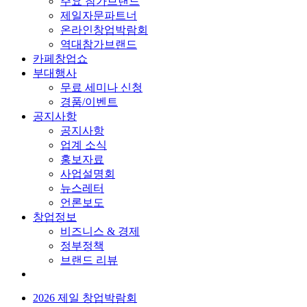
주요 참가브랜드
제일자문파트너
온라인창업박람회
역대참가브랜드
카페창업쇼
부대행사
무료 세미나 신청
경품/이벤트
공지사항
공지사항
업계 소식
홍보자료
사업설명회
뉴스레터
언론보도
창업정보
비즈니스 & 경제
정부정책
브랜드 리뷰
2026 제일 창업박람회