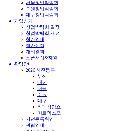
서울창업박람회
수원창업박람회
대구창업박람회
기업참가
창업박람회 일정
창업박람회 개요
참가안내
참가신청
개최결과
스폰서쉽&지원
관람안내
2026 사전등록
부산
대전
서울
수원
대구
카페창업쇼
미트엑스포
사전등록확인
관람안내