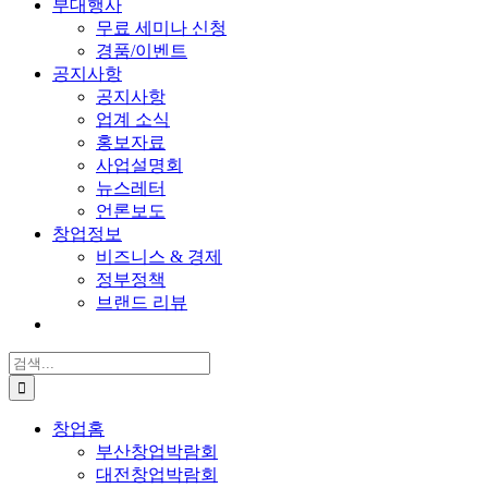
부대행사
무료 세미나 신청
경품/이벤트
공지사항
공지사항
업계 소식
홍보자료
사업설명회
뉴스레터
언론보도
창업정보
비즈니스 & 경제
정부정책
브랜드 리뷰
검
색:
창업홈
부산창업박람회
대전창업박람회