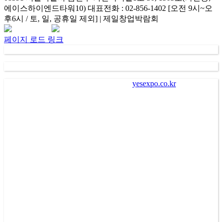
에이스하이엔드타워10) 대표전화 : 02-856-1402 [오전 9시~오
후6시 / 토, 일, 공휴일 제외] | 제일창업박람회
Facebook
Instagram
Rss
카
네
이
카
이
메
페이지 로드 링크
오
버
일
채
널
가
. “
㈜제일좋은전람
” (
이하 회사
)
이
“
yesexpo.co.kr
”
에 등록을
통해 수집한 회원의 정보는 서비스 제공에 관한 계약 성립 및
이행
(
회원 및 전시장 방문자 본인식별 및 본인의사 확인 등
),
새로운 서비스 및 전시회나 이벤트에 대한 정보 안내
(
제공
),
회
원 관리
(
불만처리 등 민원처리
,
고지사항 전달 등
)
의 목적으로
수집되어 이용됩니다
.
나
.
회사는 회원에게 편리하고 다양한 서비스를 제공하기 위하
여 회원으로부터 수집한 개인정보를 이용하여 회사가 제공하
는 각종 알림 서비스를 전자우편
(
이메일
), SMS(
핸드폰 문자메
시지
),
카카오 알림톡
,
서비스
PUSH
알림 등의 방법으로 광고
또는 마케팅 활동을 수행할 수 있습니다
.
이 경우 회원은 수신
을 원치 않으면 회사에 유선상으로 통보하거나 고지되는 거부
방법을 통하여 해당 서비스를 거절할 수 있습니다
.