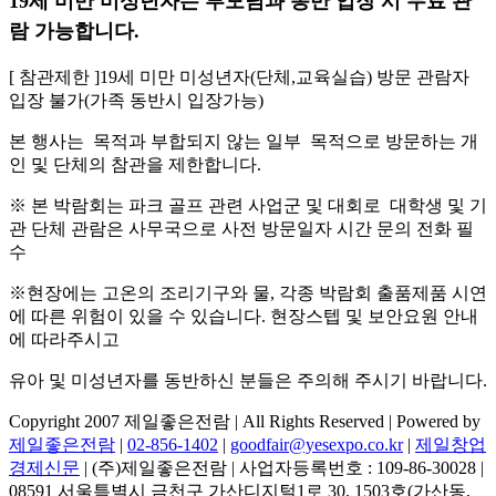
19세 미만 미성년자는 부모님과 동반 입장 시 무료 관
람 가능합니다.
[ 참관제한 ]19세 미만 미성년자(단체,교육실습) 방문 관람자
입장 불가(가족 동반시 입장가능)
본 행사는 목적과 부합되지 않는 일부 목적으로 방문하는 개
인 및 단체의 참관을 제한합니다.
※ 본 박람회는 파크 골프 관련 사업군 및 대회로 대학생 및 기
관 단체 관람은 사무국으로 사전 방문일자 시간 문의 전화 필
수
※현장에는 고온의 조리기구와 물, 각종 박람회 출품제품 시연
에 따른 위험이 있을 수 있습니다. 현장스텝 및 보안요원 안내
에 따라주시고
유아 및 미성년자를 동반하신 분들은 주의해 주시기 바랍니다.
Copyright 2007 제일좋은전람 | All Rights Reserved | Powered by
제일좋은전람
|
02-856-1402
|
goodfair@yesexpo.co.kr
|
제일창업
경제신문
| (주)제일좋은전람 | 사업자등록번호 : 109-86-30028 |
08591 서울특별시 금천구 가산디지털1로 30, 1503호(가산동,