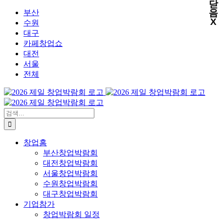
닫
X
X
X
X
콘
음
부산
X
텐
수원
츠
대구
로
카페창업쇼
건
대전
너
서울
뛰
전체
기
검
색:
창업홈
부산창업박람회
대전창업박람회
서울창업박람회
수원창업박람회
대구창업박람회
기업참가
창업박람회 일정