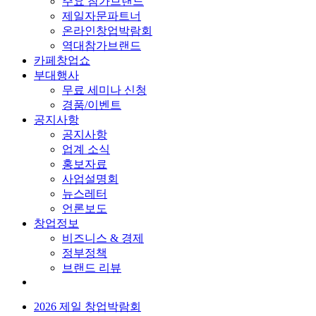
주요 참가브랜드
제일자문파트너
온라인창업박람회
역대참가브랜드
카페창업쇼
부대행사
무료 세미나 신청
경품/이벤트
공지사항
공지사항
업계 소식
홍보자료
사업설명회
뉴스레터
언론보도
창업정보
비즈니스 & 경제
정부정책
브랜드 리뷰
2026 제일 창업박람회