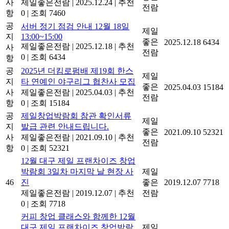
사
제일좋은전람
|
2025.12.24
|
추천
전람
항
0
|
조회 7460
공
서버 정기 점검 안내 12월 18일
제일
지
13:00~15:00
좋은
2025.12.18
6434
제일좋은전람
|
2025.12.18
|
추천
사
전람
0
|
조회 6434
항
공
2025년 더킴로펌배 제19회 한스
제일
지
타 연예인 야구리그 협찬사 모집
좋은
2025.04.03
15184
사
제일좋은전람
|
2025.04.03
|
추천
전람
항
0
|
조회 15184
공
제일창업박람회 참관 확인서류
제일
지
발급 관련 안내드립니다.
좋은
2021.09.10
52321
사
제일좋은전람
|
2021.09.10
|
추천
전람
항
0
|
조회 52321
12월 대구 제일 프랜차이즈 창업
박람회 3일차 마지막 날 현장 사
제일
46
진
좋은
2019.12.07
7718
제일좋은전람
|
2019.12.07
|
추천
전람
0
|
조회 7718
커피 창업 클래스와 함께한 12월
대구 제일 프랜차이즈 창업박람
제일