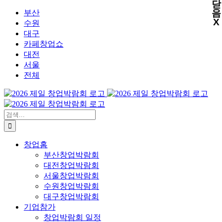
닫
X
X
X
X
콘
음
부산
X
텐
수원
츠
대구
로
카페창업쇼
건
대전
너
서울
뛰
전체
기
검
색:
창업홈
부산창업박람회
대전창업박람회
서울창업박람회
수원창업박람회
대구창업박람회
기업참가
창업박람회 일정