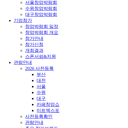
서울창업박람회
수원창업박람회
대구창업박람회
기업참가
창업박람회 일정
창업박람회 개요
참가안내
참가신청
개최결과
스폰서쉽&지원
관람안내
2026 사전등록
부산
대전
서울
수원
대구
카페창업쇼
미트엑스포
사전등록확인
관람안내