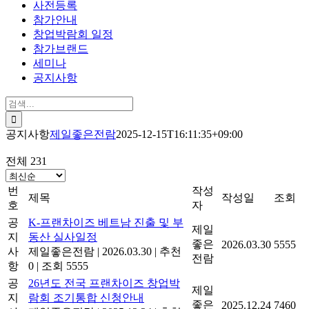
사전등록
참가안내
창업박람회 일정
참가브랜드
세미나
공지사항
검
색:
공지사항
제일좋은전람
2025-12-15T16:11:35+09:00
전체 231
번
작성
제목
작성일
조회
호
자
공
K-프랜차이즈 베트남 진출 및 부
제일
지
동산 실사일정
좋은
2026.03.30
5555
사
제일좋은전람
|
2026.03.30
|
추천
전람
항
0
|
조회 5555
공
26년도 전국 프랜차이즈 창업박
제일
지
람회 조기통합 신청안내
좋은
2025.12.24
7460