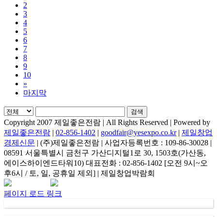
2
3
4
5
6
7
8
9
10
»
마지막
검색
Copyright 2007 제일좋은전람 | All Rights Reserved | Powered by
제일좋은전람
|
02-856-1402
|
goodfair@yesexpo.co.kr
|
제일창업
경제신문
| (주)제일좋은전람 | 사업자등록번호 : 109-86-30028 |
08591 서울특별시 금천구 가산디지털1로 30, 1503호(가산동,
에이스하이엔드타워10) 대표전화 : 02-856-1402 [오전 9시~오
후6시 / 토, 일, 공휴일 제외] | 제일창업박람회
Facebook
Instagram
Rss
카
네
이
카
이
메
페이지 로드 링크
오
버
일
채