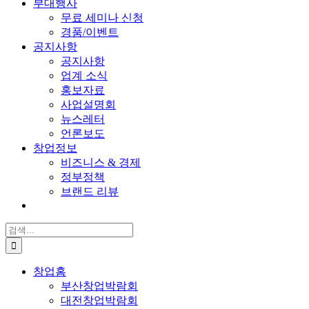
부대행사
무료 세미나 신청
경품/이벤트
공지사항
공지사항
업계 소식
홍보자료
사업설명회
뉴스레터
언론보도
창업정보
비즈니스 & 경제
정부정책
브랜드 리뷰
검
색:
창업홈
부산창업박람회
대전창업박람회