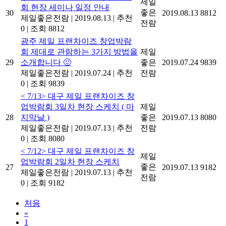
제일
회 현장 세미나 일정 안내
좋은
30
2019.08.13
8812
제일좋은전람
|
2019.08.13
|
추천
전람
0
|
조회 8812
광주 제일 프랜차이즈 창업박람
회 제대로 관람하는 3가지 방법을
제일
29
소개합니다 🙂
좋은
2019.07.24
9839
제일좋은전람
|
2019.07.24
|
추천
전람
0
|
조회 9839
< 7/13> 대구 제일 프랜차이즈 창
업박람회 3일차 현장 스케치 ( 마
제일
28
지막날 )
좋은
2019.07.13
8080
제일좋은전람
|
2019.07.13
|
추천
전람
0
|
조회 8080
< 7/12> 대구 제일 프랜차이즈 창
제일
업박람회 2일차 현장 스케치
좋은
27
2019.07.13
9182
제일좋은전람
|
2019.07.13
|
추천
전람
0
|
조회 9182
처음
«
1