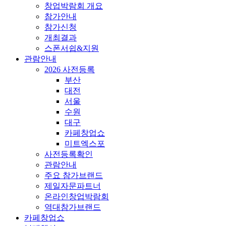
창업박람회 개요
참가안내
참가신청
개최결과
스폰서쉽&지원
관람안내
2026 사전등록
부산
대전
서울
수원
대구
카페창업쇼
미트엑스포
사전등록확인
관람안내
주요 참가브랜드
제일자문파트너
온라인창업박람회
역대참가브랜드
카페창업쇼